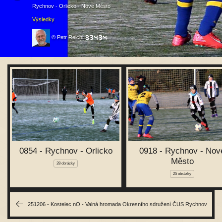
Rychnov - Orlicko - Nové Město
Výsledky
© Petr Reichl
0854 - Rychnov - Orlicko
0918 - Rychnov - Nov
Město
28 obrázky
25 obrázky
251206 - Kostelec nO - Valná hromada Okresního sdružení ČUS Rychnov