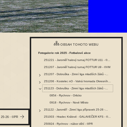
OBSAH TOHOTO WEBU
Fotogalerie rok 2025 - Fotbalové akce
251221 - Jaroměř halový turnaj FOTTUR U11 - ©VM
251207 - Jaroměř halový turnaj FOTTUR U9 - ©VM
251207 - Dobruška - Zimní liga mladších žáků -…
251206 - Kostelec nO - Valná hromada Okresního…
251123 - Dobruška - Zimní liga mladších žáků -…
0854 - Rychnov - Orlicko
0918 - Rychnov - Nové Město
251122 - Jaroměř - Zimní liga přípravek 25-26 -…
k 25-26 - ©PR
251003 - Hradec Králové - GALAVEČER KFS - ©PR
250924 - Rychnov - nábor dětí - ©PR