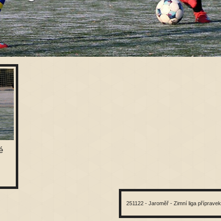
é
251122 - Jaroměř - Zimní liga příprave