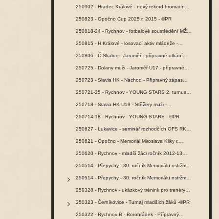
250902 - Hradec Králové - nový rekord hromadného…
250823 - Opočno Cup 2025 r. 2015 - ©PR
250818-24 - Rychnov - fotbalové soustředění MŽ -…
250815 - H.Králové - losovací aktiv mládeže -…
250806 - Č.Skalice - Jaroměř - přípravné utkání…
250725 - Dolany muži - Jaroměř U17 - přípravné…
250723 - Slavia HK - Náchod - Přípravný zápas…
250721-25 - Rychnov - YOUNG STARS 2. turnus -…
250718 - Slavia HK U19 - Stěžery muži -…
250714-18 - Rychnov - YOUNG STARS - ©PR
250627 - Lukavice - seminář rozhodčích OFS RK -…
250621 - Opočno - Memoriál Miroslava Kliky r.…
250620 - Rychnov - mladší žáci ročník 2012-13…
250514 - Přepychy - 30. ročník Memoriálu nstržm.…
250514 - Přepychy - 30. ročník Memoriálu nstržm.…
250328 - Rychnov - ukázkový trénink pro trenéry…
250323 - Černíkovice - Turnaj mladších žáků -©PR
250322 - Rychnov B - Borohrádek - Přípravný…