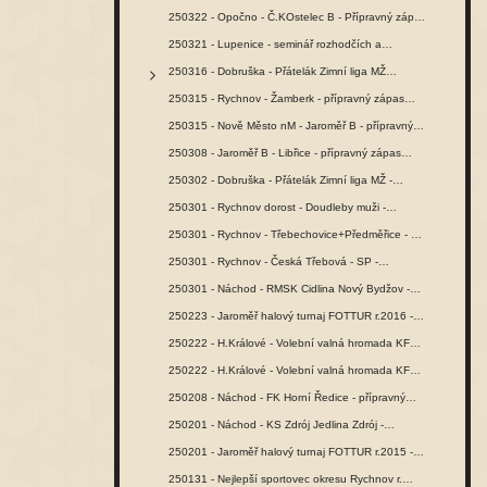
250322 - Opočno - Č.KOstelec B - Přípravný zápas…
250321 - Lupenice - seminář rozhodčích a…
250316 - Dobruška - Přátelák Zimní liga MŽ…
250315 - Rychnov - Žamberk - přípravný zápas…
250315 - Nově Město nM - Jaroměř B - přípravný…
250308 - Jaroměř B - Libřice - přípravný zápas…
250302 - Dobruška - Přátelák Zimní liga MŽ -…
250301 - Rychnov dorost - Doudleby muži -…
250301 - Rychnov - Třebechovice+Předměřice - SŽ…
250301 - Rychnov - Česká Třebová - SP -…
250301 - Náchod - RMSK Cidlina Nový Bydžov -…
250223 - Jaroměř halový turnaj FOTTUR r.2016 -…
250222 - H.Králové - Volební valná hromada KFS…
250222 - H.Králové - Volební valná hromada KFS…
250208 - Náchod - FK Horní Ředice - přípravný…
250201 - Náchod - KS Zdrój Jedlina Zdrój -…
250201 - Jaroměř halový turnaj FOTTUR r.2015 -…
250131 - Nejlepší sportovec okresu Rychnov r.…