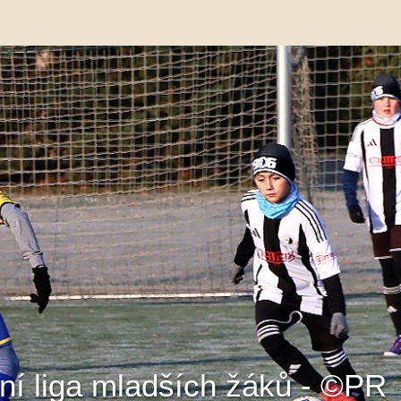
ní liga mladších žáků - ©PR