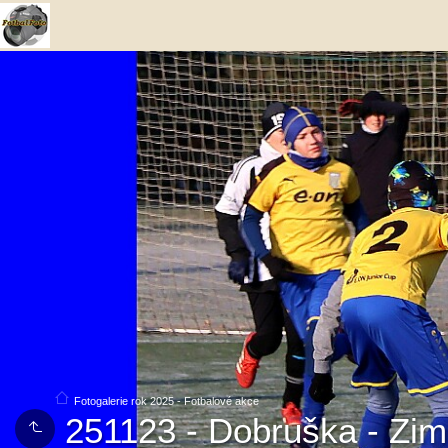
Fotogalerie rok 2025 - Fotbalové akce
251123 - Dobruška - Zim