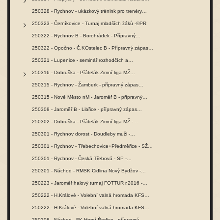
250328 - Rychnov - ukázkový trénink pro trenéry…
250323 - Černíkovice - Turnaj mladších žáků -©PR
250322 - Rychnov B - Borohrádek - Přípravný…
250322 - Opočno - Č.KOstelec B - Přípravný zápas…
250321 - Lupenice - seminář rozhodčích a…
250316 - Dobruška - Přátelák Zimní liga MŽ…
250315 - Rychnov - Žamberk - přípravný zápas…
250315 - Nově Město nM - Jaroměř B - přípravný…
250308 - Jaroměř B - Libřice - přípravný zápas…
250302 - Dobruška - Přátelák Zimní liga MŽ -…
250301 - Rychnov dorost - Doudleby muži -…
250301 - Rychnov - Třebechovice+Předměřice - SŽ…
250301 - Rychnov - Česká Třebová - SP -…
250301 - Náchod - RMSK Cidlina Nový Bydžov -…
250223 - Jaroměř halový turnaj FOTTUR r.2016 -…
250222 - H.Králové - Volební valná hromada KFS…
250222 - H.Králové - Volební valná hromada KFS…
250208 - Náchod - FK Horní Ředice - přípravný…