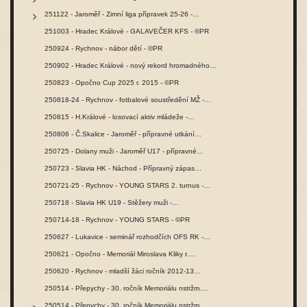
251122 - Jaroměř - Zimní liga přípravek 25-26 -…
251003 - Hradec Králové - GALAVEČER KFS - ©PR
250924 - Rychnov - nábor dětí - ©PR
250902 - Hradec Králové - nový rekord hromadného…
250823 - Opočno Cup 2025 r. 2015 - ©PR
250818-24 - Rychnov - fotbalové soustředění MŽ -…
250815 - H.Králové - losovací aktiv mládeže -…
250806 - Č.Skalice - Jaroměř - přípravné utkání…
250725 - Dolany muži - Jaroměř U17 - přípravné…
250723 - Slavia HK - Náchod - Přípravný zápas…
250721-25 - Rychnov - YOUNG STARS 2. turnus -…
250718 - Slavia HK U19 - Stěžery muži -…
250714-18 - Rychnov - YOUNG STARS - ©PR
250627 - Lukavice - seminář rozhodčích OFS RK -…
250621 - Opočno - Memoriál Miroslava Kliky r.…
250620 - Rychnov - mladší žáci ročník 2012-13…
250514 - Přepychy - 30. ročník Memoriálu nstržm.…
250514 - Přepychy - 30. ročník Memoriálu nstržm.…