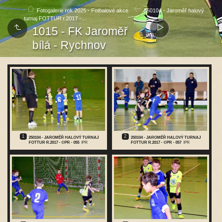
Fotogalerie rok 2025 - Fotbalové akce
250104 - Jaroměř halový
turnaj FOTTUR r.2017 -…
1015 - FK Jaroměř
bílá - Rychnov
1
2
250104 - JAROMĚŘ HALOVÝ TURNAJ
250104 - JAROMĚŘ HALOVÝ TURNAJ
FOTTUR R.2017 - ©PR - 055
IPR
FOTTUR R.2017 - ©PR - 057
IPR