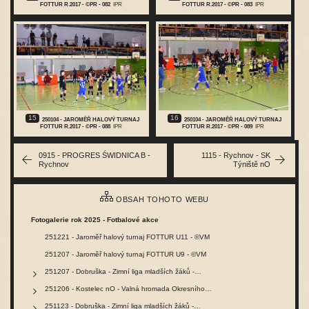
FOTTUR R.2017 - ©PR - 082
IPR
FOTTUR R.2017 - ©PR - 083
IPR
15
16
250104 - JAROMĚŘ HALOVÝ TURNAJ
250104 - JAROMĚŘ HALOVÝ TURNAJ
FOTTUR R.2017 - ©PR - 088
IPR
FOTTUR R.2017 - ©PR - 089
IPR
0915 - PROGRES ŚWIDNICA B -
1115 - Rychnov - SK
Rychnov
Týniště nO
OBSAH TOHOTO WEBU
Fotogalerie rok 2025 - Fotbalové akce
251221 - Jaroměř halový turnaj FOTTUR U11 - ©VM
251207 - Jaroměř halový turnaj FOTTUR U9 - ©VM
251207 - Dobruška - Zimní liga mladších žáků -…
251206 - Kostelec nO - Valná hromada Okresního…
251123 - Dobruška - Zimní liga mladších žáků -…