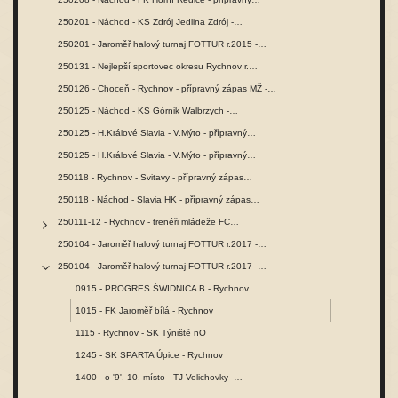
250201 - Náchod - KS Zdrój Jedlina Zdrój -…
250201 - Jaroměř halový turnaj FOTTUR r.2015 -…
250131 - Nejlepší sportovec okresu Rychnov r.…
250126 - Choceň - Rychnov - přípravný zápas MŽ -…
250125 - Náchod - KS Górnik Walbrzych -…
250125 - H.Králové Slavia - V.Mýto - přípravný…
250125 - H.Králové Slavia - V.Mýto - přípravný…
250118 - Rychnov - Svitavy - přípravný zápas…
250118 - Náchod - Slavia HK - přípravný zápas…
250111-12 - Rychnov - trenéři mládeže FC…
250104 - Jaroměř halový turnaj FOTTUR r.2017 -…
250104 - Jaroměř halový turnaj FOTTUR r.2017 -…
0915 - PROGRES ŚWIDNICA B - Rychnov
1015 - FK Jaroměř bílá - Rychnov
1115 - Rychnov - SK Týniště nO
1245 - SK SPARTA Úpice - Rychnov
1400 - o '9'.-10. místo - TJ Velichovky -…