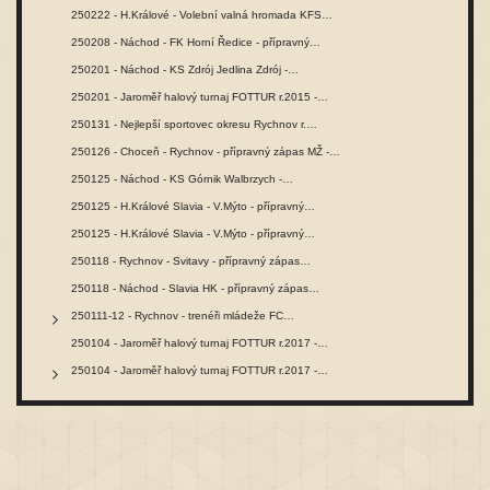
250222 - H.Králové - Volební valná hromada KFS…
250208 - Náchod - FK Horní Ředice - přípravný…
250201 - Náchod - KS Zdrój Jedlina Zdrój -…
250201 - Jaroměř halový turnaj FOTTUR r.2015 -…
250131 - Nejlepší sportovec okresu Rychnov r.…
250126 - Choceň - Rychnov - přípravný zápas MŽ -…
250125 - Náchod - KS Górnik Walbrzych -…
250125 - H.Králové Slavia - V.Mýto - přípravný…
250125 - H.Králové Slavia - V.Mýto - přípravný…
250118 - Rychnov - Svitavy - přípravný zápas…
250118 - Náchod - Slavia HK - přípravný zápas…
250111-12 - Rychnov - trenéři mládeže FC…
250104 - Jaroměř halový turnaj FOTTUR r.2017 -…
250104 - Jaroměř halový turnaj FOTTUR r.2017 -…