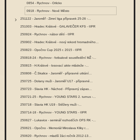
0854 - Rychnov - Orlicko
0918 - Rychnov - Nové Město
251122 - Jaroměř - Zimní liga přípravek 25-26 -…
251003 - Hradec Králové - GALAVEČER KFS - ©PR
250924 - Rychnov - nábor dětí - ©PR
250902 - Hradec Králové - nový rekord hromadného…
250823 - Opočno Cup 2025 r. 2015 - ©PR
250818-24 - Rychnov - fotbalové soustředění MŽ -…
250815 - H.Králové - losovací aktiv mládeže -…
250806 - Č.Skalice - Jaroměř - přípravné utkání…
250725 - Dolany muži - Jaroměř U17 - přípravné…
250723 - Slavia HK - Náchod - Přípravný zápas…
250721-25 - Rychnov - YOUNG STARS 2. turnus -…
250718 - Slavia HK U19 - Stěžery muži -…
250714-18 - Rychnov - YOUNG STARS - ©PR
250627 - Lukavice - seminář rozhodčích OFS RK -…
250621 - Opočno - Memoriál Miroslava Kliky r.…
250620 - Rychnov - mladší žáci ročník 2012-13…