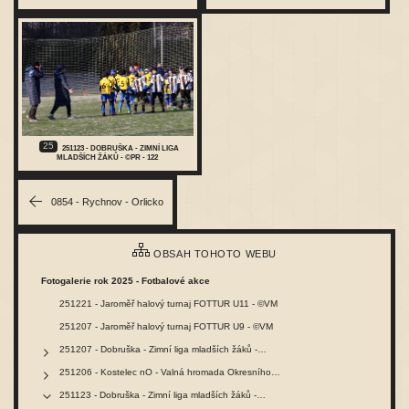
25
251123 - DOBRUŠKA - ZIMNÍ LIGA
MLADŠÍCH ŽÁKŮ - ©PR - 122
0854 - Rychnov - Orlicko
OBSAH TOHOTO WEBU
Fotogalerie rok 2025 - Fotbalové akce
251221 - Jaroměř halový turnaj FOTTUR U11 - ©VM
251207 - Jaroměř halový turnaj FOTTUR U9 - ©VM
251207 - Dobruška - Zimní liga mladších žáků -…
251206 - Kostelec nO - Valná hromada Okresního…
251123 - Dobruška - Zimní liga mladších žáků -…