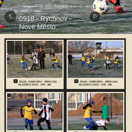
Fotogalerie rok 2025 - Fotbalové akce
251123 - Dobruška - Zimní
liga mladších žáků -…
0918 - Rychnov -
Nové Město
1
2
251123 - DOBRUŠKA - ZIMNÍ LIGA
251123 - DOBRUŠKA - ZIMNÍ LIGA
MLADŠÍCH ŽÁKŮ - ©PR - 060
MLADŠÍCH ŽÁKŮ - ©PR - 065