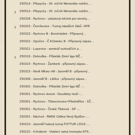
250514 - Přepychy - 30. ročník Memoriálu nstržm.…
250514 - Přepychy - 30. ročník Memoriálu nstržm.…
250328 - Rychnov - ukázkový trénink pro trenéry…
250323 - Černíkovice - Turnaj mladších žáků -©PR
250322 - Rychnov B - Borohrádek - Přípravný…
250322 - Opočno - Č.KOstelec B - Přípravný zápas…
250321 - Lupenice - seminář rozhodčích a…
250316 - Dobruška - Přátelák Zimní liga MŽ…
250315 - Rychnov - Žamberk - přípravný zápas…
250315 - Nově Město nM - Jaroměř B - přípravný…
250308 - Jaroměř B - Libřice - přípravný zápas…
250302 - Dobruška - Přátelák Zimní liga MŽ -…
250301 - Rychnov dorost - Doudleby muži -…
250301 - Rychnov - Třebechovice+Předměřice - SŽ…
250301 - Rychnov - Česká Třebová - SP -…
250301 - Náchod - RMSK Cidlina Nový Bydžov -…
250223 - Jaroměř halový turnaj FOTTUR r.2016 -…
250222 - H.Králové - Volební valná hromada KFS…