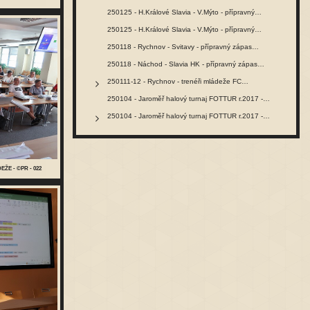
250125 - H.Králové Slavia - V.Mýto - přípravný…
250125 - H.Králové Slavia - V.Mýto - přípravný…
250118 - Rychnov - Svitavy - přípravný zápas…
250118 - Náchod - Slavia HK - přípravný zápas…
250111-12 - Rychnov - trenéři mládeže FC…
250104 - Jaroměř halový turnaj FOTTUR r.2017 -…
250104 - Jaroměř halový turnaj FOTTUR r.2017 -…
EŽE - ©PR - 022