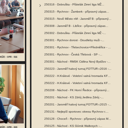
250316 - Dobruška - Přátelák Zimní liga MŽ…
250315 - Rychnov - Žamberk - přípravný zápas…
250315 - Nově Město nM - Jaroměř B - přípravný…
250308 - Jaroměř B - Libřice - přípravný zápas…
250302 - Dobruška - Přátelák Zimní liga MŽ -…
250301 - Rychnov dorost - Doudleby muži -…
250301 - Rychnov - Třebechovice+Předměřice - SŽ…
250301 - Rychnov - Česká Třebová - SP -…
EŽE - ©PR - 016
250301 - Náchod - RMSK Cidlina Nový Bydžov -…
250223 - Jaroměř halový turnaj FOTTUR r.2016 -…
250222 - H.Králové - Volební valná hromada KFS…
250222 - H.Králové - Volební valná hromada KFS…
250208 - Náchod - FK Horní Ředice - přípravný…
250201 - Náchod - KS Zdrój Jedlina Zdrój -…
250201 - Jaroměř halový turnaj FOTTUR r.2015 -…
250131 - Nejlepší sportovec okresu Rychnov r.…
250126 - Choceň - Rychnov - přípravný zápas MŽ -…
250125 - Náchod - KS Górnik Walbrzych -…
EŽE - ©PR - 019