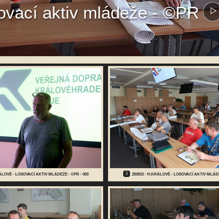
sovací aktiv mládeže - ©PR
3
RÁLOVÉ - LOSOVACÍ AKTIV MLÁDEŽE - ©PR - 003
250815 - H.KRÁLOVÉ - LOSOVACÍ AKTIV MLÁDE