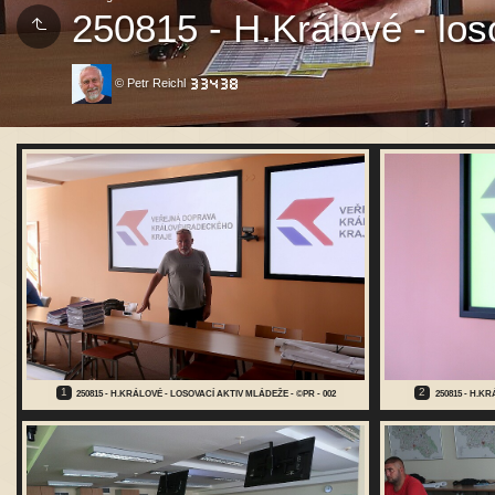
250815 - H.Králové - lo
© Petr Reichl
1
2
250815 - H.KRÁLOVÉ - LOSOVACÍ AKTIV MLÁDEŽE - ©PR - 002
250815 - H.K