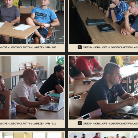
6
RÁLOVÉ - LOSOVACÍ AKTIV MLÁDEŽE - ©PR - 007
250815 - H.KRÁLOVÉ - LOSOVACÍ AKTIV MLÁDE
9
RÁLOVÉ - LOSOVACÍ AKTIV MLÁDEŽE - ©PR - 011
250815 - H.KRÁLOVÉ - LOSOVACÍ AKTIV MLÁDE