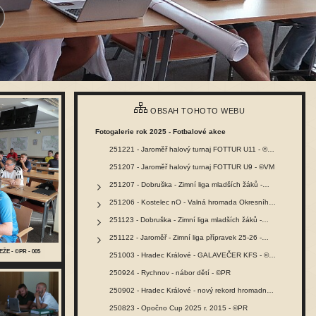
OBSAH TOHOTO WEBU
Fotogalerie rok 2025 - Fotbalové akce
251221 - Jaroměř halový turnaj FOTTUR U11 - ©VM
251207 - Jaroměř halový turnaj FOTTUR U9 - ©VM
251207 - Dobruška - Zimní liga mladších žáků -…
251206 - Kostelec nO - Valná hromada Okresního…
251123 - Dobruška - Zimní liga mladších žáků -…
251122 - Jaroměř - Zimní liga přípravek 25-26 -…
ŽE - ©PR - 005
251003 - Hradec Králové - GALAVEČER KFS - ©PR
250924 - Rychnov - nábor dětí - ©PR
250902 - Hradec Králové - nový rekord hromadného…
250823 - Opočno Cup 2025 r. 2015 - ©PR