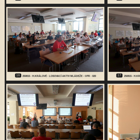
16
17
250815 - H.KRÁLOVÉ - LOSOVACÍ AKTIV MLÁDEŽE - ©PR - 020
250815 - H.K