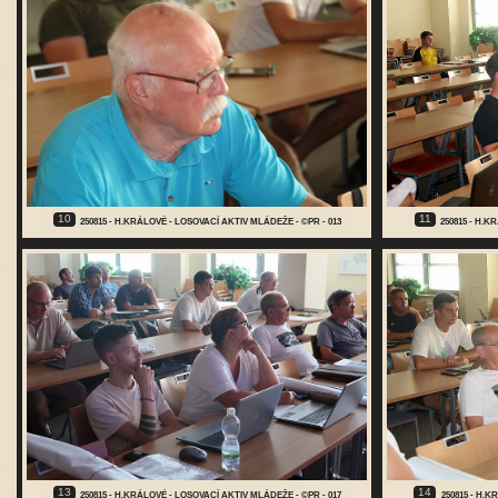
10
11
250815 - H.KRÁLOVÉ - LOSOVACÍ AKTIV MLÁDEŽE - ©PR - 013
250815 - H.K
13
14
250815 - H.KRÁLOVÉ - LOSOVACÍ AKTIV MLÁDEŽE - ©PR - 017
250815 - H.K