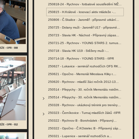
250818-24 - Rychnov - fotbalové soustředění MŽ -…
250815 - H.Králové - losovací aktiv mládeže -…
250806 - Č.Skalice - Jaroměř - přípravné utkání…
250725 - Dolany muži - Jaroměř U17 - přípravné…
250723 - Slavia HK - Náchod - Přípravný zápas…
250721-25 - Rychnov - YOUNG STARS 2. turnus -…
ŽE - ©PR - 008
250718 - Slavia HK U19 - Stěžery muži -…
250714-18 - Rychnov - YOUNG STARS - ©PR
250627 - Lukavice - seminář rozhodčích OFS RK -…
250621 - Opočno - Memoriál Miroslava Kliky r.…
250620 - Rychnov - mladší žáci ročník 2012-13…
250514 - Přepychy - 30. ročník Memoriálu nstržm.…
250514 - Přepychy - 30. ročník Memoriálu nstržm.…
250328 - Rychnov - ukázkový trénink pro trenéry…
250323 - Černíkovice - Turnaj mladších žáků -©PR
250322 - Rychnov B - Borohrádek - Přípravný…
ŽE - ©PR - 012
250322 - Opočno - Č.KOstelec B - Přípravný zápas…
250321 - Lupenice - seminář rozhodčích a…