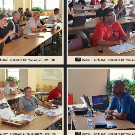
12
RÁLOVÉ - LOSOVACÍ AKTIV MLÁDEŽE - ©PR - 015
250815 - H.KRÁLOVÉ - LOSOVACÍ AKTIV MLÁD
15
RÁLOVÉ - LOSOVACÍ AKTIV MLÁDEŽE - ©PR - 018
250815 - H.KRÁLOVÉ - LOSOVACÍ AKTIV MLÁD