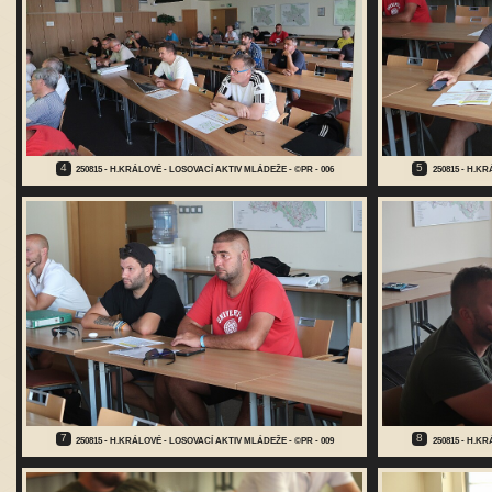
4
5
250815 - H.KRÁLOVÉ - LOSOVACÍ AKTIV MLÁDEŽE - ©PR - 006
250815 - H.K
7
8
250815 - H.KRÁLOVÉ - LOSOVACÍ AKTIV MLÁDEŽE - ©PR - 009
250815 - H.K