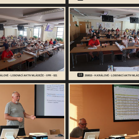
18
RÁLOVÉ - LOSOVACÍ AKTIV MLÁDEŽE - ©PR - 021
250815 - H.KRÁLOVÉ - LOSOVACÍ AKTIV MLÁD