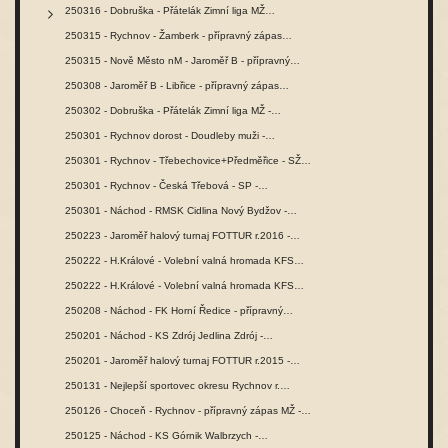
250316 - Dobruška - Přátelák Zimní liga MŽ…
250315 - Rychnov - Žamberk - přípravný zápas…
250315 - Nově Město nM - Jaroměř B - přípravný…
250308 - Jaroměř B - Libřice - přípravný zápas…
250302 - Dobruška - Přátelák Zimní liga MŽ -…
250301 - Rychnov dorost - Doudleby muži -…
250301 - Rychnov - Třebechovice+Předměřice - SŽ…
250301 - Rychnov - Česká Třebová - SP -…
250301 - Náchod - RMSK Cidlina Nový Bydžov -…
250223 - Jaroměř halový turnaj FOTTUR r.2016 -…
250222 - H.Králové - Volební valná hromada KFS…
250222 - H.Králové - Volební valná hromada KFS…
250208 - Náchod - FK Horní Ředice - přípravný…
250201 - Náchod - KS Zdrój Jedlina Zdrój -…
250201 - Jaroměř halový turnaj FOTTUR r.2015 -…
250131 - Nejlepší sportovec okresu Rychnov r.…
250126 - Choceň - Rychnov - přípravný zápas MŽ -…
250125 - Náchod - KS Górnik Walbrzych -…