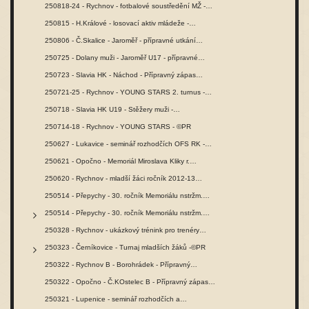
250818-24 - Rychnov - fotbalové soustředění MŽ -…
250815 - H.Králové - losovací aktiv mládeže -…
250806 - Č.Skalice - Jaroměř - přípravné utkání…
250725 - Dolany muži - Jaroměř U17 - přípravné…
250723 - Slavia HK - Náchod - Přípravný zápas…
250721-25 - Rychnov - YOUNG STARS 2. turnus -…
250718 - Slavia HK U19 - Stěžery muži -…
250714-18 - Rychnov - YOUNG STARS - ©PR
250627 - Lukavice - seminář rozhodčích OFS RK -…
250621 - Opočno - Memoriál Miroslava Kliky r.…
250620 - Rychnov - mladší žáci ročník 2012-13…
250514 - Přepychy - 30. ročník Memoriálu nstržm.…
250514 - Přepychy - 30. ročník Memoriálu nstržm.…
250328 - Rychnov - ukázkový trénink pro trenéry…
250323 - Černíkovice - Turnaj mladších žáků -©PR
250322 - Rychnov B - Borohrádek - Přípravný…
250322 - Opočno - Č.KOstelec B - Přípravný zápas…
250321 - Lupenice - seminář rozhodčích a…