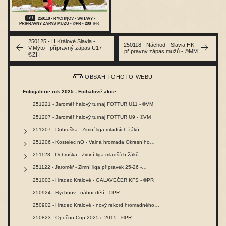
59
250118 - RYCHNOV - SVITAVY -
PŘÍPRAVNÝ ZÁPAS MUŽŮ - ©PR - 208
IPR
250125 - H.Králové Slavia -
250118 - Náchod - Slavia HK -
V.Mýto - přípravný zápas U17 -
přípravný zápas mužů - ©MM
©ZH
OBSAH TOHOTO WEBU
Fotogalerie rok 2025 - Fotbalové akce
251221 - Jaroměř halový turnaj FOTTUR U11 - ©VM
251207 - Jaroměř halový turnaj FOTTUR U9 - ©VM
251207 - Dobruška - Zimní liga mladších žáků -…
251206 - Kostelec nO - Valná hromada Okresního…
251123 - Dobruška - Zimní liga mladších žáků -…
251122 - Jaroměř - Zimní liga přípravek 25-26 -…
251003 - Hradec Králové - GALAVEČER KFS - ©PR
250924 - Rychnov - nábor dětí - ©PR
250902 - Hradec Králové - nový rekord hromadného…
250823 - Opočno Cup 2025 r. 2015 - ©PR