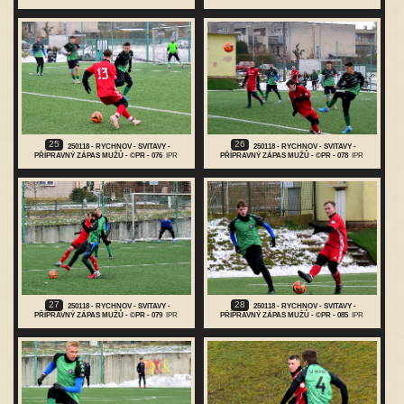
25
26
250118 - RYCHNOV - SVITAVY -
250118 - RYCHNOV - SVITAVY -
PŘÍPRAVNÝ ZÁPAS MUŽŮ - ©PR - 076
IPR
PŘÍPRAVNÝ ZÁPAS MUŽŮ - ©PR - 078
IPR
27
28
250118 - RYCHNOV - SVITAVY -
250118 - RYCHNOV - SVITAVY -
PŘÍPRAVNÝ ZÁPAS MUŽŮ - ©PR - 079
IPR
PŘÍPRAVNÝ ZÁPAS MUŽŮ - ©PR - 085
IPR