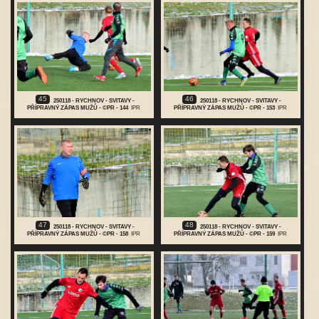
45
46
250118 - RYCHNOV - SVITAVY -
250118 - RYCHNOV - SVITAVY -
PŘÍPRAVNÝ ZÁPAS MUŽŮ - ©PR - 144
IPR
PŘÍPRAVNÝ ZÁPAS MUŽŮ - ©PR - 153
IPR
47
48
250118 - RYCHNOV - SVITAVY -
250118 - RYCHNOV - SVITAVY -
PŘÍPRAVNÝ ZÁPAS MUŽŮ - ©PR - 158
IPR
PŘÍPRAVNÝ ZÁPAS MUŽŮ - ©PR - 159
IPR