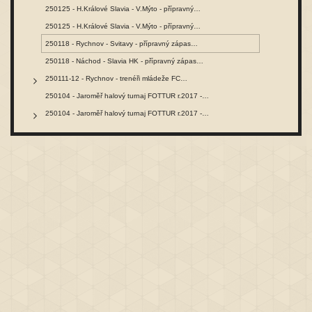
250125 - H.Králové Slavia - V.Mýto - přípravný…
250125 - H.Králové Slavia - V.Mýto - přípravný…
250118 - Rychnov - Svitavy - přípravný zápas…
250118 - Náchod - Slavia HK - přípravný zápas…
250111-12 - Rychnov - trenéři mládeže FC…
250104 - Jaroměř halový turnaj FOTTUR r.2017 -…
250104 - Jaroměř halový turnaj FOTTUR r.2017 -…