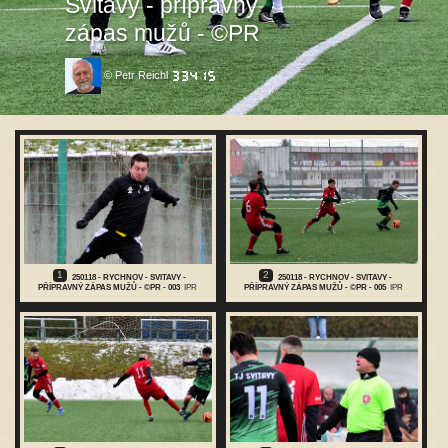
Svitavy - přípravný
zápas mužů - ©PR
© Petr Reichl
1
2
250118 - RYCHNOV - SVITAVY -
250118 - RYCHNOV - SVITAVY -
PŘÍPRAVNÝ ZÁPAS MUŽŮ - ©PR - 003
IPR
PŘÍPRAVNÝ ZÁPAS MUŽŮ - ©PR - 005
IPR