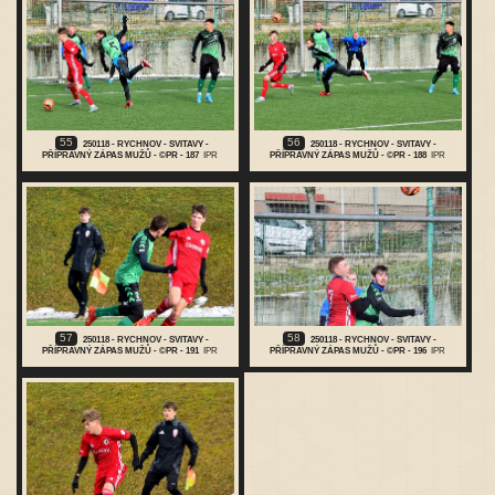
55
56
250118 - RYCHNOV - SVITAVY -
250118 - RYCHNOV - SVITAVY -
PŘÍPRAVNÝ ZÁPAS MUŽŮ - ©PR - 187
IPR
PŘÍPRAVNÝ ZÁPAS MUŽŮ - ©PR - 188
IPR
57
58
250118 - RYCHNOV - SVITAVY -
250118 - RYCHNOV - SVITAVY -
PŘÍPRAVNÝ ZÁPAS MUŽŮ - ©PR - 191
IPR
PŘÍPRAVNÝ ZÁPAS MUŽŮ - ©PR - 196
IPR