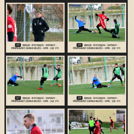
35
36
250118 - RYCHNOV - SVITAVY -
250118 - RYCHNOV - SVITAVY -
PŘÍPRAVNÝ ZÁPAS MUŽŮ - ©PR - 110
IPR
PŘÍPRAVNÝ ZÁPAS MUŽŮ - ©PR - 112
IPR
37
38
250118 - RYCHNOV - SVITAVY -
250118 - RYCHNOV - SVITAVY -
PŘÍPRAVNÝ ZÁPAS MUŽŮ - ©PR - 114
IPR
PŘÍPRAVNÝ ZÁPAS MUŽŮ - ©PR - 115
IPR