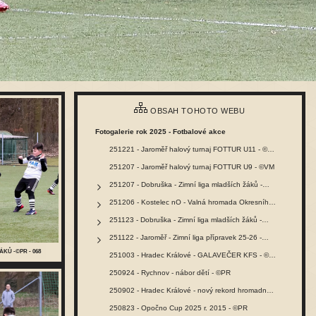
OBSAH TOHOTO WEBU
Fotogalerie rok 2025 - Fotbalové akce
251221 - Jaroměř halový turnaj FOTTUR U11 - ©VM
251207 - Jaroměř halový turnaj FOTTUR U9 - ©VM
251207 - Dobruška - Zimní liga mladších žáků -…
251206 - Kostelec nO - Valná hromada Okresního…
251123 - Dobruška - Zimní liga mladších žáků -…
251122 - Jaroměř - Zimní liga přípravek 25-26 -…
ÁKŮ -©PR - 068
251003 - Hradec Králové - GALAVEČER KFS - ©PR
250924 - Rychnov - nábor dětí - ©PR
250902 - Hradec Králové - nový rekord hromadného…
250823 - Opočno Cup 2025 r. 2015 - ©PR