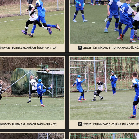
6
NÍKOVICE - TURNAJ MLADŠÍCH ŽÁKŮ -©PR - 070
250323 - ČERNÍKOVICE - TURNAJ MLADŠÍCH Ž
9
NÍKOVICE - TURNAJ MLADŠÍCH ŽÁKŮ -©PR - 077
250323 - ČERNÍKOVICE - TURNAJ MLADŠÍCH Ž