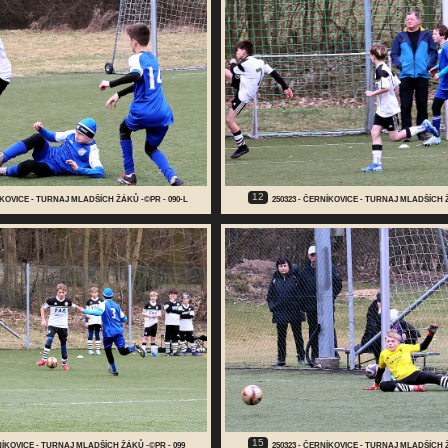
12
NÍKOVICE - TURNAJ MLADŠÍCH ŽÁKŮ -©PR - 090-L
250323 - ČERNÍKOVICE - TURNAJ MLADŠÍCH Ž
15
RNÍKOVICE - TURNAJ MLADŠÍCH ŽÁKŮ -©PR - 099
250323 - ČERNÍKOVICE - TURNAJ MLADŠÍCH Ž