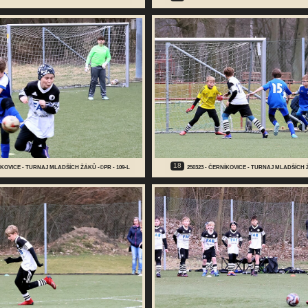
18
NÍKOVICE - TURNAJ MLADŠÍCH ŽÁKŮ -©PR - 109-L
250323 - ČERNÍKOVICE - TURNAJ MLADŠÍCH Ž