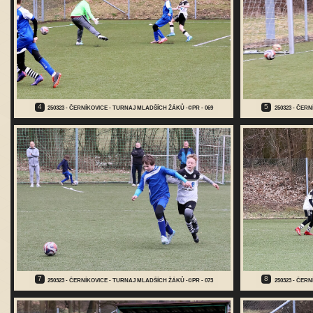
4
5
250323 - ČERNÍKOVICE - TURNAJ MLADŠÍCH ŽÁKŮ -©PR - 069
250323 - ČER
7
8
250323 - ČERNÍKOVICE - TURNAJ MLADŠÍCH ŽÁKŮ -©PR - 073
250323 - ČER