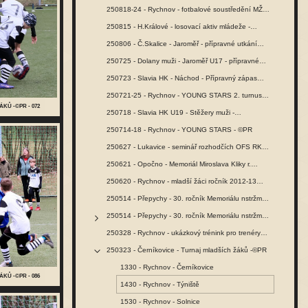
250818-24 - Rychnov - fotbalové soustředění MŽ -…
250815 - H.Králové - losovací aktiv mládeže -…
250806 - Č.Skalice - Jaroměř - přípravné utkání…
250725 - Dolany muži - Jaroměř U17 - přípravné…
250723 - Slavia HK - Náchod - Přípravný zápas…
250721-25 - Rychnov - YOUNG STARS 2. turnus -…
ÁKŮ -©PR - 072
250718 - Slavia HK U19 - Stěžery muži -…
250714-18 - Rychnov - YOUNG STARS - ©PR
250627 - Lukavice - seminář rozhodčích OFS RK -…
250621 - Opočno - Memoriál Miroslava Kliky r.…
250620 - Rychnov - mladší žáci ročník 2012-13…
250514 - Přepychy - 30. ročník Memoriálu nstržm.…
250514 - Přepychy - 30. ročník Memoriálu nstržm.…
250328 - Rychnov - ukázkový trénink pro trenéry…
250323 - Černíkovice - Turnaj mladších žáků -©PR
1330 - Rychnov - Černíkovice
ÁKŮ -©PR - 086
1430 - Rychnov - Týniště
1530 - Rychnov - Solnice