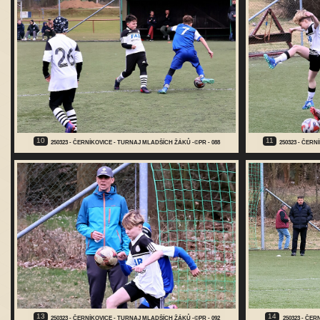
10
11
250323 - ČERNÍKOVICE - TURNAJ MLADŠÍCH ŽÁKŮ -©PR - 088
250323 - ČER
13
14
250323 - ČERNÍKOVICE - TURNAJ MLADŠÍCH ŽÁKŮ -©PR - 092
250323 - ČE