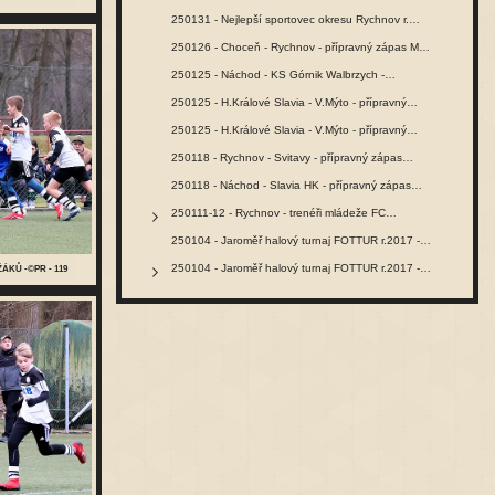
250131 - Nejlepší sportovec okresu Rychnov r.…
250126 - Choceň - Rychnov - přípravný zápas MŽ -…
250125 - Náchod - KS Górnik Walbrzych -…
250125 - H.Králové Slavia - V.Mýto - přípravný…
250125 - H.Králové Slavia - V.Mýto - přípravný…
250118 - Rychnov - Svitavy - přípravný zápas…
250118 - Náchod - Slavia HK - přípravný zápas…
250111-12 - Rychnov - trenéři mládeže FC…
250104 - Jaroměř halový turnaj FOTTUR r.2017 -…
250104 - Jaroměř halový turnaj FOTTUR r.2017 -…
ÁKŮ -©PR - 119