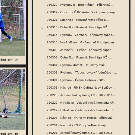
250322 - Rychnov B - Borohrádek - Přípravný…
250322 - Opočno - Č.KOstelec B - Přípravný zápas…
250321 - Lupenice - seminář rozhodčích a…
250316 - Dobruška - Přátelák Zimní liga MŽ…
250315 - Rychnov - Žamberk - přípravný zápas…
250315 - Nově Město nM - Jaroměř B - přípravný…
250308 - Jaroměř B - Libřice - přípravný zápas…
250302 - Dobruška - Přátelák Zimní liga MŽ -…
ÁKŮ -©PR - 091
250301 - Rychnov dorost - Doudleby muži -…
250301 - Rychnov - Třebechovice+Předměřice - SŽ…
250301 - Rychnov - Česká Třebová - SP -…
250301 - Náchod - RMSK Cidlina Nový Bydžov -…
250223 - Jaroměř halový turnaj FOTTUR r.2016 -…
250222 - H.Králové - Volební valná hromada KFS…
250222 - H.Králové - Volební valná hromada KFS…
250208 - Náchod - FK Horní Ředice - přípravný…
250201 - Náchod - KS Zdrój Jedlina Zdrój -…
250201 - Jaroměř halový turnaj FOTTUR r.2015 -…
ÁKŮ -©PR - 102