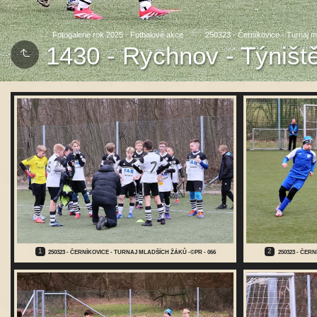
Fotogalerie rok 2025 - Fotbalové akce
250323 - Černíkovice - Turnaj 
1430 - Rychnov - Týništ
1
2
250323 - ČERNÍKOVICE - TURNAJ MLADŠÍCH ŽÁKŮ -©PR - 066
250323 - ČER