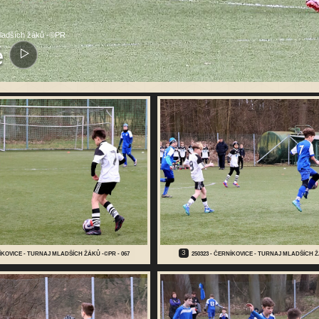
mladších žáků -©PR
ě
3
NÍKOVICE - TURNAJ MLADŠÍCH ŽÁKŮ -©PR - 067
250323 - ČERNÍKOVICE - TURNAJ MLADŠÍCH Ž