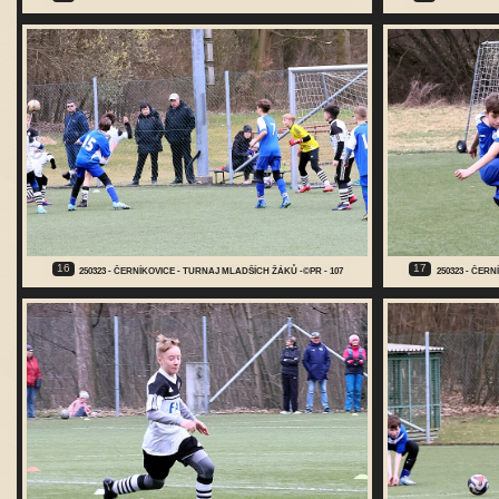
16
17
250323 - ČERNÍKOVICE - TURNAJ MLADŠÍCH ŽÁKŮ -©PR - 107
250323 - ČER