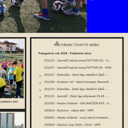
OBSAH TOHOTO WEBU
Fotogalerie rok 2025 - Fotbalové akce
251221 - Jaroměř halový turnaj FOTTUR U11 - ©VM
251207 - Jaroměř halový turnaj FOTTUR U9 - ©VM
251207 - Dobruška - Zimní liga mladších žáků -…
251206 - Kostelec nO - Valná hromada Okresního…
251123 - Dobruška - Zimní liga mladších žáků -…
251122 - Jaroměř - Zimní liga přípravek 25-26 -…
 LICENCE C OFS
251003 - Hradec Králové - GALAVEČER KFS - ©PR
250924 - Rychnov - nábor dětí - ©PR
250902 - Hradec Králové - nový rekord hromadného…
250823 - Opočno Cup 2025 r. 2015 - ©PR