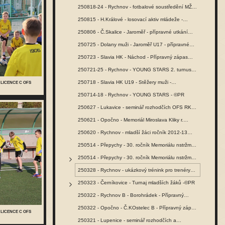
250818-24 - Rychnov - fotbalové soustředění MŽ -…
250815 - H.Králové - losovací aktiv mládeže -…
250806 - Č.Skalice - Jaroměř - přípravné utkání…
250725 - Dolany muži - Jaroměř U17 - přípravné…
250723 - Slavia HK - Náchod - Přípravný zápas…
250721-25 - Rychnov - YOUNG STARS 2. turnus -…
250718 - Slavia HK U19 - Stěžery muži -…
 LICENCE C OFS
250714-18 - Rychnov - YOUNG STARS - ©PR
250627 - Lukavice - seminář rozhodčích OFS RK -…
250621 - Opočno - Memoriál Miroslava Kliky r.…
250620 - Rychnov - mladší žáci ročník 2012-13…
250514 - Přepychy - 30. ročník Memoriálu nstržm.…
250514 - Přepychy - 30. ročník Memoriálu nstržm.…
250328 - Rychnov - ukázkový trénink pro trenéry…
250323 - Černíkovice - Turnaj mladších žáků -©PR
250322 - Rychnov B - Borohrádek - Přípravný…
250322 - Opočno - Č.KOstelec B - Přípravný zápas…
 LICENCE C OFS
250321 - Lupenice - seminář rozhodčích a…