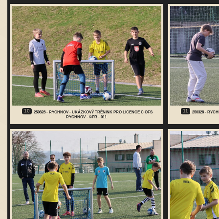
10
11
250328 - RYCHNOV - UKÁZKOVÝ TRÉNINK PRO LICENCE C OFS
250328 - RY
RYCHNOV - ©PR - 011