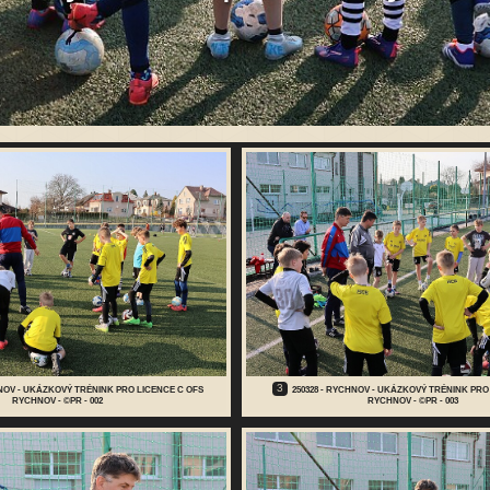
3
HNOV - UKÁZKOVÝ TRÉNINK PRO LICENCE C OFS
250328 - RYCHNOV - UKÁZKOVÝ TRÉNINK PRO
RYCHNOV - ©PR - 002
RYCHNOV - ©PR - 003