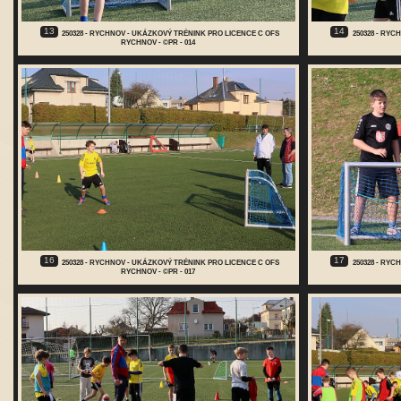
13
14
250328 - RYCHNOV - UKÁZKOVÝ TRÉNINK PRO LICENCE C OFS
250328 - RY
RYCHNOV - ©PR - 014
16
17
250328 - RYCHNOV - UKÁZKOVÝ TRÉNINK PRO LICENCE C OFS
250328 - RY
RYCHNOV - ©PR - 017