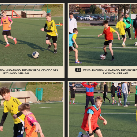
33
CHNOV - UKÁZKOVÝ TRÉNINK PRO LICENCE C OFS
250328 - RYCHNOV - UKÁZKOVÝ TRÉNINK PR
RYCHNOV - ©PR - 040
RYCHNOV - ©PR - 041