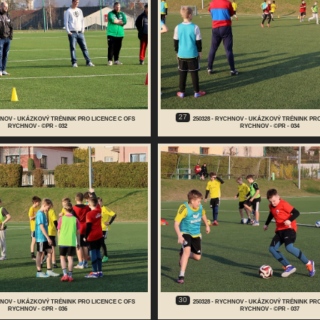
27
CHNOV - UKÁZKOVÝ TRÉNINK PRO LICENCE C OFS
250328 - RYCHNOV - UKÁZKOVÝ TRÉNINK PR
RYCHNOV - ©PR - 032
RYCHNOV - ©PR - 034
30
CHNOV - UKÁZKOVÝ TRÉNINK PRO LICENCE C OFS
250328 - RYCHNOV - UKÁZKOVÝ TRÉNINK PR
RYCHNOV - ©PR - 036
RYCHNOV - ©PR - 037