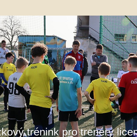
kový trénink pro trenéry lic