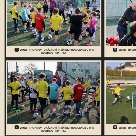
4
5
250328 - RYCHNOV - UKÁZKOVÝ TRÉNINK PRO LICENCE C OFS
250328 - RYC
RYCHNOV - ©PR - 004
7
8
250328 - RYCHNOV - UKÁZKOVÝ TRÉNINK PRO LICENCE C OFS
250328 - RYC
RYCHNOV - ©PR - 007