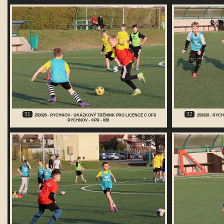
31
32
250328 - RYCHNOV - UKÁZKOVÝ TRÉNINK PRO LICENCE C OFS
250328 - RY
RYCHNOV - ©PR - 038