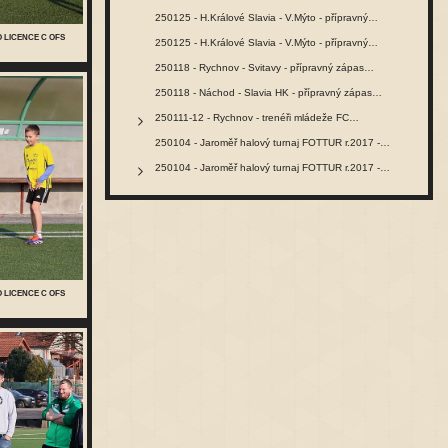
250125 - H.Králové Slavia - V.Mýto - přípravný…
O LICENCE C OFS
250125 - H.Králové Slavia - V.Mýto - přípravný…
250118 - Rychnov - Svitavy - přípravný zápas…
250118 - Náchod - Slavia HK - přípravný zápas…
250111-12 - Rychnov - trenéři mládeže FC…
250104 - Jaroměř halový turnaj FOTTUR r.2017 -…
250104 - Jaroměř halový turnaj FOTTUR r.2017 -…
O LICENCE C OFS