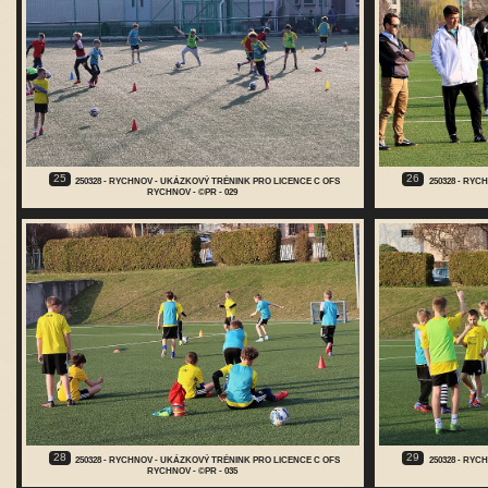
25
26
250328 - RYCHNOV - UKÁZKOVÝ TRÉNINK PRO LICENCE C OFS
250328 - RY
RYCHNOV - ©PR - 029
28
29
250328 - RYCHNOV - UKÁZKOVÝ TRÉNINK PRO LICENCE C OFS
250328 - RY
RYCHNOV - ©PR - 035