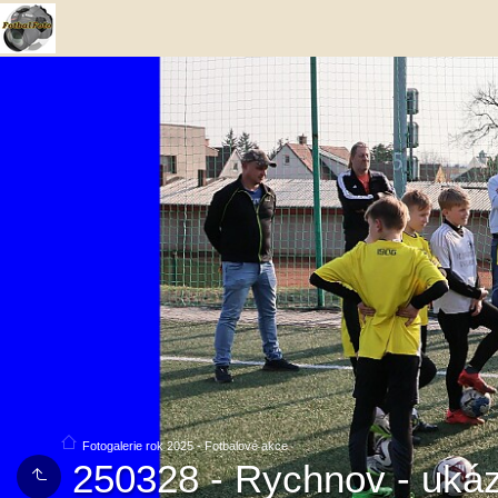
Fotogalerie rok 2025 - Fotbalové akce
250328 - Rychnov - ukáz