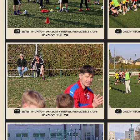
19
20
250328 - RYCHNOV - UKÁZKOVÝ TRÉNINK PRO LICENCE C OFS
250328 - RY
RYCHNOV - ©PR - 023
22
23
250328 - RYCHNOV - UKÁZKOVÝ TRÉNINK PRO LICENCE C OFS
250328 - RY
RYCHNOV - ©PR - 026