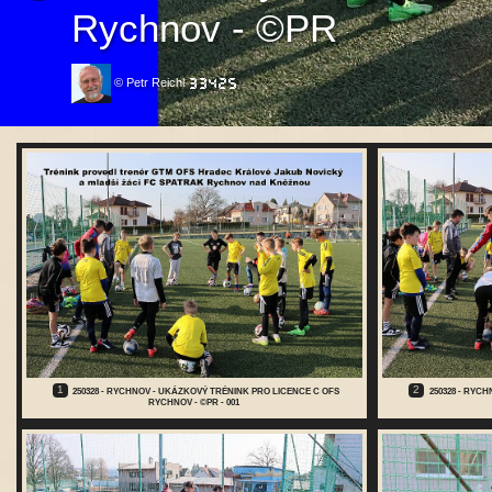
Rychnov - ©PR
© Petr Reichl
1
2
250328 - RYCHNOV - UKÁZKOVÝ TRÉNINK PRO LICENCE C OFS
250328 - RYC
RYCHNOV - ©PR - 001