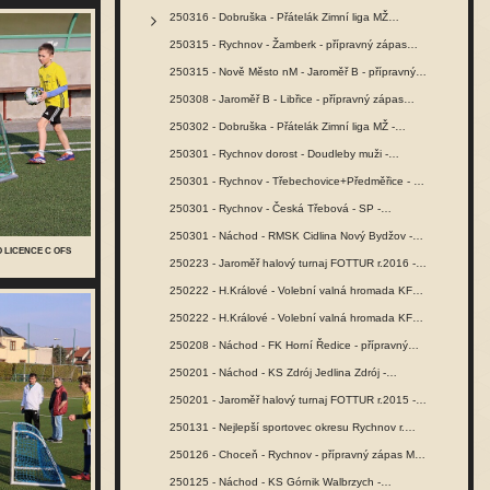
250316 - Dobruška - Přátelák Zimní liga MŽ…
250315 - Rychnov - Žamberk - přípravný zápas…
250315 - Nově Město nM - Jaroměř B - přípravný…
250308 - Jaroměř B - Libřice - přípravný zápas…
250302 - Dobruška - Přátelák Zimní liga MŽ -…
250301 - Rychnov dorost - Doudleby muži -…
250301 - Rychnov - Třebechovice+Předměřice - SŽ…
250301 - Rychnov - Česká Třebová - SP -…
250301 - Náchod - RMSK Cidlina Nový Bydžov -…
O LICENCE C OFS
250223 - Jaroměř halový turnaj FOTTUR r.2016 -…
250222 - H.Králové - Volební valná hromada KFS…
250222 - H.Králové - Volební valná hromada KFS…
250208 - Náchod - FK Horní Ředice - přípravný…
250201 - Náchod - KS Zdrój Jedlina Zdrój -…
250201 - Jaroměř halový turnaj FOTTUR r.2015 -…
250131 - Nejlepší sportovec okresu Rychnov r.…
250126 - Choceň - Rychnov - přípravný zápas MŽ -…
250125 - Náchod - KS Górnik Walbrzych -…