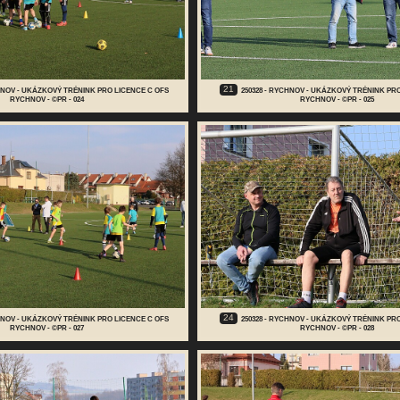
21
CHNOV - UKÁZKOVÝ TRÉNINK PRO LICENCE C OFS
250328 - RYCHNOV - UKÁZKOVÝ TRÉNINK PR
RYCHNOV - ©PR - 024
RYCHNOV - ©PR - 025
24
CHNOV - UKÁZKOVÝ TRÉNINK PRO LICENCE C OFS
250328 - RYCHNOV - UKÁZKOVÝ TRÉNINK PR
RYCHNOV - ©PR - 027
RYCHNOV - ©PR - 028