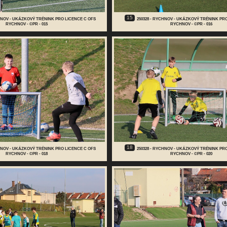
15
CHNOV - UKÁZKOVÝ TRÉNINK PRO LICENCE C OFS
250328 - RYCHNOV - UKÁZKOVÝ TRÉNINK PR
RYCHNOV - ©PR - 015
RYCHNOV - ©PR - 016
18
CHNOV - UKÁZKOVÝ TRÉNINK PRO LICENCE C OFS
250328 - RYCHNOV - UKÁZKOVÝ TRÉNINK PR
RYCHNOV - ©PR - 018
RYCHNOV - ©PR - 020