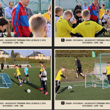
6
HNOV - UKÁZKOVÝ TRÉNINK PRO LICENCE C OFS
250328 - RYCHNOV - UKÁZKOVÝ TRÉNINK PRO
RYCHNOV - ©PR - 005
RYCHNOV - ©PR - 006
9
HNOV - UKÁZKOVÝ TRÉNINK PRO LICENCE C OFS
250328 - RYCHNOV - UKÁZKOVÝ TRÉNINK PRO
RYCHNOV - ©PR - 009
RYCHNOV - ©PR - 010