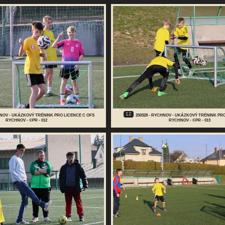
12
CHNOV - UKÁZKOVÝ TRÉNINK PRO LICENCE C OFS
250328 - RYCHNOV - UKÁZKOVÝ TRÉNINK PR
RYCHNOV - ©PR - 012
RYCHNOV - ©PR - 013