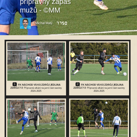
přípravný zápas
mužů - ©MM
© Michal Malý
1
2
FK NÁCHOD VS KS ZDRÓJ JEDLINA
FK NÁCHOD VS KS ZDRÓJ JEDLINA
ZDRÓJ 7-3
Přípravné utkání na jarní část sezóny
ZDRÓJ 7-3
Přípravné utkání na jarní část sezóny
2024-2025
2024-2025