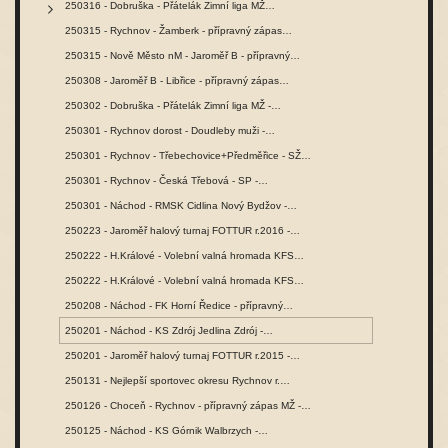
250316 - Dobruška - Přátelák Zimní liga MŽ…
250315 - Rychnov - Žamberk - přípravný zápas…
250315 - Nově Město nM - Jaroměř B - přípravný…
250308 - Jaroměř B - Libřice - přípravný zápas…
250302 - Dobruška - Přátelák Zimní liga MŽ -…
250301 - Rychnov dorost - Doudleby muži -…
250301 - Rychnov - Třebechovice+Předměřice - SŽ…
250301 - Rychnov - Česká Třebová - SP -…
250301 - Náchod - RMSK Cidlina Nový Bydžov -…
250223 - Jaroměř halový turnaj FOTTUR r.2016 -…
250222 - H.Králové - Volební valná hromada KFS…
250222 - H.Králové - Volební valná hromada KFS…
250208 - Náchod - FK Horní Ředice - přípravný…
250201 - Náchod - KS Zdrój Jedlina Zdrój -…
250201 - Jaroměř halový turnaj FOTTUR r.2015 -…
250131 - Nejlepší sportovec okresu Rychnov r.…
250126 - Choceň - Rychnov - přípravný zápas MŽ -…
250125 - Náchod - KS Górnik Walbrzych -…