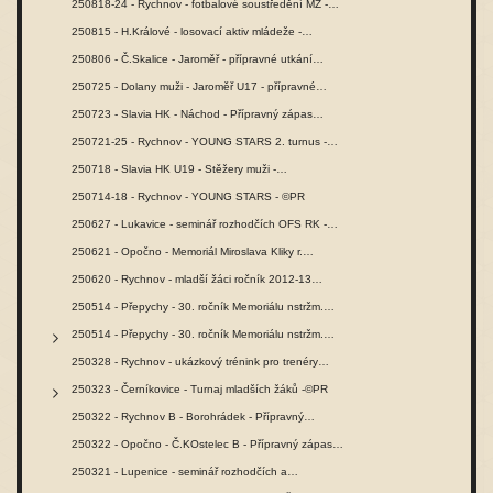
250818-24 - Rychnov - fotbalové soustředění MŽ -…
250815 - H.Králové - losovací aktiv mládeže -…
250806 - Č.Skalice - Jaroměř - přípravné utkání…
250725 - Dolany muži - Jaroměř U17 - přípravné…
250723 - Slavia HK - Náchod - Přípravný zápas…
250721-25 - Rychnov - YOUNG STARS 2. turnus -…
250718 - Slavia HK U19 - Stěžery muži -…
250714-18 - Rychnov - YOUNG STARS - ©PR
250627 - Lukavice - seminář rozhodčích OFS RK -…
250621 - Opočno - Memoriál Miroslava Kliky r.…
250620 - Rychnov - mladší žáci ročník 2012-13…
250514 - Přepychy - 30. ročník Memoriálu nstržm.…
250514 - Přepychy - 30. ročník Memoriálu nstržm.…
250328 - Rychnov - ukázkový trénink pro trenéry…
250323 - Černíkovice - Turnaj mladších žáků -©PR
250322 - Rychnov B - Borohrádek - Přípravný…
250322 - Opočno - Č.KOstelec B - Přípravný zápas…
250321 - Lupenice - seminář rozhodčích a…