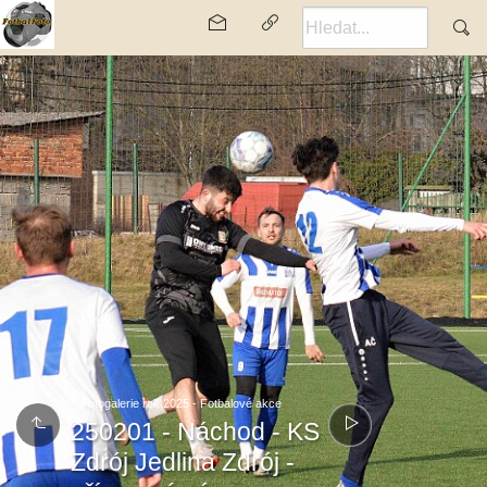
Fotogalerie rok 2025 - Fotbalové akce
250201 - Náchod - KS
Zdrój Jedlina Zdrój -