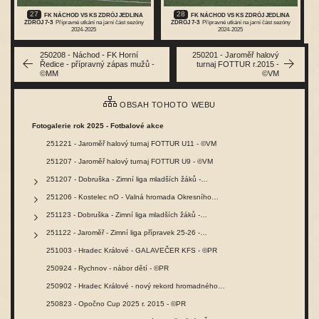
27
28
FK NÁCHOD VS KS ZDRÓJ JEDLINA
FK NÁCHOD VS KS ZDRÓJ JEDLINA
ZDRÓJ 7-3
Přípravné utkání na jarní část sezóny
ZDRÓJ 7-3
Přípravné utkání na jarní část sezóny
2024-2025
2024-2025
250208 - Náchod - FK Horní
250201 - Jaroměř halový
Ředice - přípravný zápas mužů -
turnaj FOTTUR r.2015 -
©MM
©VM
OBSAH TOHOTO WEBU
Fotogalerie rok 2025 - Fotbalové akce
251221 - Jaroměř halový turnaj FOTTUR U11 - ©VM
251207 - Jaroměř halový turnaj FOTTUR U9 - ©VM
251207 - Dobruška - Zimní liga mladších žáků -…
251206 - Kostelec nO - Valná hromada Okresního…
251123 - Dobruška - Zimní liga mladších žáků -…
251122 - Jaroměř - Zimní liga přípravek 25-26 -…
251003 - Hradec Králové - GALAVEČER KFS - ©PR
250924 - Rychnov - nábor dětí - ©PR
250902 - Hradec Králové - nový rekord hromadného…
250823 - Opočno Cup 2025 r. 2015 - ©PR