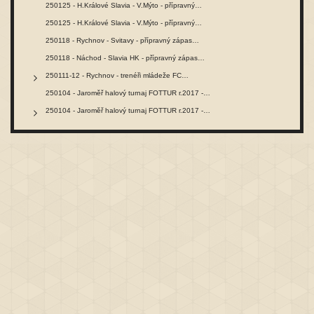
250125 - H.Králové Slavia - V.Mýto - přípravný…
250125 - H.Králové Slavia - V.Mýto - přípravný…
250118 - Rychnov - Svitavy - přípravný zápas…
250118 - Náchod - Slavia HK - přípravný zápas…
250111-12 - Rychnov - trenéři mládeže FC…
250104 - Jaroměř halový turnaj FOTTUR r.2017 -…
250104 - Jaroměř halový turnaj FOTTUR r.2017 -…