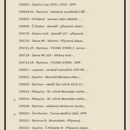
250823 - Opočno Cup 2025 r. 2015 - ©PR
250818-24 - Rychnov - fotbalové soustředění MŽ -…
250815 - H.Králové - losovací aktiv mládeže -…
250806 - Č.Skalice - Jaroměř - přípravné utkání…
250725 - Dolany muži - Jaroměř U17 - přípravné…
250723 - Slavia HK - Náchod - Přípravný zápas…
250721-25 - Rychnov - YOUNG STARS 2. turnus -…
250718 - Slavia HK U19 - Stěžery muži -…
250714-18 - Rychnov - YOUNG STARS - ©PR
250627 - Lukavice - seminář rozhodčích OFS RK -…
250621 - Opočno - Memoriál Miroslava Kliky r.…
250620 - Rychnov - mladší žáci ročník 2012-13…
250514 - Přepychy - 30. ročník Memoriálu nstržm.…
250514 - Přepychy - 30. ročník Memoriálu nstržm.…
250328 - Rychnov - ukázkový trénink pro trenéry…
250323 - Černíkovice - Turnaj mladších žáků -©PR
250322 - Rychnov B - Borohrádek - Přípravný…
250322 - Opočno - Č.KOstelec B - Přípravný zápas…