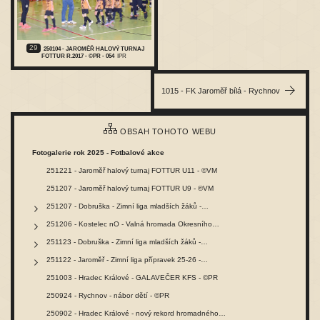
29
250104 - JAROMĚŘ HALOVÝ TURNAJ
FOTTUR R.2017 - ©PR - 054
IPR
1015 - FK Jaroměř bílá - Rychnov
OBSAH TOHOTO WEBU
Fotogalerie rok 2025 - Fotbalové akce
251221 - Jaroměř halový turnaj FOTTUR U11 - ©VM
251207 - Jaroměř halový turnaj FOTTUR U9 - ©VM
251207 - Dobruška - Zimní liga mladších žáků -…
251206 - Kostelec nO - Valná hromada Okresního…
251123 - Dobruška - Zimní liga mladších žáků -…
251122 - Jaroměř - Zimní liga přípravek 25-26 -…
251003 - Hradec Králové - GALAVEČER KFS - ©PR
250924 - Rychnov - nábor dětí - ©PR
250902 - Hradec Králové - nový rekord hromadného…