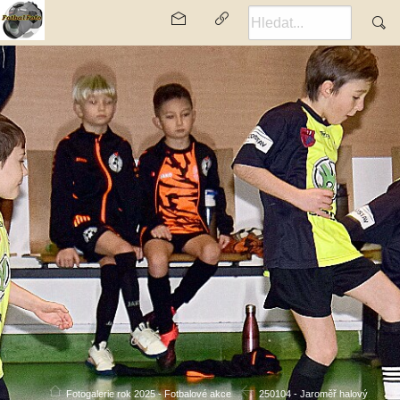
Fotogalerie rok 2025 - Fotbalové akce
250104 - Jaroměř halový