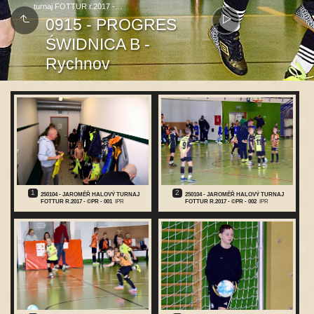
turnaj FOTTUR r.2017 -…
0915 - PROGRES
ŚWIDNICA B -
Rychnov
1
2
250104 - JAROMĚŘ HALOVÝ TURNAJ
250104 - JAROMĚŘ HALOVÝ TURNAJ
FOTTUR R.2017 - ©PR - 001
IPR
FOTTUR R.2017 - ©PR - 002
IPR