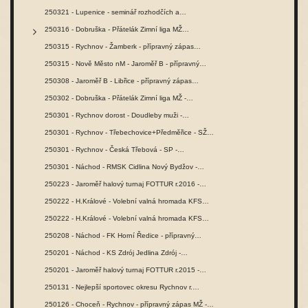
250321 - Lupenice - seminář rozhodčích a…
250316 - Dobruška - Přátelák Zimní liga MŽ…
250315 - Rychnov - Žamberk - přípravný zápas…
250315 - Nově Město nM - Jaroměř B - přípravný…
250308 - Jaroměř B - Libřice - přípravný zápas…
250302 - Dobruška - Přátelák Zimní liga MŽ -…
250301 - Rychnov dorost - Doudleby muži -…
250301 - Rychnov - Třebechovice+Předměřice - SŽ…
250301 - Rychnov - Česká Třebová - SP -…
250301 - Náchod - RMSK Cidlina Nový Bydžov -…
250223 - Jaroměř halový turnaj FOTTUR r.2016 -…
250222 - H.Králové - Volební valná hromada KFS…
250222 - H.Králové - Volební valná hromada KFS…
250208 - Náchod - FK Horní Ředice - přípravný…
250201 - Náchod - KS Zdrój Jedlina Zdrój -…
250201 - Jaroměř halový turnaj FOTTUR r.2015 -…
250131 - Nejlepší sportovec okresu Rychnov r.…
250126 - Choceň - Rychnov - přípravný zápas MŽ -…