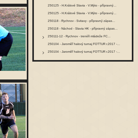
250125 - H.Králové Slavia - V.Mýto - přípravný…
250125 - H.Králové Slavia - V.Mýto - přípravný…
250118 - Rychnov - Svitavy - přípravný zápas…
250118 - Náchod - Slavia HK - přípravný zápas…
250111-12 - Rychnov - trenéři mládeže FC…
250104 - Jaroměř halový turnaj FOTTUR r.2017 -…
250104 - Jaroměř halový turnaj FOTTUR r.2017 -…