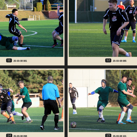
11
12
25-03-08 081
25-03-08 085
14
15
25-03-08 098
25-03-08 101