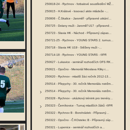
250818-24 - Rychnov - fotbalové soustředění MŽ -…
250815 - H.Králové - losovací aktiv mládeže -…
250806 - Č.Skalice - Jaroměř - přípravné utkání…
250725 - Dolany muži - Jaroměř U17 - přípravné…
250723 - Slavia HK - Náchod - Přípravný zápas…
250721-25 - Rychnov - YOUNG STARS 2. turnus -…
250718 - Slavia HK U19 - Stěžery muži -…
250714-18 - Rychnov - YOUNG STARS - ©PR
250627 - Lukavice - seminář rozhodčích OFS RK -…
250621 - Opočno - Memoriál Miroslava Kliky r.…
250620 - Rychnov - mladší žáci ročník 2012-13…
250514 - Přepychy - 30. ročník Memoriálu nstržm.…
250514 - Přepychy - 30. ročník Memoriálu nstržm.…
250328 - Rychnov - ukázkový trénink pro trenéry…
250323 - Černíkovice - Turnaj mladších žáků -©PR
250322 - Rychnov B - Borohrádek - Přípravný…
250322 - Opočno - Č.KOstelec B - Přípravný zápas…
250321 - Lupenice - seminář rozhodčích a…