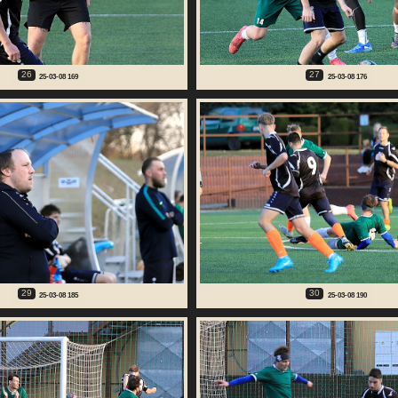
26
27
25-03-08 169
25-03-08 176
29
30
25-03-08 185
25-03-08 190