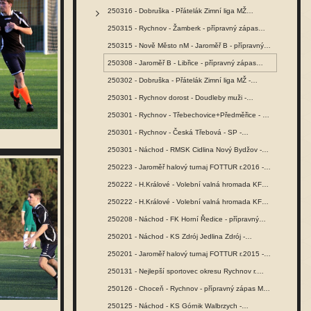
250316 - Dobruška - Přátelák Zimní liga MŽ…
250315 - Rychnov - Žamberk - přípravný zápas…
250315 - Nově Město nM - Jaroměř B - přípravný…
250308 - Jaroměř B - Libřice - přípravný zápas…
250302 - Dobruška - Přátelák Zimní liga MŽ -…
250301 - Rychnov dorost - Doudleby muži -…
250301 - Rychnov - Třebechovice+Předměřice - SŽ…
250301 - Rychnov - Česká Třebová - SP -…
250301 - Náchod - RMSK Cidlina Nový Bydžov -…
250223 - Jaroměř halový turnaj FOTTUR r.2016 -…
250222 - H.Králové - Volební valná hromada KFS…
250222 - H.Králové - Volební valná hromada KFS…
250208 - Náchod - FK Horní Ředice - přípravný…
250201 - Náchod - KS Zdrój Jedlina Zdrój -…
250201 - Jaroměř halový turnaj FOTTUR r.2015 -…
250131 - Nejlepší sportovec okresu Rychnov r.…
250126 - Choceň - Rychnov - přípravný zápas MŽ -…
250125 - Náchod - KS Górnik Walbrzych -…