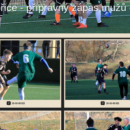
břice - přípravný zápas mužů
2
3
25-03-08 023
25-03-08 025