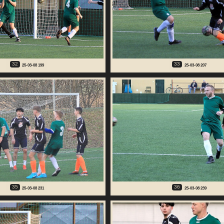
32
33
25-03-08 199
25-03-08 207
35
36
25-03-08 231
25-03-08 239