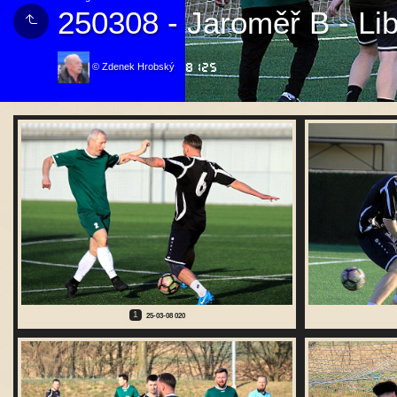
250308 - Jaroměř B - Li
© Zdenek Hrobský
1
25-03-08 020