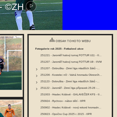
 - ©ZH
OBSAH TOHOTO WEBU
Fotogalerie rok 2025 - Fotbalové akce
251221 - Jaroměř halový turnaj FOTTUR U11 - ©VM
251207 - Jaroměř halový turnaj FOTTUR U9 - ©VM
251207 - Dobruška - Zimní liga mladších žáků -…
251206 - Kostelec nO - Valná hromada Okresního…
251123 - Dobruška - Zimní liga mladších žáků -…
251122 - Jaroměř - Zimní liga přípravek 25-26 -…
251003 - Hradec Králové - GALAVEČER KFS - ©PR
250924 - Rychnov - nábor dětí - ©PR
250902 - Hradec Králové - nový rekord hromadného…
250823 - Opočno Cup 2025 r. 2015 - ©PR