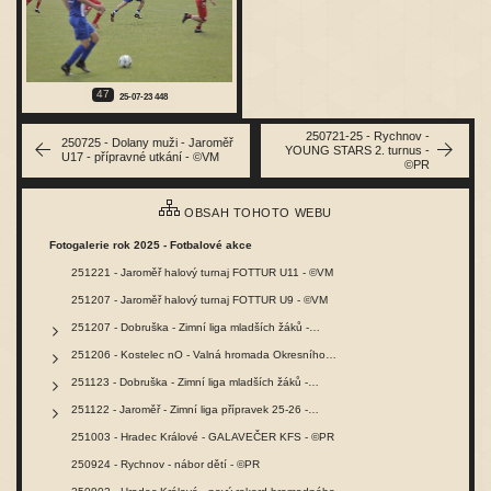
47
25-07-23 448
250721-25 - Rychnov -
250725 - Dolany muži - Jaroměř
YOUNG STARS 2. turnus -
U17 - přípravné utkání - ©VM
©PR
OBSAH TOHOTO WEBU
Fotogalerie rok 2025 - Fotbalové akce
251221 - Jaroměř halový turnaj FOTTUR U11 - ©VM
251207 - Jaroměř halový turnaj FOTTUR U9 - ©VM
251207 - Dobruška - Zimní liga mladších žáků -…
251206 - Kostelec nO - Valná hromada Okresního…
251123 - Dobruška - Zimní liga mladších žáků -…
251122 - Jaroměř - Zimní liga přípravek 25-26 -…
251003 - Hradec Králové - GALAVEČER KFS - ©PR
250924 - Rychnov - nábor dětí - ©PR