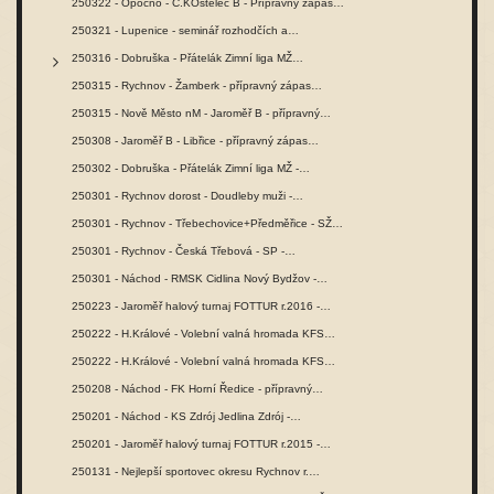
250322 - Opočno - Č.KOstelec B - Přípravný zápas…
250321 - Lupenice - seminář rozhodčích a…
250316 - Dobruška - Přátelák Zimní liga MŽ…
250315 - Rychnov - Žamberk - přípravný zápas…
250315 - Nově Město nM - Jaroměř B - přípravný…
250308 - Jaroměř B - Libřice - přípravný zápas…
250302 - Dobruška - Přátelák Zimní liga MŽ -…
250301 - Rychnov dorost - Doudleby muži -…
250301 - Rychnov - Třebechovice+Předměřice - SŽ…
250301 - Rychnov - Česká Třebová - SP -…
250301 - Náchod - RMSK Cidlina Nový Bydžov -…
250223 - Jaroměř halový turnaj FOTTUR r.2016 -…
250222 - H.Králové - Volební valná hromada KFS…
250222 - H.Králové - Volební valná hromada KFS…
250208 - Náchod - FK Horní Ředice - přípravný…
250201 - Náchod - KS Zdrój Jedlina Zdrój -…
250201 - Jaroměř halový turnaj FOTTUR r.2015 -…
250131 - Nejlepší sportovec okresu Rychnov r.…