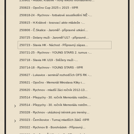
250902 - Hradec Králové - nový rekord hromadného…
250823 - Opočno Cup 2025 r. 2015 - ©PR
250818-24 - Rychnov - fotbalové soustředění MŽ -…
250815 - H.Králové - losovací aktiv mládeže -…
250806 - Č.Skalice - Jaroměř - přípravné utkání…
250725 - Dolany muži - Jaroměř U17 - přípravné…
250723 - Slavia HK - Náchod - Přípravný zápas…
250721-25 - Rychnov - YOUNG STARS 2. turnus -…
250718 - Slavia HK U19 - Stěžery muži -…
250714-18 - Rychnov - YOUNG STARS - ©PR
250627 - Lukavice - seminář rozhodčích OFS RK -…
250621 - Opočno - Memoriál Miroslava Kliky r.…
250620 - Rychnov - mladší žáci ročník 2012-13…
250514 - Přepychy - 30. ročník Memoriálu nstržm.…
250514 - Přepychy - 30. ročník Memoriálu nstržm.…
250328 - Rychnov - ukázkový trénink pro trenéry…
250323 - Černíkovice - Turnaj mladších žáků -©PR
250322 - Rychnov B - Borohrádek - Přípravný…