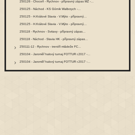
250126 - Choceň - Rychnov - přípravný zápas MŽ -…
250125 - Náchod - KS Górnik Walbrzych -…
250125 - H.Králové Slavia - V.Mýto - přípravný…
250125 - H.Králové Slavia - V.Mýto - přípravný…
250118 - Rychnov - Svitavy - přípravný zápas…
250118 - Náchod - Slavia HK - přípravný zápas…
250111-12 - Rychnov - trenéři mládeže FC…
250104 - Jaroměř halový turnaj FOTTUR r.2017 -…
250104 - Jaroměř halový turnaj FOTTUR r.2017 -…