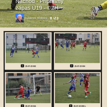
Náchod - Přípravný
zápas U19 - ©ZH
© Zdenek Hrobský
1
2
25-07-23 002
25-07-23 004
3
4
25-07-23 016
25-07-23 030-L