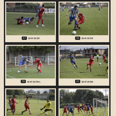
37
38
25-07-23 347
25-07-23 376
39
40
25-07-23 379-L
25-07-23 394