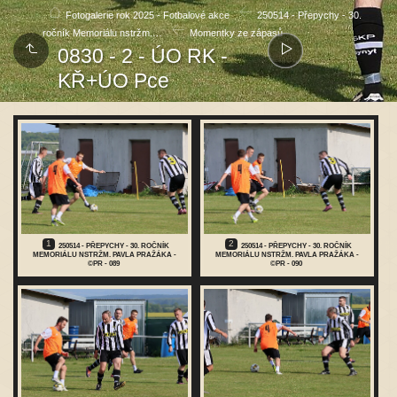
Fotogalerie rok 2025 - Fotbalové akce
250514 - Přepychy - 30.
ročník Memoriálu nstržm.…
Momentky ze zápasů
0830 - 2 - ÚO RK -
KŘ+ÚO Pce
1
2
250514 - PŘEPYCHY - 30. ROČNÍK
250514 - PŘEPYCHY - 30. ROČNÍK
MEMORIÁLU NSTRŽM. PAVLA PRAŽÁKA -
MEMORIÁLU NSTRŽM. PAVLA PRAŽÁKA -
©PR - 089
©PR - 090