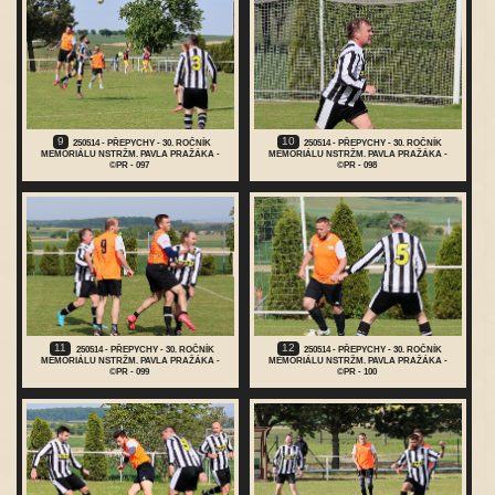
9
10
250514 - PŘEPYCHY - 30. ROČNÍK
250514 - PŘEPYCHY - 30. ROČNÍK
MEMORIÁLU NSTRŽM. PAVLA PRAŽÁKA -
MEMORIÁLU NSTRŽM. PAVLA PRAŽÁKA -
©PR - 097
©PR - 098
11
12
250514 - PŘEPYCHY - 30. ROČNÍK
250514 - PŘEPYCHY - 30. ROČNÍK
MEMORIÁLU NSTRŽM. PAVLA PRAŽÁKA -
MEMORIÁLU NSTRŽM. PAVLA PRAŽÁKA -
©PR - 099
©PR - 100