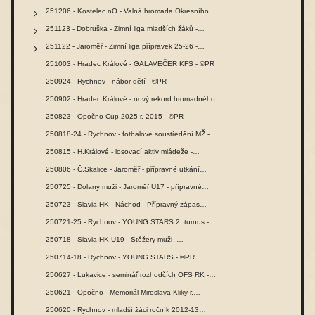
251206 - Kostelec nO - Valná hromada Okresního…
251123 - Dobruška - Zimní liga mladších žáků -…
251122 - Jaroměř - Zimní liga přípravek 25-26 -…
251003 - Hradec Králové - GALAVEČER KFS - ©PR
250924 - Rychnov - nábor dětí - ©PR
250902 - Hradec Králové - nový rekord hromadného…
250823 - Opočno Cup 2025 r. 2015 - ©PR
250818-24 - Rychnov - fotbalové soustředění MŽ -…
250815 - H.Králové - losovací aktiv mládeže -…
250806 - Č.Skalice - Jaroměř - přípravné utkání…
250725 - Dolany muži - Jaroměř U17 - přípravné…
250723 - Slavia HK - Náchod - Přípravný zápas…
250721-25 - Rychnov - YOUNG STARS 2. turnus -…
250718 - Slavia HK U19 - Stěžery muži -…
250714-18 - Rychnov - YOUNG STARS - ©PR
250627 - Lukavice - seminář rozhodčích OFS RK -…
250621 - Opočno - Memoriál Miroslava Kliky r.…
250620 - Rychnov - mladší žáci ročník 2012-13…