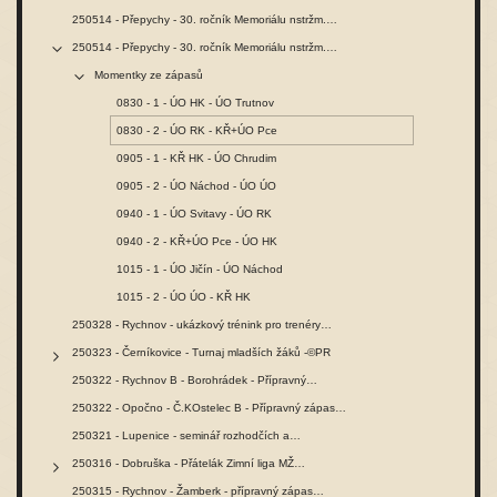
250514 - Přepychy - 30. ročník Memoriálu nstržm.…
250514 - Přepychy - 30. ročník Memoriálu nstržm.…
Momentky ze zápasů
0830 - 1 - ÚO HK - ÚO Trutnov
0830 - 2 - ÚO RK - KŘ+ÚO Pce
0905 - 1 - KŘ HK - ÚO Chrudim
0905 - 2 - ÚO Náchod - ÚO ÚO
0940 - 1 - ÚO Svitavy - ÚO RK
0940 - 2 - KŘ+ÚO Pce - ÚO HK
1015 - 1 - ÚO Jičín - ÚO Náchod
1015 - 2 - ÚO ÚO - KŘ HK
250328 - Rychnov - ukázkový trénink pro trenéry…
250323 - Černíkovice - Turnaj mladších žáků -©PR
250322 - Rychnov B - Borohrádek - Přípravný…
250322 - Opočno - Č.KOstelec B - Přípravný zápas…
250321 - Lupenice - seminář rozhodčích a…
250316 - Dobruška - Přátelák Zimní liga MŽ…
250315 - Rychnov - Žamberk - přípravný zápas…