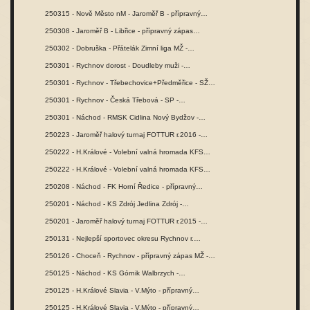
250315 - Nově Město nM - Jaroměř B - přípravný…
250308 - Jaroměř B - Libřice - přípravný zápas…
250302 - Dobruška - Přátelák Zimní liga MŽ -…
250301 - Rychnov dorost - Doudleby muži -…
250301 - Rychnov - Třebechovice+Předměřice - SŽ…
250301 - Rychnov - Česká Třebová - SP -…
250301 - Náchod - RMSK Cidlina Nový Bydžov -…
250223 - Jaroměř halový turnaj FOTTUR r.2016 -…
250222 - H.Králové - Volební valná hromada KFS…
250222 - H.Králové - Volební valná hromada KFS…
250208 - Náchod - FK Horní Ředice - přípravný…
250201 - Náchod - KS Zdrój Jedlina Zdrój -…
250201 - Jaroměř halový turnaj FOTTUR r.2015 -…
250131 - Nejlepší sportovec okresu Rychnov r.…
250126 - Choceň - Rychnov - přípravný zápas MŽ -…
250125 - Náchod - KS Górnik Walbrzych -…
250125 - H.Králové Slavia - V.Mýto - přípravný…
250125 - H.Králové Slavia - V.Mýto - přípravný…