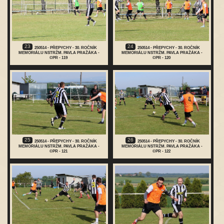
23
24
250514 - PŘEPYCHY - 30. ROČNÍK
250514 - PŘEPYCHY - 30. ROČNÍK
MEMORIÁLU NSTRŽM. PAVLA PRAŽÁKA -
MEMORIÁLU NSTRŽM. PAVLA PRAŽÁKA -
©PR - 119
©PR - 120
25
26
250514 - PŘEPYCHY - 30. ROČNÍK
250514 - PŘEPYCHY - 30. ROČNÍK
MEMORIÁLU NSTRŽM. PAVLA PRAŽÁKA -
MEMORIÁLU NSTRŽM. PAVLA PRAŽÁKA -
©PR - 121
©PR - 122