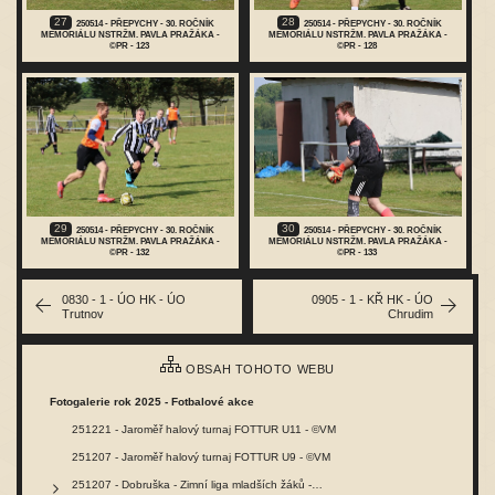
27
28
250514 - PŘEPYCHY - 30. ROČNÍK
250514 - PŘEPYCHY - 30. ROČNÍK
MEMORIÁLU NSTRŽM. PAVLA PRAŽÁKA -
MEMORIÁLU NSTRŽM. PAVLA PRAŽÁKA -
©PR - 123
©PR - 128
29
30
250514 - PŘEPYCHY - 30. ROČNÍK
250514 - PŘEPYCHY - 30. ROČNÍK
MEMORIÁLU NSTRŽM. PAVLA PRAŽÁKA -
MEMORIÁLU NSTRŽM. PAVLA PRAŽÁKA -
©PR - 132
©PR - 133
0830 - 1 - ÚO HK - ÚO
0905 - 1 - KŘ HK - ÚO
Trutnov
Chrudim
OBSAH TOHOTO WEBU
Fotogalerie rok 2025 - Fotbalové akce
251221 - Jaroměř halový turnaj FOTTUR U11 - ©VM
251207 - Jaroměř halový turnaj FOTTUR U9 - ©VM
251207 - Dobruška - Zimní liga mladších žáků -…