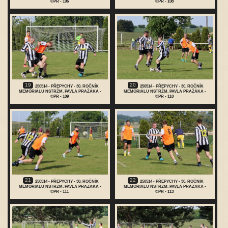
©PR - 106
©PR - 108
19
20
250514 - PŘEPYCHY - 30. ROČNÍK
250514 - PŘEPYCHY - 30. ROČNÍK
MEMORIÁLU NSTRŽM. PAVLA PRAŽÁKA -
MEMORIÁLU NSTRŽM. PAVLA PRAŽÁKA -
©PR - 109
©PR - 110
21
22
250514 - PŘEPYCHY - 30. ROČNÍK
250514 - PŘEPYCHY - 30. ROČNÍK
MEMORIÁLU NSTRŽM. PAVLA PRAŽÁKA -
MEMORIÁLU NSTRŽM. PAVLA PRAŽÁKA -
©PR - 111
©PR - 113