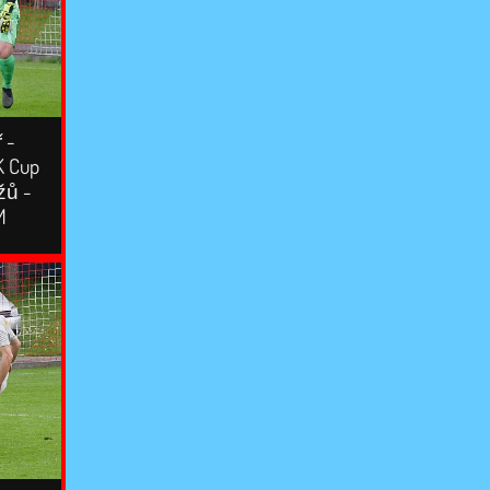
 -
K Cup
žů -
M