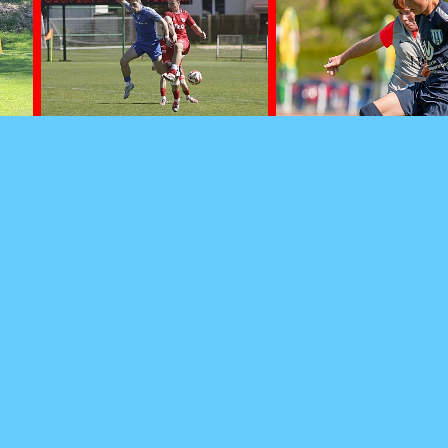
260503 - Dvůr Král
13
Pohůří - 5. liga KER
260503 - HK Slavia -Vlašim
OFS TU - SŽ U15 -
- 3. česká liga dorostu U19 -
sk. C - ©ZH