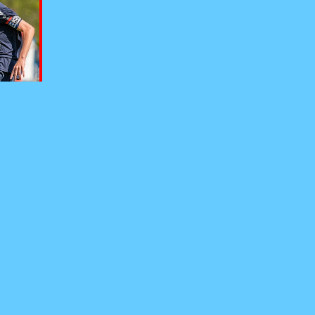
ové -
AMTECH
 ©RJ