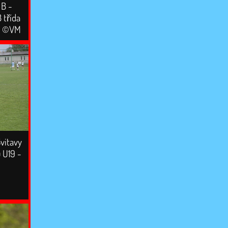
B -
 třída
 - ©VM
vitavy
u U19 -