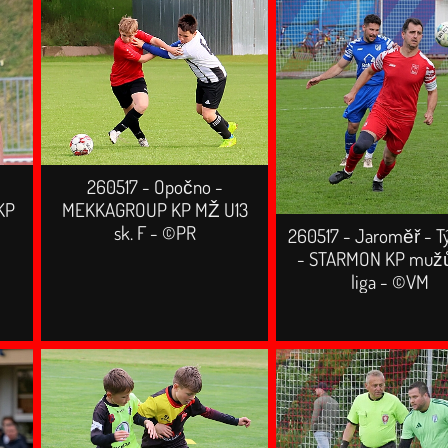
260517 - Opočno -
KP
MEKKAGROUP KP MŽ U13
sk. F - ©PR
260517 - Jaroměř - T
- STARMON KP mužů
liga - ©VM