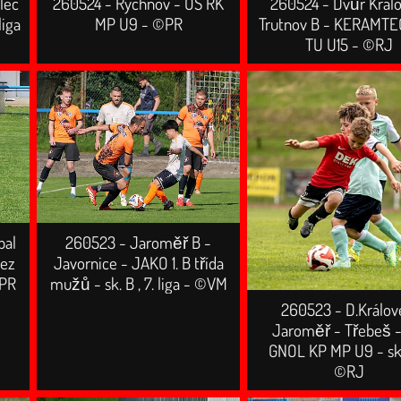
lec
260524 - Rychnov - OS RK
260524 - Dvůr Králo
liga
MP U9 - ©PR
Trutnov B - KERAMT
TU U15 - ©RJ
bal
260523 - Jaroměř B -
bez
Javornice - JAKO 1. B třída
©PR
mužů - sk. B , 7. liga - ©VM
260523 - D.Králov
Jaroměř - Třebeš 
GNOL KP MP U9 - sk
©RJ