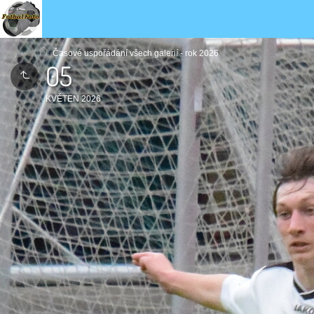
Časové uspořádání všech galerií - rok 2026
05
KVĚTEN 2026