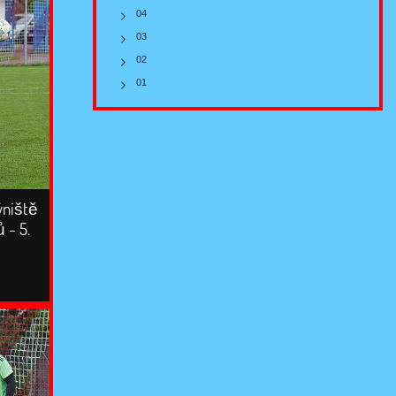
04
03
02
01
ýniště
 - 5.