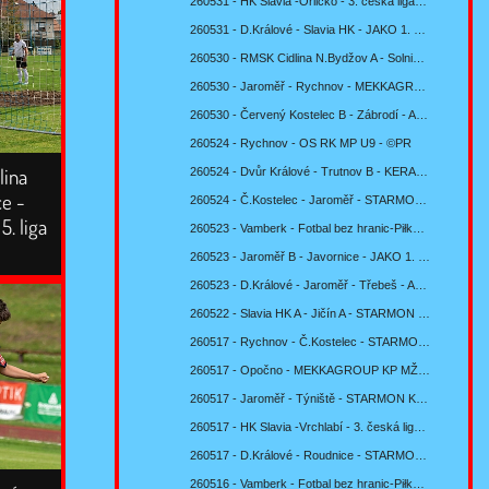
260531 - HK Slavia -Orlicko - 3. česká liga…
260531 - D.Králové - Slavia HK - JAKO 1. B třída…
260530 - RMSK Cidlina N.Bydžov A - Solnice -…
260530 - Jaroměř - Rychnov - MEKKAGROUP KP MŽ…
260530 - Červený Kostelec B - Zábrodí - AGRO CS…
260524 - Rychnov - OS RK MP U9 - ©PR
lina
260524 - Dvůr Králové - Trutnov B - KERAMTECH SŽ…
ce -
260524 - Č.Kostelec - Jaroměř - STARMON KP mužů…
. liga
260523 - Vamberk - Fotbal bez hranic-Piłka nożna…
260523 - Jaroměř B - Javornice - JAKO 1. B třída…
260523 - D.Králové - Jaroměř - Třebeš - AM GNOL…
260522 - Slavia HK A - Jičín A - STARMON KP mužů…
260517 - Rychnov - Č.Kostelec - STARMON KP mužů…
260517 - Opočno - MEKKAGROUP KP MŽ U13 sk. F -…
260517 - Jaroměř - Týniště - STARMON KP mužů -…
260517 - HK Slavia -Vrchlabí - 3. česká liga…
260517 - D.Králové - Roudnice - STARMON KP mužů…
260516 - Vamberk - Fotbal bez hranic-Piłka nożna…