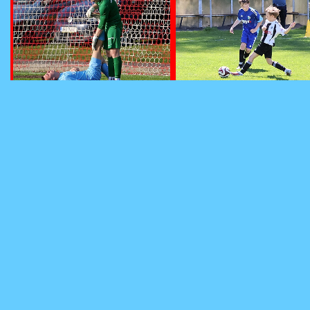
260503 - Hostinné -
MEKKAGROUP KP MŽ U
260503 - Jaroměř A -
sk. F - ©PR
Chlumec B - STARMON KP
mužů - 5. liga - ©VM