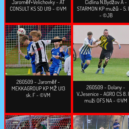
Jaroměř+Velichovky - AT
Cidlina N.Bydžov A -
CONSULT KS SD U19 - ©VM
STARMON KP mužů - 5. l
- ©JB
260509 - Jaroměř -
260509 - Dolany -
MEKKAGROUP KP MŽ U13
V.Jesenice - AGRO CS 8. l
sk. F - ©VM
muži OFS NA - ©VM