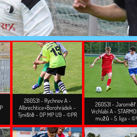
260531 - Rychnov A -
260531 - Jaroměř 
KP
Albrechtice+Borohrádek -
Vrchlabí A - STARM
Týniště - OP MP U9 - ©PR
mužů - 5. liga - 