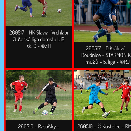
260517 - HK Slavia -Vrchlabí
- 3. česká liga dorostu U19 -
sk. C - ©ZH
260517 - D.Králové -
Roudnice - STARMON 
mužů - 5. liga - ©RJ
260510 - Rasošky -
260510 - Č.Kostelec - R