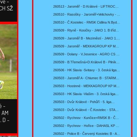
vé -
ECH SŽ
260513 - Jaroměř - D.Králové - LIFTROCK Cup…
260510 - Rasošky - Jaroměř+Velichovky - AT…
260510 - Č.Kostelec - RMSK Cidlina N.Bydžov A -…
260509 - Rtyně - Kosičky - JAKO 1. B třída mužů…
260509 - Jaroměř B - Meziměstí - JAKO 1. B třída…
260509 - Jaroměř - MEKKAGROUP KP MŽ U13 sk. F -…
260509 - Dolany - V.Jesenice - AGRO CS 8. liga…
260509 - B.Třemešná+D.Králové B - Pilníkov -…
260506 - HK Slavia -Svitavy - 3. česká liga…
260503 - Jaroměř A - Chlumec B - STARMON KP mužů…
260503 - Hostinné - MEKKAGROUP KP MŽ U13 sk. F -…
260503 - HK Slavia -Vlašim - 3. česká liga…
260503 - Dvůr Králové - Pohůří - 5. liga…
é -
260503 - Dvůr Králové - Č.Kostelec - STARMON KP…
- AM
. D -
260502 - Rychnov - Kunčice+RMSK B - ČD a VD KHK…
260502 - Rychnov - Hořice - DAHASL KP SŽ U15 -…
260502 - Police B - Červený Kostelec B - AGRO CS…