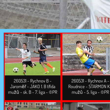
260531 - Rychnov B -
260531 - Rychnov A -
Jaroměř - JAKO 1. B třída
Roudnice - STARMON 
mužů - sk. B - 7. liga - ©PR
mužů - 5. liga - ©PR