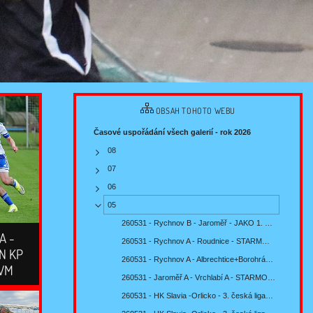
OBSAH TOHOTO WEBU
Časové uspořádání všech galerií - rok 2026
08
07
06
05
260531 - Rychnov B - Jaroměř - JAKO 1. B třída…
A -
260531 - Rychnov A - Roudnice - STARMON KP mužů…
ON KP
260531 - Rychnov A - Albrechtice+Borohrádek -…
©VM
260531 - Jaroměř A - Vrchlabí A - STARMON KP…
260531 - HK Slavia -Orlicko - 3. česká liga…