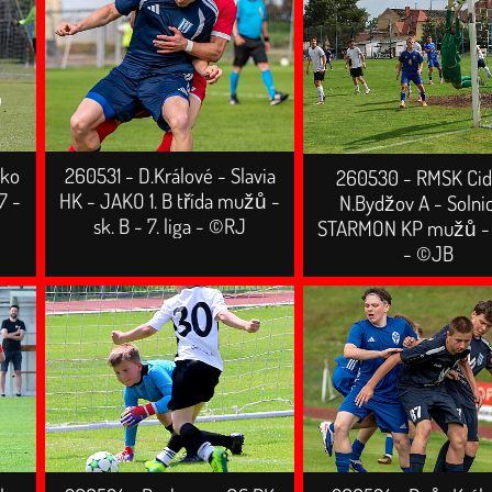
cko
260531 - D.Králové - Slavia
260530 - RMSK Cid
7 -
HK - JAKO 1. B třída mužů -
N.Bydžov A - Solni
sk. B - 7. liga - ©RJ
STARMON KP mužů - 5
- ©JB