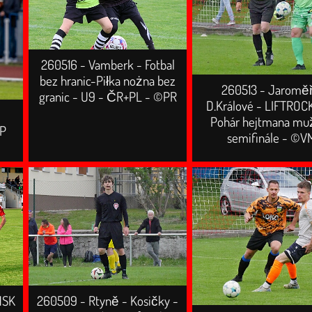
260516 - Vamberk - Fotbal
bez hranic-Piłka nożna bez
260513 - Jaroměř
granic - U9 - ČR+PL - ©PR
D.Králové - LIFTROC
Pohár hejtmana mu
KP
semifinále - ©V
MSK
260509 - Rtyně - Kosičky -