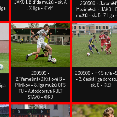
JAKO 1. B třída mužů - sk. A
260509 - Jaroměř 
iga
, 7. liga - ©VM
Meziměstí - JAKO 1. B
mužů - sk. B , 7. liga
260509 -
260506 - HK Slavia -S
B.Třemešná+D.Králové B -
- 3. česká liga dorost
Pilníkov - 8.liga mužů OFS
sk. C - ©ZH
iga
TU - Autodoprava KULT
STAVO - ©RJ