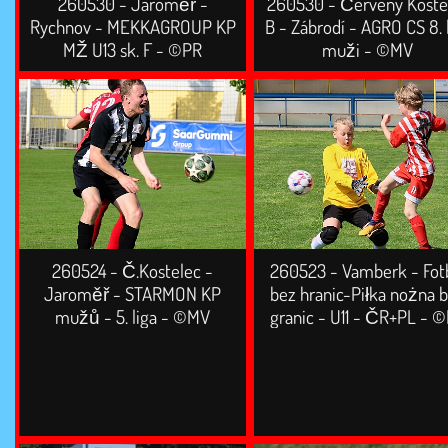
260530 - Jaroměř -
260530 - Červený Koste
Rychnov - MEKKAGROUP KP
B - Zábrodí - AGRO CS 8. 
MŽ U13 sk. F - ©PR
muži - ©MV
260524 - Č.Kostelec -
260523 - Vamberk - Fot
Jaroměř - STARMON KP
bez hranic-Piłka nożna 
mužů - 5. liga - ©MV
granic - U11 - ČR+PL - 