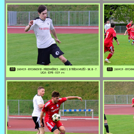
10
11
260419 - RYCHNOV B - PŘEDMĚŘICE - JAKO 1. B TŘÍDA MUŽŮ - SK. B - 7.
260419 - RYCHNOV
LIGA - ©PR - 019
IPR