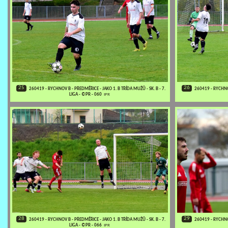
25
26
260419 - RYCHNOV B - PŘEDMĚŘICE - JAKO 1. B TŘÍDA MUŽŮ - SK. B - 7.
260419 - RYCHNOV
LIGA - ©PR - 060
IPR
28
29
260419 - RYCHNOV B - PŘEDMĚŘICE - JAKO 1. B TŘÍDA MUŽŮ - SK. B - 7.
260419 - RYCHNOV
LIGA - ©PR - 066
IPR