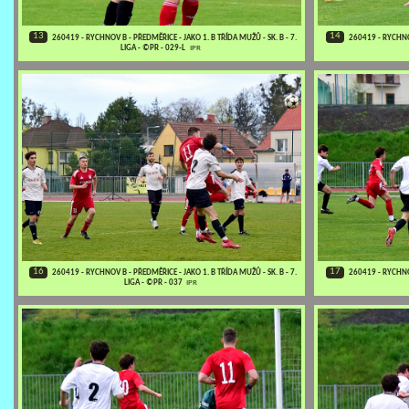
13
14
260419 - RYCHNOV B - PŘEDMĚŘICE - JAKO 1. B TŘÍDA MUŽŮ - SK. B - 7.
260419 - RYCHNOV
LIGA - ©PR - 029-L
IPR
16
17
260419 - RYCHNOV B - PŘEDMĚŘICE - JAKO 1. B TŘÍDA MUŽŮ - SK. B - 7.
260419 - RYCHNOV
LIGA - ©PR - 037
IPR