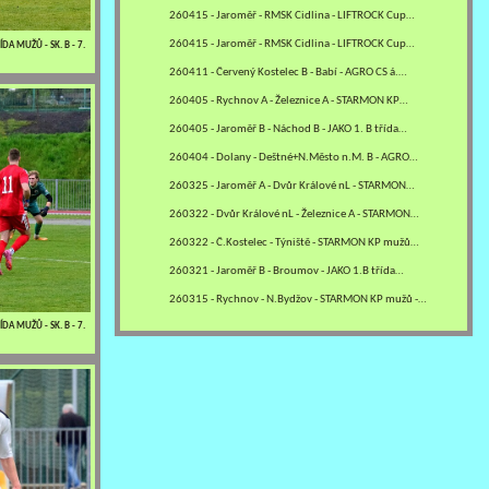
260415 - Jaroměř - RMSK Cidlina - LIFTROCK Cup…
260415 - Jaroměř - RMSK Cidlina - LIFTROCK Cup…
DA MUŽŮ - SK. B - 7.
260411 - Červený Kostelec B - Babí - AGRO CS á.…
260405 - Rychnov A - Železnice A - STARMON KP…
260405 - Jaroměř B - Náchod B - JAKO 1. B třída…
260404 - Dolany - Deštné+N.Město n.M. B - AGRO…
260325 - Jaroměř A - Dvůr Králové nL - STARMON…
260322 - Dvůr Králové nL - Železnice A - STARMON…
260322 - Č.Kostelec - Týniště - STARMON KP mužů…
260321 - Jaroměř B - Broumov - JAKO 1.B třída…
260315 - Rychnov - N.Bydžov - STARMON KP mužů -…
DA MUŽŮ - SK. B - 7.