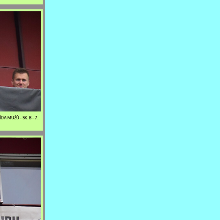
DA MUŽŮ - SK. B - 7.