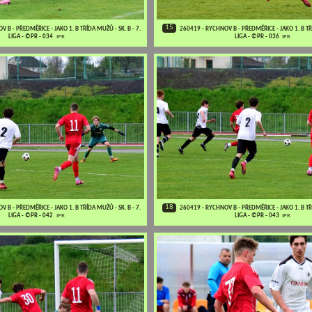
15
 B - PŘEDMĚŘICE - JAKO 1. B TŘÍDA MUŽŮ - SK. B - 7.
260419 - RYCHNOV B - PŘEDMĚŘICE - JAKO 1. B TŘÍ
LIGA - ©PR - 034
IPR
LIGA - ©PR - 036
IPR
18
 B - PŘEDMĚŘICE - JAKO 1. B TŘÍDA MUŽŮ - SK. B - 7.
260419 - RYCHNOV B - PŘEDMĚŘICE - JAKO 1. B TŘÍ
LIGA - ©PR - 042
IPR
LIGA - ©PR - 043
IPR