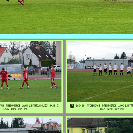
3
B - PŘEDMĚŘICE - JAKO 1. B TŘÍDA MUŽŮ - SK. B - 7.
260419 - RYCHNOV B - PŘEDMĚŘICE - JAKO 1. B TŘÍD
LIGA - ©PR - 004
IPR
LIGA - ©PR - 007
IPR