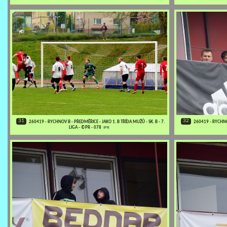
31
32
260419 - RYCHNOV B - PŘEDMĚŘICE - JAKO 1. B TŘÍDA MUŽŮ - SK. B - 7.
260419 - RYCHNOV
LIGA - ©PR - 078
IPR