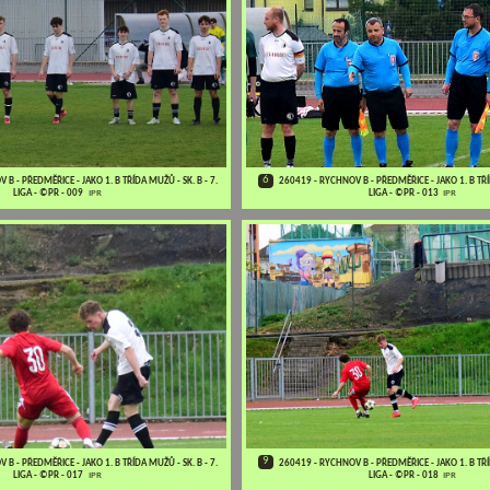
6
B - PŘEDMĚŘICE - JAKO 1. B TŘÍDA MUŽŮ - SK. B - 7.
260419 - RYCHNOV B - PŘEDMĚŘICE - JAKO 1. B TŘÍD
LIGA - ©PR - 009
IPR
LIGA - ©PR - 013
IPR
9
B - PŘEDMĚŘICE - JAKO 1. B TŘÍDA MUŽŮ - SK. B - 7.
260419 - RYCHNOV B - PŘEDMĚŘICE - JAKO 1. B TŘÍD
LIGA - ©PR - 017
IPR
LIGA - ©PR - 018
IPR