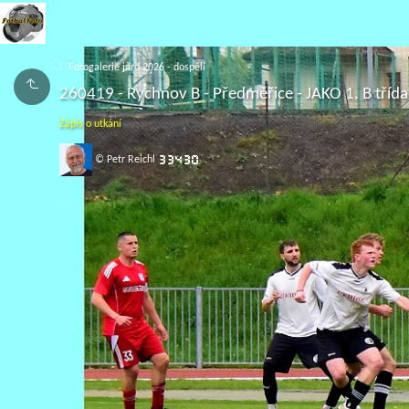
Fotogalerie jaro 2026 - dospělí
260419 - Rychnov B - Předměřice - JAKO 1. B třída 
Zápis o utkání
© Petr Reichl