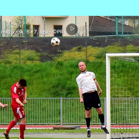
mužů - sk. B - 7. liga - ©PR