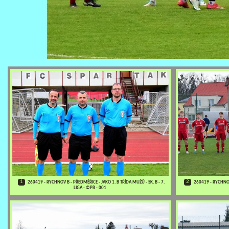
1
2
260419 - RYCHNOV B - PŘEDMĚŘICE - JAKO 1. B TŘÍDA MUŽŮ - SK. B - 7.
260419 - RYCHNOV 
LIGA - ©PR - 001