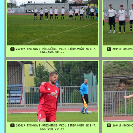
4
5
260419 - RYCHNOV B - PŘEDMĚŘICE - JAKO 1. B TŘÍDA MUŽŮ - SK. B - 7.
260419 - RYCHNOV 
LIGA - ©PR - 008
IPR
7
8
260419 - RYCHNOV B - PŘEDMĚŘICE - JAKO 1. B TŘÍDA MUŽŮ - SK. B - 7.
260419 - RYCHNOV 
LIGA - ©PR - 014
IPR