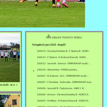
OBSAH TOHOTO WEBU
Fotogalerie jaro 2026 - dospělí
260613 - Červený Kostelec B - Č.Skalice B - AGRO…
260613 - Č.Skalice - H.Králové Slavia B - AGRO…
260612 - Jaroměř - Solnice - STARMON KP mužů -…
260610 - Albrechtice - FINÁLE poháru…
260607 - D.Králové - Jičín - STARMON KP mužů -…
260607 - Č.Kostelec - Dobruška - STARMON KP mužů…
A MUŽŮ - SK. B - 7.
260606 - Jaroměř B - Častolovice - JAKO 1. B…
260606 - Hronov - Červený Kostelec B - AGRO CS…
260603 - N.Město - H.Králové Slavia B - AGRO CS…