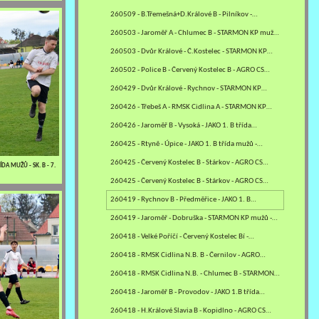
260509 - B.Třemešná+D.Králové B - Pilníkov -…
260503 - Jaroměř A - Chlumec B - STARMON KP mužů…
260503 - Dvůr Králové - Č.Kostelec - STARMON KP…
260502 - Police B - Červený Kostelec B - AGRO CS…
260429 - Dvůr Králové - Rychnov - STARMON KP…
260426 - Třebeš A - RMSK Cidlina A - STARMON KP…
260426 - Jaroměř B - Vysoká - JAKO 1. B třída…
260425 - Rtyně - Úpice - JAKO 1. B třída mužů -…
260425 - Červený Kostelec B - Stárkov - AGRO CS…
DA MUŽŮ - SK. B - 7.
260425 - Červený Kostelec B - Stárkov - AGRO CS…
260419 - Rychnov B - Předměřice - JAKO 1. B…
260419 - Jaroměř - Dobruška - STARMON KP mužů -…
260418 - Velké Poříčí - Červený Kostelec Bí -…
260418 - RMSK Cidlina N.B. B - Černilov - AGRO…
260418 - RMSK Cidlina N.B. - Chlumec B - STARMON…
260418 - Jaroměř B - Provodov - JAKO 1.B třída…
260418 - H.Králové Slavia B - Kopidlno - AGRO CS…