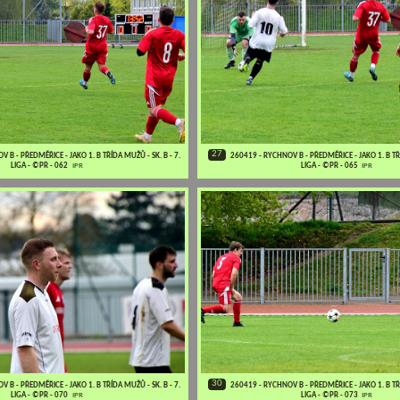
27
 B - PŘEDMĚŘICE - JAKO 1. B TŘÍDA MUŽŮ - SK. B - 7.
260419 - RYCHNOV B - PŘEDMĚŘICE - JAKO 1. B TŘÍ
LIGA - ©PR - 062
IPR
LIGA - ©PR - 065
IPR
30
 B - PŘEDMĚŘICE - JAKO 1. B TŘÍDA MUŽŮ - SK. B - 7.
260419 - RYCHNOV B - PŘEDMĚŘICE - JAKO 1. B TŘÍ
LIGA - ©PR - 070
IPR
LIGA - ©PR - 073
IPR