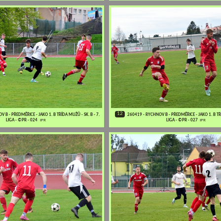
12
 B - PŘEDMĚŘICE - JAKO 1. B TŘÍDA MUŽŮ - SK. B - 7.
260419 - RYCHNOV B - PŘEDMĚŘICE - JAKO 1. B TŘÍ
LIGA - ©PR - 024
IPR
LIGA - ©PR - 027
IPR