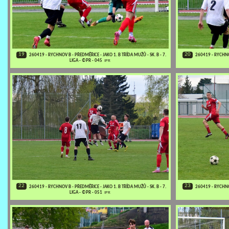
19
20
260419 - RYCHNOV B - PŘEDMĚŘICE - JAKO 1. B TŘÍDA MUŽŮ - SK. B - 7.
260419 - RYCHNOV
LIGA - ©PR - 045
IPR
22
23
260419 - RYCHNOV B - PŘEDMĚŘICE - JAKO 1. B TŘÍDA MUŽŮ - SK. B - 7.
260419 - RYCHNOV
LIGA - ©PR - 051
IPR