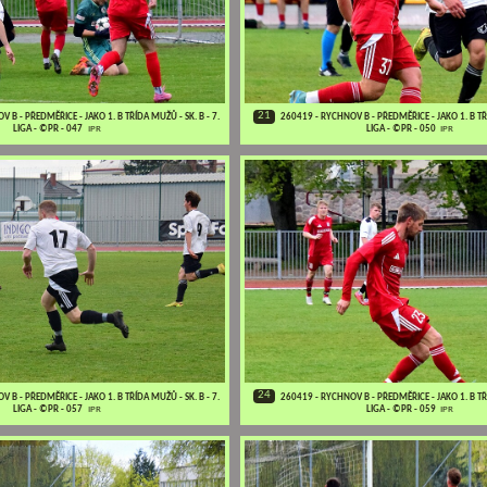
21
 B - PŘEDMĚŘICE - JAKO 1. B TŘÍDA MUŽŮ - SK. B - 7.
260419 - RYCHNOV B - PŘEDMĚŘICE - JAKO 1. B TŘÍ
LIGA - ©PR - 047
IPR
LIGA - ©PR - 050
IPR
24
 B - PŘEDMĚŘICE - JAKO 1. B TŘÍDA MUŽŮ - SK. B - 7.
260419 - RYCHNOV B - PŘEDMĚŘICE - JAKO 1. B TŘÍ
LIGA - ©PR - 057
IPR
LIGA - ©PR - 059
IPR