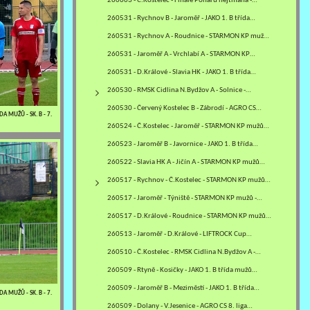
260603 - Č.Kostelec - Finále Poháru hejtmana -…
260531 - Rychnov B - Jaroměř - JAKO 1. B třída…
260531 - Rychnov A - Roudnice - STARMON KP mužů…
260531 - Jaroměř A - Vrchlabí A - STARMON KP…
260531 - D.Králové - Slavia HK - JAKO 1. B třída…
260530 - RMSK Cidlina N.Bydžov A - Solnice -…
260530 - Červený Kostelec B - Zábrodí - AGRO CS…
A MUŽŮ - SK. B - 7.
260524 - Č.Kostelec - Jaroměř - STARMON KP mužů…
260523 - Jaroměř B - Javornice - JAKO 1. B třída…
260522 - Slavia HK A - Jičín A - STARMON KP mužů…
260517 - Rychnov - Č.Kostelec - STARMON KP mužů…
260517 - Jaroměř - Týniště - STARMON KP mužů -…
260517 - D.Králové - Roudnice - STARMON KP mužů…
260513 - Jaroměř - D.Králové - LIFTROCK Cup…
260510 - Č.Kostelec - RMSK Cidlina N.Bydžov A -…
260509 - Rtyně - Kosičky - JAKO 1. B třída mužů…
260509 - Jaroměř B - Meziměstí - JAKO 1. B třída…
A MUŽŮ - SK. B - 7.
260509 - Dolany - V.Jesenice - AGRO CS 8. liga…