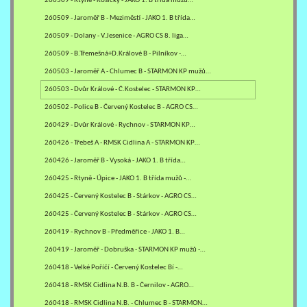
260509 - Rtyně - Kosičky - JAKO 1. B třída mužů…
260509 - Jaroměř B - Meziměstí - JAKO 1. B třída…
260509 - Dolany - V.Jesenice - AGRO CS 8. liga…
260509 - B.Třemešná+D.Králové B - Pilníkov -…
260503 - Jaroměř A - Chlumec B - STARMON KP mužů…
260503 - Dvůr Králové - Č.Kostelec - STARMON KP…
260502 - Police B - Červený Kostelec B - AGRO CS…
260429 - Dvůr Králové - Rychnov - STARMON KP…
260426 - Třebeš A - RMSK Cidlina A - STARMON KP…
260426 - Jaroměř B - Vysoká - JAKO 1. B třída…
260425 - Rtyně - Úpice - JAKO 1. B třída mužů -…
260425 - Červený Kostelec B - Stárkov - AGRO CS…
260425 - Červený Kostelec B - Stárkov - AGRO CS…
260419 - Rychnov B - Předměřice - JAKO 1. B…
260419 - Jaroměř - Dobruška - STARMON KP mužů -…
260418 - Velké Poříčí - Červený Kostelec Bí -…
260418 - RMSK Cidlina N.B. B - Černilov - AGRO…
260418 - RMSK Cidlina N.B. - Chlumec B - STARMON…