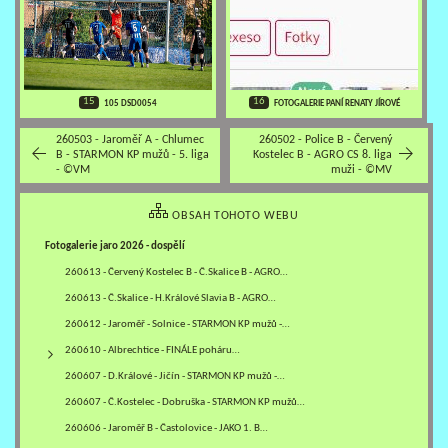
16
15
FOTOGALERIE PANÍ RENATY JÍROVÉ
105 DSD0054
260503 - Jaroměř A - Chlumec
260502 - Police B - Červený
B - STARMON KP mužů - 5. liga
Kostelec B - AGRO CS 8. liga
- ©VM
muži - ©MV
OBSAH TOHOTO WEBU
Fotogalerie jaro 2026 - dospělí
260613 - Červený Kostelec B - Č.Skalice B - AGRO…
260613 - Č.Skalice - H.Králové Slavia B - AGRO…
260612 - Jaroměř - Solnice - STARMON KP mužů -…
260610 - Albrechtice - FINÁLE poháru…
260607 - D.Králové - Jičín - STARMON KP mužů -…
260607 - Č.Kostelec - Dobruška - STARMON KP mužů…
260606 - Jaroměř B - Častolovice - JAKO 1. B…