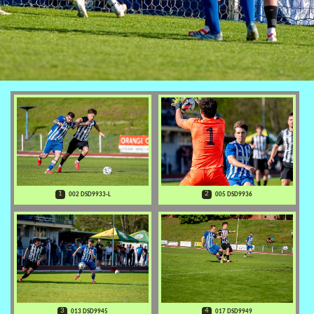
1
2
002 DSD9933-L
005 DSD9936
3
4
013 DSD9945
017 DSD9949