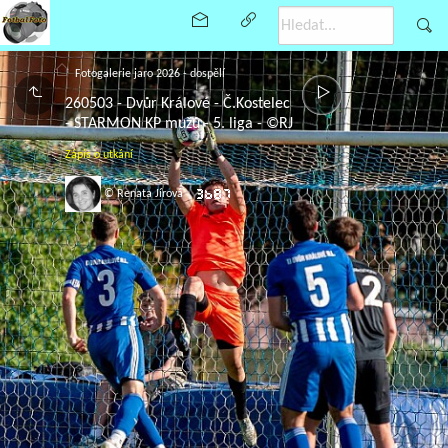
Fotogalerie jaro 2026 - dospělí
260503 - Dvůr Králové - Č.Kostelec
- STARMON KP mužů - 5. liga - ©RJ
Zápis o utkání
© Renata Jírová