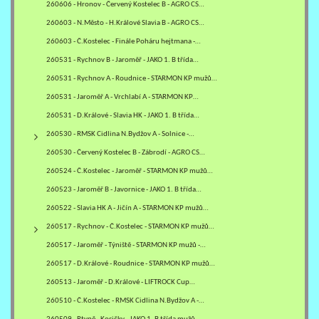
260606 - Hronov - Červený Kostelec B - AGRO CS…
260603 - N.Město - H.Králové Slavia B - AGRO CS…
260603 - Č.Kostelec - Finále Poháru hejtmana -…
260531 - Rychnov B - Jaroměř - JAKO 1. B třída…
260531 - Rychnov A - Roudnice - STARMON KP mužů…
260531 - Jaroměř A - Vrchlabí A - STARMON KP…
260531 - D.Králové - Slavia HK - JAKO 1. B třída…
260530 - RMSK Cidlina N.Bydžov A - Solnice -…
260530 - Červený Kostelec B - Zábrodí - AGRO CS…
260524 - Č.Kostelec - Jaroměř - STARMON KP mužů…
260523 - Jaroměř B - Javornice - JAKO 1. B třída…
260522 - Slavia HK A - Jičín A - STARMON KP mužů…
260517 - Rychnov - Č.Kostelec - STARMON KP mužů…
260517 - Jaroměř - Týniště - STARMON KP mužů -…
260517 - D.Králové - Roudnice - STARMON KP mužů…
260513 - Jaroměř - D.Králové - LIFTROCK Cup…
260510 - Č.Kostelec - RMSK Cidlina N.Bydžov A -…