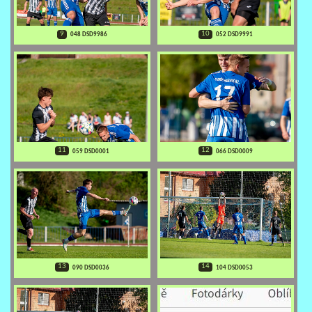
9
10
048 DSD9986
052 DSD9991
11
12
059 DSD0001
066 DSD0009
13
14
090 DSD0036
104 DSD0053