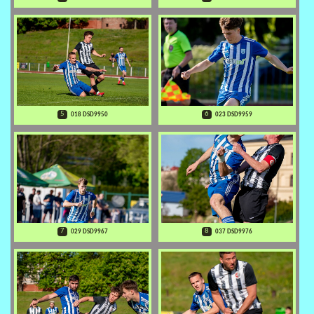
5
6
018 DSD9950
023 DSD9959
7
8
029 DSD9967
037 DSD9976