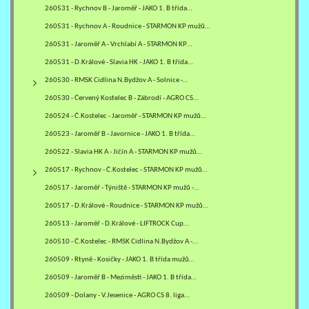
- Stárkov - AGRO CS 8. liga
- JAKO 1. B třída mužů - sk. B - 7.
muži - ©VM
liga - ©PR
OBSAH TOHOTO WEBU
Fotogalerie jaro 2026 - dospělí
260613 - Červený Kostelec B - Č.Skalice B - AGRO…
260613 - Č.Skalice - H.Králové Slavia B - AGRO…
260612 - Jaroměř - Solnice - STARMON KP mužů -…
260610 - Albrechtice - FINÁLE poháru…
260607 - D.Králové - Jičín - STARMON KP mužů -…
260607 - Č.Kostelec - Dobruška - STARMON KP mužů…
260606 - Jaroměř B - Častolovice - JAKO 1. B…
260606 - Hronov - Červený Kostelec B - AGRO CS…
260603 - N.Město - H.Králové Slavia B - AGRO CS…
260603 - Č.Kostelec - Finále Poháru hejtmana -…
260531 - Rychnov B - Jaroměř - JAKO 1. B třída…
260531 - Rychnov A - Roudnice - STARMON KP mužů…
260531 - Jaroměř A - Vrchlabí A - STARMON KP…