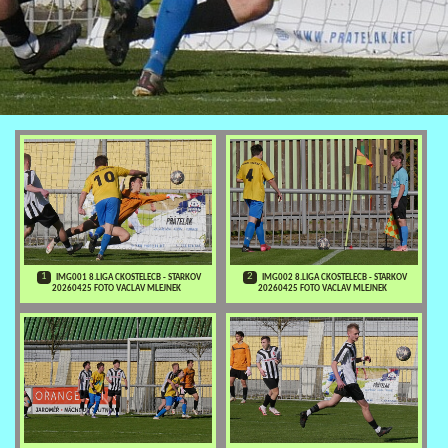
1
2
IMG001 8.LIGA CKOSTELECB - STARKOV
IMG002 8.LIGA CKOSTELECB - STARKOV
20260425 FOTO VACLAV MLEJNEK
20260425 FOTO VACLAV MLEJNEK