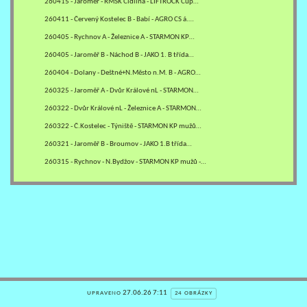
260415 - Jaroměř - RMSK Cidlina - LIFTROCK Cup…
260411 - Červený Kostelec B - Babí - AGRO CS á.…
260405 - Rychnov A - Železnice A - STARMON KP…
260405 - Jaroměř B - Náchod B - JAKO 1. B třída…
260404 - Dolany - Deštné+N.Město n.M. B - AGRO…
260325 - Jaroměř A - Dvůr Králové nL - STARMON…
260322 - Dvůr Králové nL - Železnice A - STARMON…
260322 - Č.Kostelec - Týniště - STARMON KP mužů…
260321 - Jaroměř B - Broumov - JAKO 1.B třída…
260315 - Rychnov - N.Bydžov - STARMON KP mužů -…
27.06.26 7:11
UPRAVENO
24 OBRÁZKY