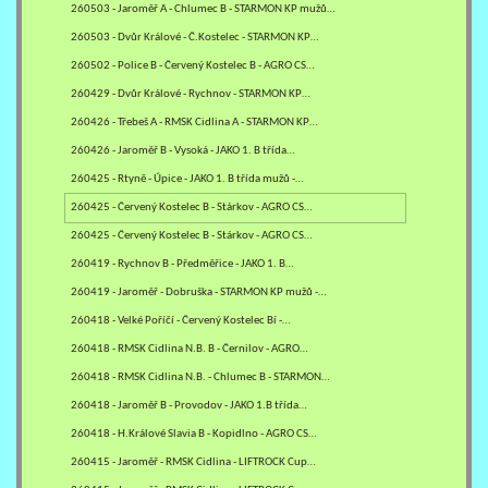
260503 - Jaroměř A - Chlumec B - STARMON KP mužů…
260503 - Dvůr Králové - Č.Kostelec - STARMON KP…
260502 - Police B - Červený Kostelec B - AGRO CS…
260429 - Dvůr Králové - Rychnov - STARMON KP…
260426 - Třebeš A - RMSK Cidlina A - STARMON KP…
260426 - Jaroměř B - Vysoká - JAKO 1. B třída…
260425 - Rtyně - Úpice - JAKO 1. B třída mužů -…
260425 - Červený Kostelec B - Stárkov - AGRO CS…
260425 - Červený Kostelec B - Stárkov - AGRO CS…
260419 - Rychnov B - Předměřice - JAKO 1. B…
260419 - Jaroměř - Dobruška - STARMON KP mužů -…
260418 - Velké Poříčí - Červený Kostelec Bí -…
260418 - RMSK Cidlina N.B. B - Černilov - AGRO…
260418 - RMSK Cidlina N.B. - Chlumec B - STARMON…
260418 - Jaroměř B - Provodov - JAKO 1.B třída…
260418 - H.Králové Slavia B - Kopidlno - AGRO CS…
260415 - Jaroměř - RMSK Cidlina - LIFTROCK Cup…