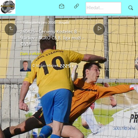
Fotogalerie jaro 2026 - dospělí
260425 - Červený Kostelec B -
Stárkov - AGRO CS 8. liga muži -
©VM
Zápis o utkání
© Václav Mlejnek