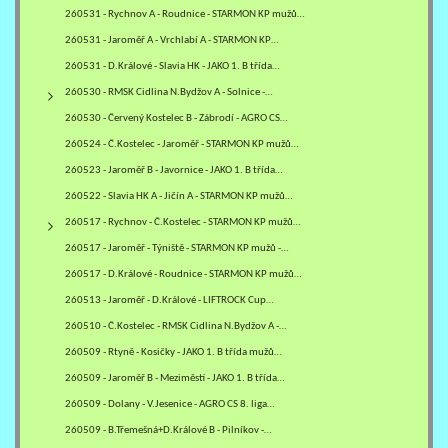
260531 - Rychnov A - Roudnice - STARMON KP mužů…
260531 - Jaroměř A - Vrchlabí A - STARMON KP…
260531 - D.Králové - Slavia HK - JAKO 1. B třída…
260530 - RMSK Cidlina N.Bydžov A - Solnice -…
260530 - Červený Kostelec B - Zábrodí - AGRO CS…
260524 - Č.Kostelec - Jaroměř - STARMON KP mužů…
260523 - Jaroměř B - Javornice - JAKO 1. B třída…
260522 - Slavia HK A - Jičín A - STARMON KP mužů…
260517 - Rychnov - Č.Kostelec - STARMON KP mužů…
260517 - Jaroměř - Týniště - STARMON KP mužů -…
260517 - D.Králové - Roudnice - STARMON KP mužů…
260513 - Jaroměř - D.Králové - LIFTROCK Cup…
260510 - Č.Kostelec - RMSK Cidlina N.Bydžov A -…
260509 - Rtyně - Kosičky - JAKO 1. B třída mužů…
260509 - Jaroměř B - Meziměstí - JAKO 1. B třída…
260509 - Dolany - V.Jesenice - AGRO CS 8. liga…
260509 - B.Třemešná+D.Králové B - Pilníkov -…