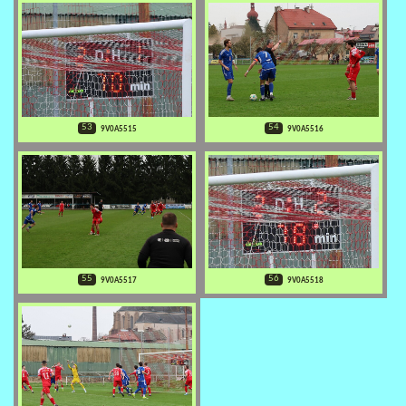
53
54
9V0A5515
9V0A5516
55
56
9V0A5517
9V0A5518