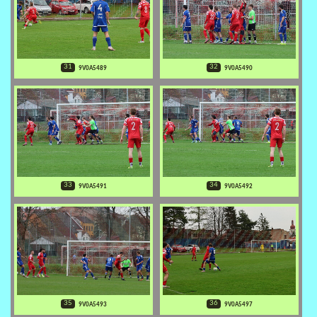
31
32
9V0A5489
9V0A5490
33
34
9V0A5491
9V0A5492
35
36
9V0A5493
9V0A5497