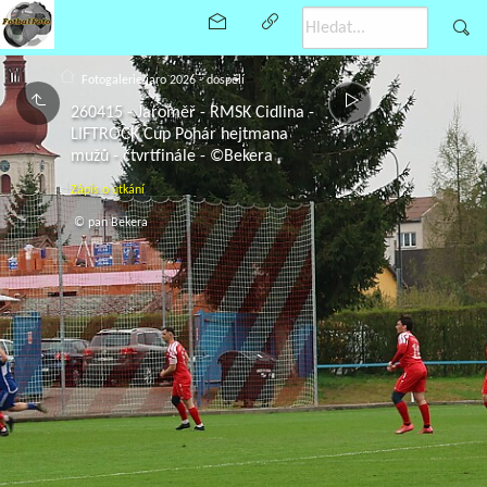
Fotogalerie jaro 2026 - dospělí
260415 - Jaroměř - RMSK Cidlina -
LIFTROCK Cup Pohár hejtmana
mužů - čtvrtfinále - ©Bekera
Zápis o utkání
© pan Bekera