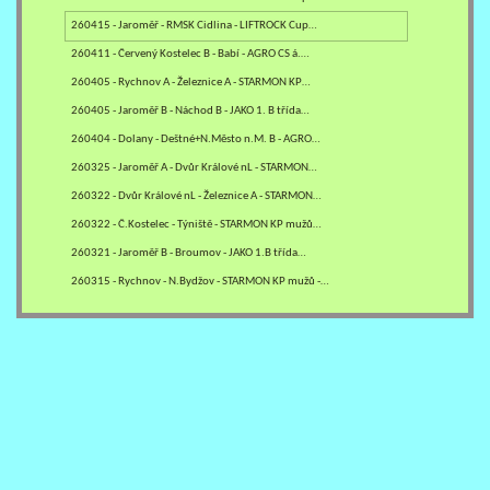
260415 - Jaroměř - RMSK Cidlina - LIFTROCK Cup…
260411 - Červený Kostelec B - Babí - AGRO CS á.…
260405 - Rychnov A - Železnice A - STARMON KP…
260405 - Jaroměř B - Náchod B - JAKO 1. B třída…
260404 - Dolany - Deštné+N.Město n.M. B - AGRO…
260325 - Jaroměř A - Dvůr Králové nL - STARMON…
260322 - Dvůr Králové nL - Železnice A - STARMON…
260322 - Č.Kostelec - Týniště - STARMON KP mužů…
260321 - Jaroměř B - Broumov - JAKO 1.B třída…
260315 - Rychnov - N.Bydžov - STARMON KP mužů -…