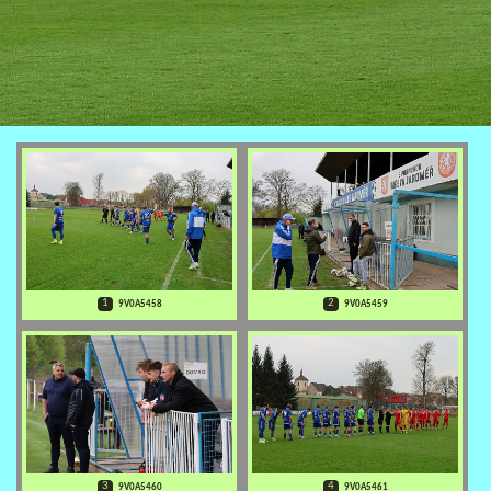
1
2
9V0A5458
9V0A5459
3
4
9V0A5460
9V0A5461