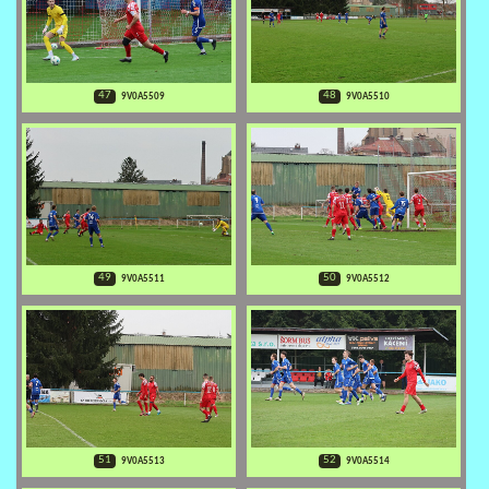
47
48
9V0A5509
9V0A5510
49
50
9V0A5511
9V0A5512
51
52
9V0A5513
9V0A5514