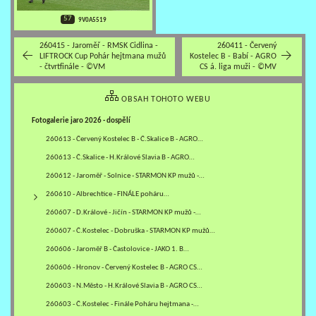
57
9V0A5519
260415 - Jaroměř - RMSK Cidlina -
260411 - Červený
LIFTROCK Cup Pohár hejtmana mužů
Kostelec B - Babí - AGRO
- čtvrtfinále - ©VM
CS á. liga muži - ©MV
OBSAH TOHOTO WEBU
Fotogalerie jaro 2026 - dospělí
260613 - Červený Kostelec B - Č.Skalice B - AGRO…
260613 - Č.Skalice - H.Králové Slavia B - AGRO…
260612 - Jaroměř - Solnice - STARMON KP mužů -…
260610 - Albrechtice - FINÁLE poháru…
260607 - D.Králové - Jičín - STARMON KP mužů -…
260607 - Č.Kostelec - Dobruška - STARMON KP mužů…
260606 - Jaroměř B - Častolovice - JAKO 1. B…
260606 - Hronov - Červený Kostelec B - AGRO CS…
260603 - N.Město - H.Králové Slavia B - AGRO CS…
260603 - Č.Kostelec - Finále Poháru hejtmana -…