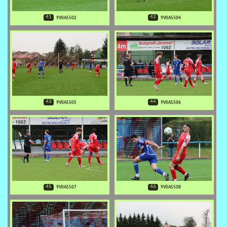
41
42
9V0A5502
9V0A5504
43
44
9V0A5505
9V0A5506
45
46
9V0A5507
9V0A5508