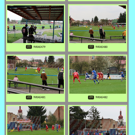
21
22
9V0A5479
9V0A5480
23
24
9V0A5481
9V0A5482