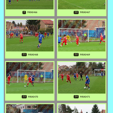
9
10
9V0A5466
9V0A5467
11
12
9V0A5468
9V0A5469
13
14
9V0A5470
9V0A5471