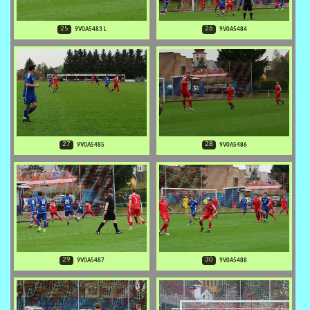
25
26
9V0A5483 L
9V0A5484
27
28
9V0A5485
9V0A5486
29
30
9V0A5487
9V0A5488