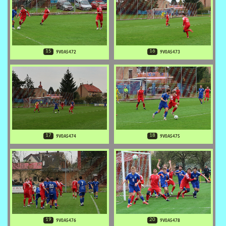
15
16
9V0A5472
9V0A5473
17
18
9V0A5474
9V0A5475
19
20
9V0A5476
9V0A5478