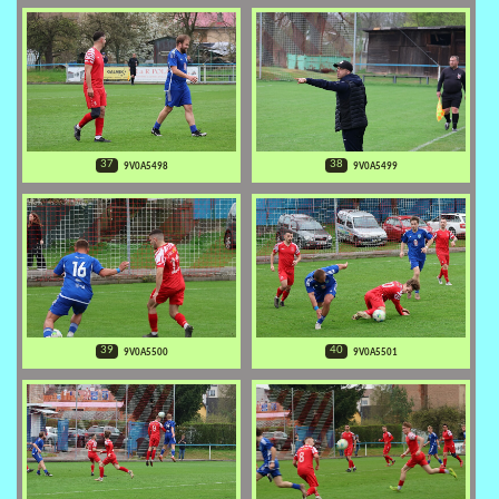
37
38
9V0A5498
9V0A5499
39
40
9V0A5500
9V0A5501