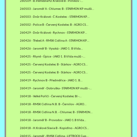
260509 - B.Třemešná+D.Králové B - Pilníkov -…
260503 - Jaroměř A - Chlumec B - STARMON KP mužů…
260503 - Dvůr Králové - Č.Kostelec - STARMON KP…
260502 - Police B - Červený Kostelec B - AGRO CS…
260429 - Dvůr Králové - Rychnov - STARMON KP…
260426 - Třebeš A - RMSK Cidlina A - STARMON KP…
260426 - Jaroměř B - Vysoká - JAKO 1. B třída…
260425 - Rtyně - Úpice - JAKO 1. B třída mužů -…
260425 - Červený Kostelec B - Stárkov - AGRO CS…
260425 - Červený Kostelec B - Stárkov - AGRO CS…
260419 - Rychnov B - Předměřice - JAKO 1. B…
260419 - Jaroměř - Dobruška - STARMON KP mužů -…
260418 - Velké Poříčí - Červený Kostelec Bí -…
260418 - RMSK Cidlina N.B. B - Černilov - AGRO…
260418 - RMSK Cidlina N.B. - Chlumec B - STARMON…
260418 - Jaroměř B - Provodov - JAKO 1.B třída…
260418 - H.Králové Slavia B - Kopidlno - AGRO CS…
260415 - Jaroměř - RMSK Cidlina - LIFTROCK Cup…