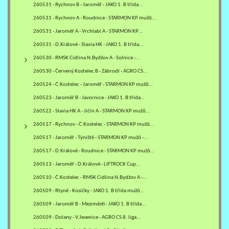
260531 - Rychnov B - Jaroměř - JAKO 1. B třída…
260531 - Rychnov A - Roudnice - STARMON KP mužů…
260531 - Jaroměř A - Vrchlabí A - STARMON KP…
260531 - D.Králové - Slavia HK - JAKO 1. B třída…
260530 - RMSK Cidlina N.Bydžov A - Solnice -…
260530 - Červený Kostelec B - Zábrodí - AGRO CS…
260524 - Č.Kostelec - Jaroměř - STARMON KP mužů…
260523 - Jaroměř B - Javornice - JAKO 1. B třída…
260522 - Slavia HK A - Jičín A - STARMON KP mužů…
260517 - Rychnov - Č.Kostelec - STARMON KP mužů…
260517 - Jaroměř - Týniště - STARMON KP mužů -…
260517 - D.Králové - Roudnice - STARMON KP mužů…
260513 - Jaroměř - D.Králové - LIFTROCK Cup…
260510 - Č.Kostelec - RMSK Cidlina N.Bydžov A -…
260509 - Rtyně - Kosičky - JAKO 1. B třída mužů…
260509 - Jaroměř B - Meziměstí - JAKO 1. B třída…
260509 - Dolany - V.Jesenice - AGRO CS 8. liga…