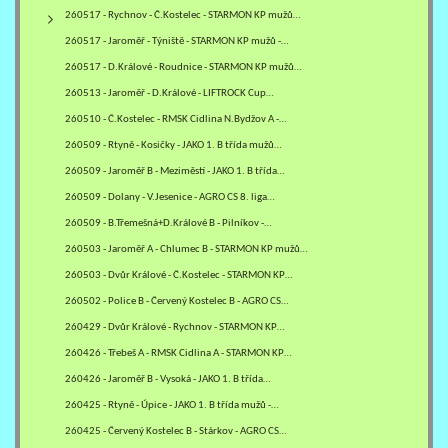
260517 - Rychnov - Č.Kostelec - STARMON KP mužů…
260517 - Jaroměř - Týniště - STARMON KP mužů -…
260517 - D.Králové - Roudnice - STARMON KP mužů…
260513 - Jaroměř - D.Králové - LIFTROCK Cup…
260510 - Č.Kostelec - RMSK Cidlina N.Bydžov A -…
260509 - Rtyně - Kosičky - JAKO 1. B třída mužů…
260509 - Jaroměř B - Meziměstí - JAKO 1. B třída…
260509 - Dolany - V.Jesenice - AGRO CS 8. liga…
260509 - B.Třemešná+D.Králové B - Pilníkov -…
260503 - Jaroměř A - Chlumec B - STARMON KP mužů…
260503 - Dvůr Králové - Č.Kostelec - STARMON KP…
260502 - Police B - Červený Kostelec B - AGRO CS…
260429 - Dvůr Králové - Rychnov - STARMON KP…
260426 - Třebeš A - RMSK Cidlina A - STARMON KP…
260426 - Jaroměř B - Vysoká - JAKO 1. B třída…
260425 - Rtyně - Úpice - JAKO 1. B třída mužů -…
260425 - Červený Kostelec B - Stárkov - AGRO CS…