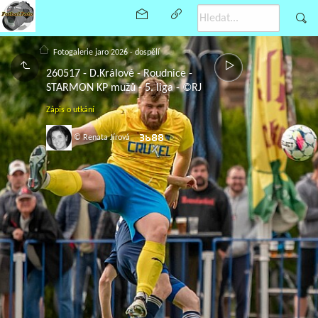
Fotogalerie jaro 2026 - dospělí
260517 - D.Králové - Roudnice -
STARMON KP mužů - 5. liga - ©RJ
Zápis o utkání
© Renata Jírová