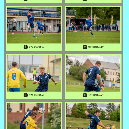
5
6
070 DSD0613
074 DSD0619
7
8
121 DSD0668
141 DSD0694