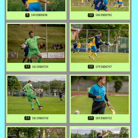
9
10
144 DSD0698
146 DSD0702
11
12
161 DSD0724
179 DSD0747
13
14
181 DSD0750
183 DSD0752