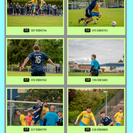
15
16
187 DSD0756
191 DSD0761
17
18
192 DSD0762
196 DSC5681
19
20
217 DSD0799
218 DSD0800