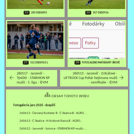
25
26
289 DSD0893
307 DSD0916
28
27
FOTOGALERIE PANÍ RENATY JÍROVÉ
312 DSD0923-L
260517 - Jaroměř -
260513 - Jaroměř - D.Králové -
Týniště - STARMON KP
LIFTROCK Cup Pohár hejtmana mužů
mužů - 5. liga - ©VM
- semifinále - ©VM
OBSAH TOHOTO WEBU
Fotogalerie jaro 2026 - dospělí
260613 - Červený Kostelec B - Č.Skalice B - AGRO…
260613 - Č.Skalice - H.Králové Slavia B - AGRO…
260612 - Jaroměř - Solnice - STARMON KP mužů -…