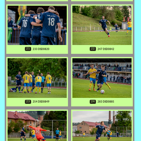
21
22
233 DSD0820
247 DSD0842
23
24
254 DSD0849
283 DSD0885