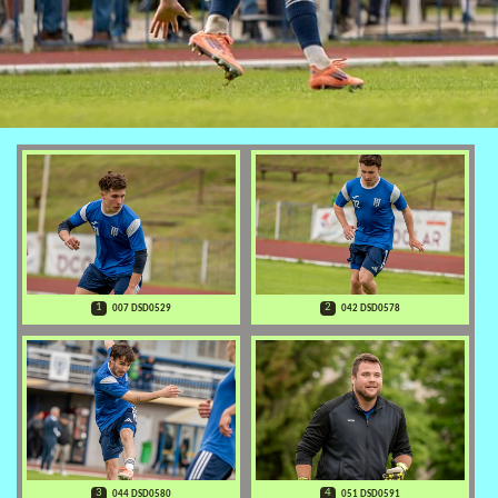
1
2
007 DSD0529
042 DSD0578
3
4
044 DSD0580
051 DSD0591