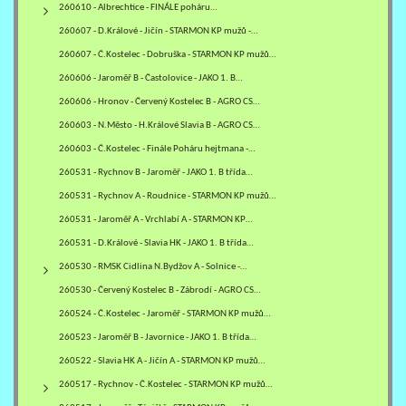
260610 - Albrechtice - FINÁLE poháru…
260607 - D.Králové - Jičín - STARMON KP mužů -…
260607 - Č.Kostelec - Dobruška - STARMON KP mužů…
260606 - Jaroměř B - Častolovice - JAKO 1. B…
260606 - Hronov - Červený Kostelec B - AGRO CS…
260603 - N.Město - H.Králové Slavia B - AGRO CS…
260603 - Č.Kostelec - Finále Poháru hejtmana -…
260531 - Rychnov B - Jaroměř - JAKO 1. B třída…
260531 - Rychnov A - Roudnice - STARMON KP mužů…
260531 - Jaroměř A - Vrchlabí A - STARMON KP…
260531 - D.Králové - Slavia HK - JAKO 1. B třída…
260530 - RMSK Cidlina N.Bydžov A - Solnice -…
260530 - Červený Kostelec B - Zábrodí - AGRO CS…
260524 - Č.Kostelec - Jaroměř - STARMON KP mužů…
260523 - Jaroměř B - Javornice - JAKO 1. B třída…
260522 - Slavia HK A - Jičín A - STARMON KP mužů…
260517 - Rychnov - Č.Kostelec - STARMON KP mužů…