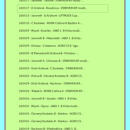
260517 - Jaroměř - Týniště - STARMON KP mužů -…
260517 - D.Králové - Roudnice - STARMON KP mužů…
260513 - Jaroměř - D.Králové - LIFTROCK Cup…
260510 - Č.Kostelec - RMSK Cidlina N.Bydžov A -…
260509 - Rtyně - Kosičky - JAKO 1. B třída mužů…
260509 - Jaroměř B - Meziměstí - JAKO 1. B třída…
260509 - Dolany - V.Jesenice - AGRO CS 8. liga…
260509 - B.Třemešná+D.Králové B - Pilníkov -…
260503 - Jaroměř A - Chlumec B - STARMON KP mužů…
260503 - Dvůr Králové - Č.Kostelec - STARMON KP…
260502 - Police B - Červený Kostelec B - AGRO CS…
260429 - Dvůr Králové - Rychnov - STARMON KP…
260426 - Třebeš A - RMSK Cidlina A - STARMON KP…
260426 - Jaroměř B - Vysoká - JAKO 1. B třída…
260425 - Rtyně - Úpice - JAKO 1. B třída mužů -…
260425 - Červený Kostelec B - Stárkov - AGRO CS…
260425 - Červený Kostelec B - Stárkov - AGRO CS…
260419 - Rychnov B - Předměřice - JAKO 1. B…