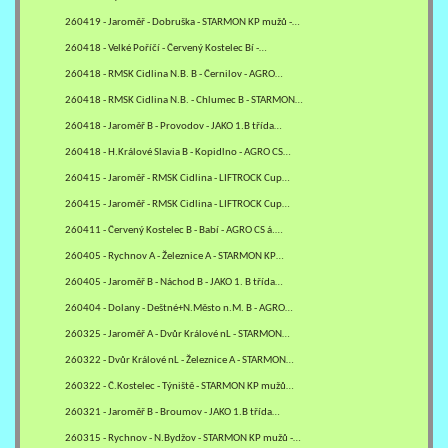
260419 - Jaroměř - Dobruška - STARMON KP mužů -…
260418 - Velké Poříčí - Červený Kostelec Bí -…
260418 - RMSK Cidlina N.B. B - Černilov - AGRO…
260418 - RMSK Cidlina N.B. - Chlumec B - STARMON…
260418 - Jaroměř B - Provodov - JAKO 1.B třída…
260418 - H.Králové Slavia B - Kopidlno - AGRO CS…
260415 - Jaroměř - RMSK Cidlina - LIFTROCK Cup…
260415 - Jaroměř - RMSK Cidlina - LIFTROCK Cup…
260411 - Červený Kostelec B - Babí - AGRO CS á.…
260405 - Rychnov A - Železnice A - STARMON KP…
260405 - Jaroměř B - Náchod B - JAKO 1. B třída…
260404 - Dolany - Deštné+N.Město n.M. B - AGRO…
260325 - Jaroměř A - Dvůr Králové nL - STARMON…
260322 - Dvůr Králové nL - Železnice A - STARMON…
260322 - Č.Kostelec - Týniště - STARMON KP mužů…
260321 - Jaroměř B - Broumov - JAKO 1.B třída…
260315 - Rychnov - N.Bydžov - STARMON KP mužů -…