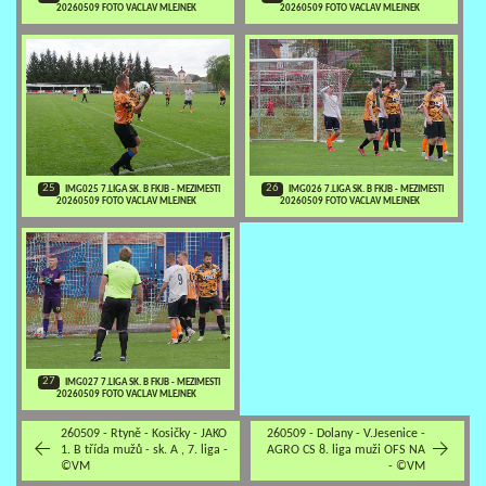
20260509 FOTO VACLAV MLEJNEK
20260509 FOTO VACLAV MLEJNEK
25
26
IMG025 7.LIGA SK. B FKJB - MEZIMESTI
IMG026 7.LIGA SK. B FKJB - MEZIMESTI
20260509 FOTO VACLAV MLEJNEK
20260509 FOTO VACLAV MLEJNEK
27
IMG027 7.LIGA SK. B FKJB - MEZIMESTI
20260509 FOTO VACLAV MLEJNEK
260509 - Rtyně - Kosičky - JAKO
260509 - Dolany - V.Jesenice -
1. B třída mužů - sk. A , 7. liga -
AGRO CS 8. liga muži OFS NA
©VM
- ©VM