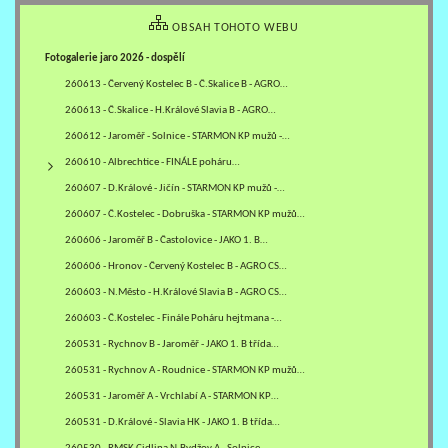
OBSAH TOHOTO WEBU
Fotogalerie jaro 2026 - dospělí
260613 - Červený Kostelec B - Č.Skalice B - AGRO…
260613 - Č.Skalice - H.Králové Slavia B - AGRO…
260612 - Jaroměř - Solnice - STARMON KP mužů -…
260610 - Albrechtice - FINÁLE poháru…
260607 - D.Králové - Jičín - STARMON KP mužů -…
260607 - Č.Kostelec - Dobruška - STARMON KP mužů…
260606 - Jaroměř B - Častolovice - JAKO 1. B…
260606 - Hronov - Červený Kostelec B - AGRO CS…
260603 - N.Město - H.Králové Slavia B - AGRO CS…
260603 - Č.Kostelec - Finále Poháru hejtmana -…
260531 - Rychnov B - Jaroměř - JAKO 1. B třída…
260531 - Rychnov A - Roudnice - STARMON KP mužů…
260531 - Jaroměř A - Vrchlabí A - STARMON KP…
260531 - D.Králové - Slavia HK - JAKO 1. B třída…