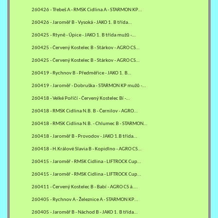
260426 - Třebeš A - RMSK Cidlina A - STARMON KP…
260426 - Jaroměř B - Vysoká - JAKO 1. B třída…
260425 - Rtyně - Úpice - JAKO 1. B třída mužů -…
260425 - Červený Kostelec B - Stárkov - AGRO CS…
260425 - Červený Kostelec B - Stárkov - AGRO CS…
260419 - Rychnov B - Předměřice - JAKO 1. B…
260419 - Jaroměř - Dobruška - STARMON KP mužů -…
260418 - Velké Poříčí - Červený Kostelec Bí -…
260418 - RMSK Cidlina N.B. B - Černilov - AGRO…
260418 - RMSK Cidlina N.B. - Chlumec B - STARMON…
260418 - Jaroměř B - Provodov - JAKO 1.B třída…
260418 - H.Králové Slavia B - Kopidlno - AGRO CS…
260415 - Jaroměř - RMSK Cidlina - LIFTROCK Cup…
260415 - Jaroměř - RMSK Cidlina - LIFTROCK Cup…
260411 - Červený Kostelec B - Babí - AGRO CS á.…
260405 - Rychnov A - Železnice A - STARMON KP…
260405 - Jaroměř B - Náchod B - JAKO 1. B třída…