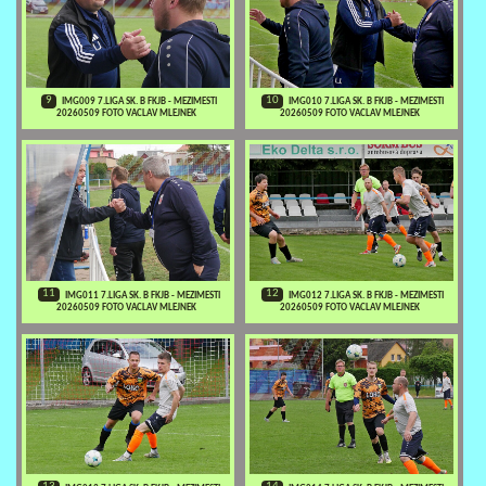
9
10
IMG009 7.LIGA SK. B FKJB - MEZIMESTI
IMG010 7.LIGA SK. B FKJB - MEZIMESTI
20260509 FOTO VACLAV MLEJNEK
20260509 FOTO VACLAV MLEJNEK
11
12
IMG011 7.LIGA SK. B FKJB - MEZIMESTI
IMG012 7.LIGA SK. B FKJB - MEZIMESTI
20260509 FOTO VACLAV MLEJNEK
20260509 FOTO VACLAV MLEJNEK