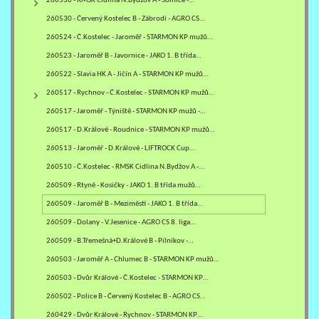
260530 - RMSK Cidlina N.Bydžov A - Solnice -…
260530 - Červený Kostelec B - Zábrodí - AGRO CS…
260524 - Č.Kostelec - Jaroměř - STARMON KP mužů…
260523 - Jaroměř B - Javornice - JAKO 1. B třída…
260522 - Slavia HK A - Jičín A - STARMON KP mužů…
260517 - Rychnov - Č.Kostelec - STARMON KP mužů…
260517 - Jaroměř - Týniště - STARMON KP mužů -…
260517 - D.Králové - Roudnice - STARMON KP mužů…
260513 - Jaroměř - D.Králové - LIFTROCK Cup…
260510 - Č.Kostelec - RMSK Cidlina N.Bydžov A -…
260509 - Rtyně - Kosičky - JAKO 1. B třída mužů…
260509 - Jaroměř B - Meziměstí - JAKO 1. B třída…
260509 - Dolany - V.Jesenice - AGRO CS 8. liga…
260509 - B.Třemešná+D.Králové B - Pilníkov -…
260503 - Jaroměř A - Chlumec B - STARMON KP mužů…
260503 - Dvůr Králové - Č.Kostelec - STARMON KP…
260502 - Police B - Červený Kostelec B - AGRO CS…
260429 - Dvůr Králové - Rychnov - STARMON KP…