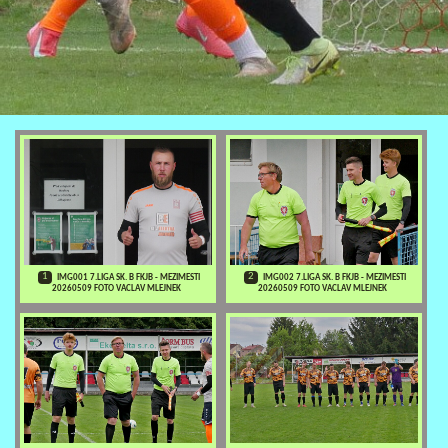
1
2
IMG001 7.LIGA SK. B FKJB - MEZIMESTI
IMG002 7.LIGA SK. B FKJB - MEZIMESTI
20260509 FOTO VACLAV MLEJNEK
20260509 FOTO VACLAV MLEJNEK