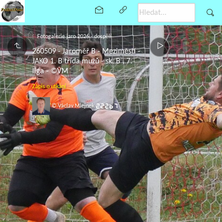
Fotogalerie jaro 2026 - dospělí
260509 - Jaroměř B - Meziměstí -
JAKO 1. B třída mužů - sk. B , 7.
liga - ©VM
Zápis o utkání
© Václav Mlejnek