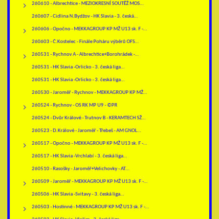
260610 - Albrechtice - MEZIOKRESNÍ SOUTĚŽ MOS…
260607 - Cidlina N.Bydžov - HK Slavia - 3. česká…
260606 - Opočno - MEKKAGROUP KP MŽ U13 sk. F -…
260603 - Č.Kostelec - Finále Poháru výběrů OFS…
260531 - Rychnov A - Albrechtice+Borohrádek -…
260531 - HK Slavia -Orlicko - 3. česká liga…
260531 - HK Slavia -Orlicko - 3. česká liga…
260530 - Jaroměř - Rychnov - MEKKAGROUP KP MŽ…
260524 - Rychnov - OS RK MP U9 - ©PR
260524 - Dvůr Králové - Trutnov B - KERAMTECH SŽ…
260523 - D.Králové - Jaroměř - Třebeš - AM GNOL…
260517 - Opočno - MEKKAGROUP KP MŽ U13 sk. F -…
260517 - HK Slavia -Vrchlabí - 3. česká liga…
260510 - Rasošky - Jaroměř+Velichovky - AT…
260509 - Jaroměř - MEKKAGROUP KP MŽ U13 sk. F -…
260506 - HK Slavia -Svitavy - 3. česká liga…
260503 - Hostinné - MEKKAGROUP KP MŽ U13 sk. F -…