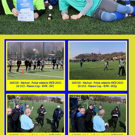
260318 - Náchod - Pohár mládeže FAČR 2025-
260318 - Náchod - Pohár mládeže FAČR 2025-
26 U13 - Planeo Cup - ©PR - 001
26 U13 - Planeo Cup - ©PR - 002p