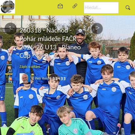
Fotogalerie jaro 2026 - mládež
260318 - Náchod -
Pohár mládeže FAČR
2025-26 U13 - Planeo
Cup - ©PR
Zápis o utkání
© Petr Reichl