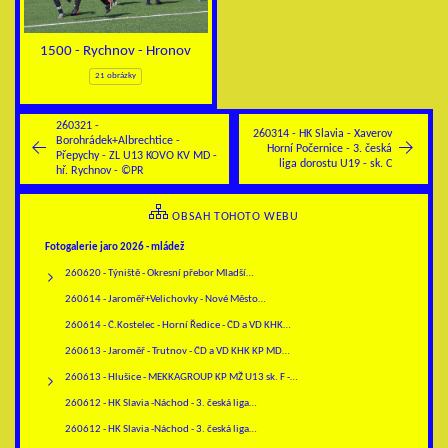
1500 - Rychnov - Hronov
21 obrázky
260321 -
260314 - HK Slavia - Xaverov
Borohrádek+Albrechtice -
Horní Počernice - 3. česká
Přepychy - ZL U13 KOVO KV MD -
liga dorostu U19 - sk. C
hř. Rychnov - ©PR
OBSAH TOHOTO WEBU
Fotogalerie jaro 2026 - mládež
260620 - Týniště - Okresní přebor Mladší…
260614 - Jaroměř+Velichovky - Nové Město…
260614 - Č.Kostelec - Horní Ředice - ČD a VD KHK…
260613 - Jaroměř - Trutnov - ČD a VD KHK KP MD…
260613 - Hlušice - MEKKAGROUP KP MŽ U13 sk. F -…
260612 - HK Slavia -Náchod - 3. česká liga…
260612 - HK Slavia -Náchod - 3. česká liga…