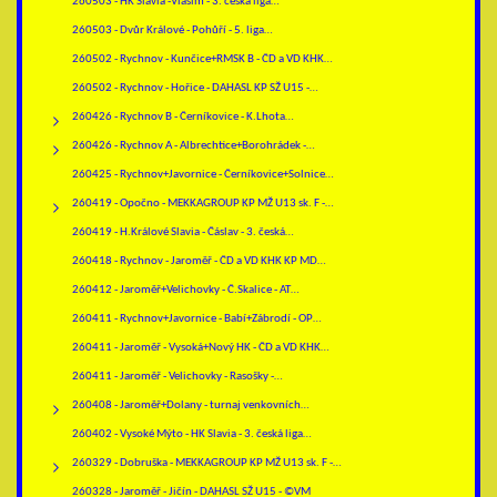
260503 - HK Slavia -Vlašim - 3. česká liga…
260503 - Dvůr Králové - Pohůří - 5. liga…
260502 - Rychnov - Kunčice+RMSK B - ČD a VD KHK…
260502 - Rychnov - Hořice - DAHASL KP SŽ U15 -…
260426 - Rychnov B - Černíkovice - K.Lhota…
260426 - Rychnov A - Albrechtice+Borohrádek -…
260425 - Rychnov+Javornice - Černíkovice+Solnice…
260419 - Opočno - MEKKAGROUP KP MŽ U13 sk. F -…
260419 - H.Králové Slavia - Čáslav - 3. česká…
260418 - Rychnov - Jaroměř - ČD a VD KHK KP MD…
260412 - Jaroměř+Velichovky - Č.Skalice - AT…
260411 - Rychnov+Javornice - Babí+Zábrodí - OP…
260411 - Jaroměř - Vysoká+Nový HK - ČD a VD KHK…
260411 - Jaroměř - Velichovky - Rasošky -…
260408 - Jaroměř+Dolany - turnaj venkovních…
260402 - Vysoké Mýto - HK Slavia - 3. česká liga…
260329 - Dobruška - MEKKAGROUP KP MŽ U13 sk. F -…
260328 - Jaroměř - Jičín - DAHASL SŽ U15 - ©VM