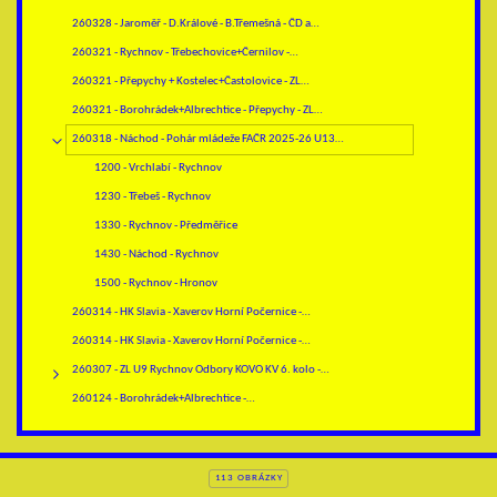
260328 - Jaroměř - D.Králové - B.Třemešná - ČD a…
260321 - Rychnov - Třebechovice+Černilov -…
260321 - Přepychy + Kostelec+Častolovice - ZL…
260321 - Borohrádek+Albrechtice - Přepychy - ZL…
260318 - Náchod - Pohár mládeže FAČR 2025-26 U13…
1200 - Vrchlabí - Rychnov
1230 - Třebeš - Rychnov
1330 - Rychnov - Předměřice
1430 - Náchod - Rychnov
1500 - Rychnov - Hronov
260314 - HK Slavia - Xaverov Horní Počernice -…
260314 - HK Slavia - Xaverov Horní Počernice -…
260307 - ZL U9 Rychnov Odbory KOVO KV 6. kolo -…
260124 - Borohrádek+Albrechtice -…
113 OBRÁZKY