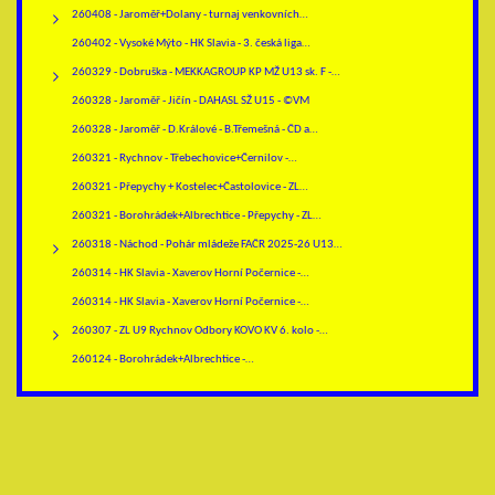
260408 - Jaroměř+Dolany - turnaj venkovních…
260402 - Vysoké Mýto - HK Slavia - 3. česká liga…
260329 - Dobruška - MEKKAGROUP KP MŽ U13 sk. F -…
260328 - Jaroměř - Jičín - DAHASL SŽ U15 - ©VM
260328 - Jaroměř - D.Králové - B.Třemešná - ČD a…
260321 - Rychnov - Třebechovice+Černilov -…
260321 - Přepychy + Kostelec+Častolovice - ZL…
260321 - Borohrádek+Albrechtice - Přepychy - ZL…
260318 - Náchod - Pohár mládeže FAČR 2025-26 U13…
260314 - HK Slavia - Xaverov Horní Počernice -…
260314 - HK Slavia - Xaverov Horní Počernice -…
260307 - ZL U9 Rychnov Odbory KOVO KV 6. kolo -…
260124 - Borohrádek+Albrechtice -…