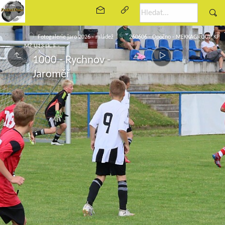
Fotogalerie jaro 2026 - mládež
260606 - Opočno - MEKKAGROUP KP
MŽ U13 sk. F -…
1000 - Rychnov -
Jaroměř