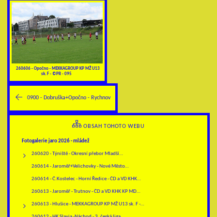
260606 - Opočno - MEKKAGROUP KP MŽ U13
sk. F - ©PR - 095
0900 - Dobruška+Opočno - Rychnov
OBSAH TOHOTO WEBU
Fotogalerie jaro 2026 - mládež
260620 - Týniště - Okresní přebor Mladší…
260614 - Jaroměř+Velichovky - Nové Město…
260614 - Č.Kostelec - Horní Ředice - ČD a VD KHK…
260613 - Jaroměř - Trutnov - ČD a VD KHK KP MD…
260613 - Hlušice - MEKKAGROUP KP MŽ U13 sk. F -…
260612 - HK Slavia -Náchod - 3. česká liga…