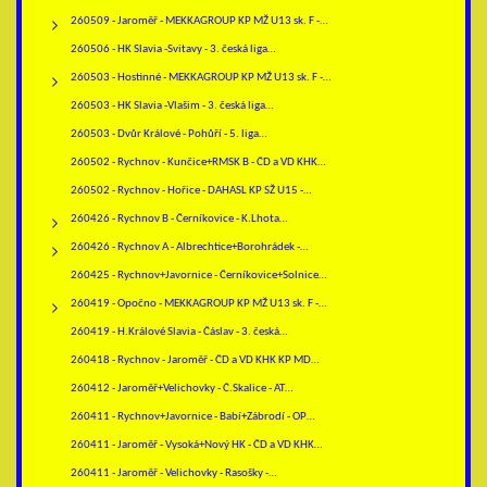
260509 - Jaroměř - MEKKAGROUP KP MŽ U13 sk. F -…
260506 - HK Slavia -Svitavy - 3. česká liga…
260503 - Hostinné - MEKKAGROUP KP MŽ U13 sk. F -…
260503 - HK Slavia -Vlašim - 3. česká liga…
260503 - Dvůr Králové - Pohůří - 5. liga…
260502 - Rychnov - Kunčice+RMSK B - ČD a VD KHK…
260502 - Rychnov - Hořice - DAHASL KP SŽ U15 -…
260426 - Rychnov B - Černíkovice - K.Lhota…
260426 - Rychnov A - Albrechtice+Borohrádek -…
260425 - Rychnov+Javornice - Černíkovice+Solnice…
260419 - Opočno - MEKKAGROUP KP MŽ U13 sk. F -…
260419 - H.Králové Slavia - Čáslav - 3. česká…
260418 - Rychnov - Jaroměř - ČD a VD KHK KP MD…
260412 - Jaroměř+Velichovky - Č.Skalice - AT…
260411 - Rychnov+Javornice - Babí+Zábrodí - OP…
260411 - Jaroměř - Vysoká+Nový HK - ČD a VD KHK…
260411 - Jaroměř - Velichovky - Rasošky -…