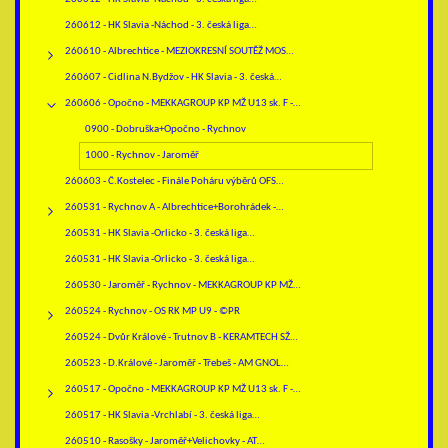
260612 - HK Slavia -Náchod - 3. česká liga…
260610 - Albrechtice - MEZIOKRESNÍ SOUTĚŽ MOS…
260607 - Cidlina N.Bydžov - HK Slavia - 3. česká…
260606 - Opočno - MEKKAGROUP KP MŽ U13 sk. F -…
0900 - Dobruška+Opočno - Rychnov
1000 - Rychnov - Jaroměř
260603 - Č.Kostelec - Finále Poháru výběrů OFS…
260531 - Rychnov A - Albrechtice+Borohrádek -…
260531 - HK Slavia -Orlicko - 3. česká liga…
260531 - HK Slavia -Orlicko - 3. česká liga…
260530 - Jaroměř - Rychnov - MEKKAGROUP KP MŽ…
260524 - Rychnov - OS RK MP U9 - ©PR
260524 - Dvůr Králové - Trutnov B - KERAMTECH SŽ…
260523 - D.Králové - Jaroměř - Třebeš - AM GNOL…
260517 - Opočno - MEKKAGROUP KP MŽ U13 sk. F -…
260517 - HK Slavia -Vrchlabí - 3. česká liga…
260510 - Rasošky - Jaroměř+Velichovky - AT…