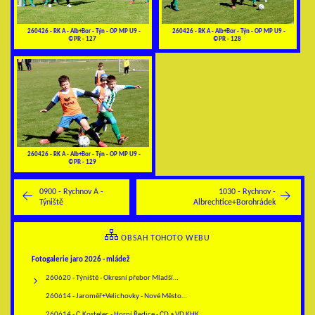
260426 - RK A - Alb+Bor - Týn - OP MP U9 -
260426 - RK A - Alb+Bor - Týn - OP MP U9 -
©PR - 127
©PR - 128
260426 - RK A - Alb+Bor - Týn - OP MP U9 -
©PR - 129
0900 - Rychnov A -
1030 - Rychnov -
Týniště
Albrechtice+Borohrádek
OBSAH TOHOTO WEBU
Fotogalerie jaro 2026 - mládež
260620 - Týniště - Okresní přebor Mladší…
260614 - Jaroměř+Velichovky - Nové Město…
260614 - Č.Kostelec - Horní Ředice - ČD a VD KHK…