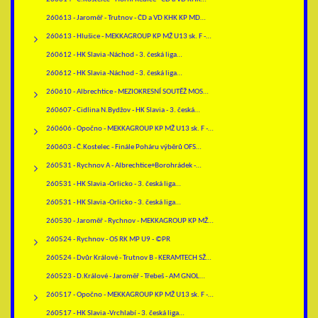
260613 - Jaroměř - Trutnov - ČD a VD KHK KP MD…
260613 - Hlušice - MEKKAGROUP KP MŽ U13 sk. F -…
260612 - HK Slavia -Náchod - 3. česká liga…
260612 - HK Slavia -Náchod - 3. česká liga…
260610 - Albrechtice - MEZIOKRESNÍ SOUTĚŽ MOS…
260607 - Cidlina N.Bydžov - HK Slavia - 3. česká…
260606 - Opočno - MEKKAGROUP KP MŽ U13 sk. F -…
260603 - Č.Kostelec - Finále Poháru výběrů OFS…
260531 - Rychnov A - Albrechtice+Borohrádek -…
260531 - HK Slavia -Orlicko - 3. česká liga…
260531 - HK Slavia -Orlicko - 3. česká liga…
260530 - Jaroměř - Rychnov - MEKKAGROUP KP MŽ…
260524 - Rychnov - OS RK MP U9 - ©PR
260524 - Dvůr Králové - Trutnov B - KERAMTECH SŽ…
260523 - D.Králové - Jaroměř - Třebeš - AM GNOL…
260517 - Opočno - MEKKAGROUP KP MŽ U13 sk. F -…
260517 - HK Slavia -Vrchlabí - 3. česká liga…