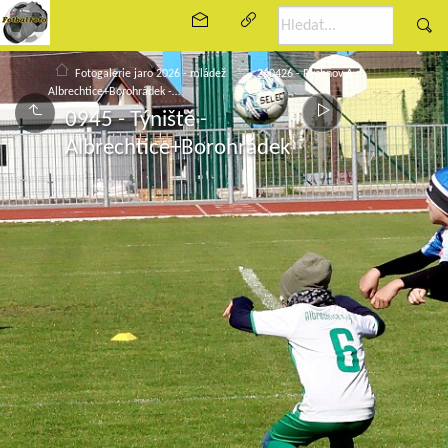
Fotogalerie jaro 2026 - mládež
260426 - Rychnov A -
Albrechtice+Borohrádek -…
0945 - Týniště -
Albrechtice+Borohrádek