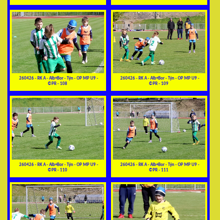
260426 - RK A - Alb+Bor - Týn - OP MP U9 -
260426 - RK A - Alb+Bor - Týn - OP MP U9 -
©PR - 108
©PR - 109
260426 - RK A - Alb+Bor - Týn - OP MP U9 -
260426 - RK A - Alb+Bor - Týn - OP MP U9 -
©PR - 110
©PR - 111