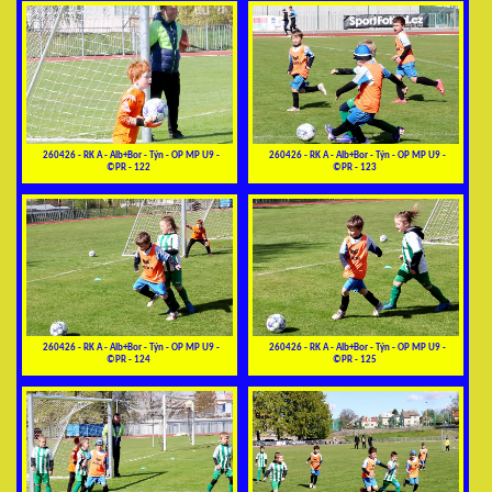
260426 - RK A - Alb+Bor - Týn - OP MP U9 -
260426 - RK A - Alb+Bor - Týn - OP MP U9 -
©PR - 122
©PR - 123
260426 - RK A - Alb+Bor - Týn - OP MP U9 -
260426 - RK A - Alb+Bor - Týn - OP MP U9 -
©PR - 124
©PR - 125