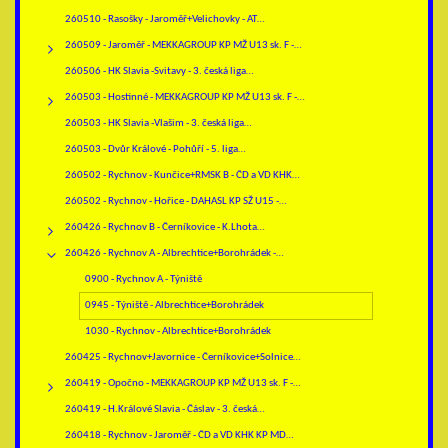
260510 - Rasošky - Jaroměř+Velichovky - AT…
260509 - Jaroměř - MEKKAGROUP KP MŽ U13 sk. F -…
260506 - HK Slavia -Svitavy - 3. česká liga…
260503 - Hostinné - MEKKAGROUP KP MŽ U13 sk. F -…
260503 - HK Slavia -Vlašim - 3. česká liga…
260503 - Dvůr Králové - Pohůří - 5. liga…
260502 - Rychnov - Kunčice+RMSK B - ČD a VD KHK…
260502 - Rychnov - Hořice - DAHASL KP SŽ U15 -…
260426 - Rychnov B - Černíkovice - K.Lhota…
260426 - Rychnov A - Albrechtice+Borohrádek -…
0900 - Rychnov A - Týniště
0945 - Týniště - Albrechtice+Borohrádek
1030 - Rychnov - Albrechtice+Borohrádek
260425 - Rychnov+Javornice - Černíkovice+Solnice…
260419 - Opočno - MEKKAGROUP KP MŽ U13 sk. F -…
260419 - H.Králové Slavia - Čáslav - 3. česká…
260418 - Rychnov - Jaroměř - ČD a VD KHK KP MD…