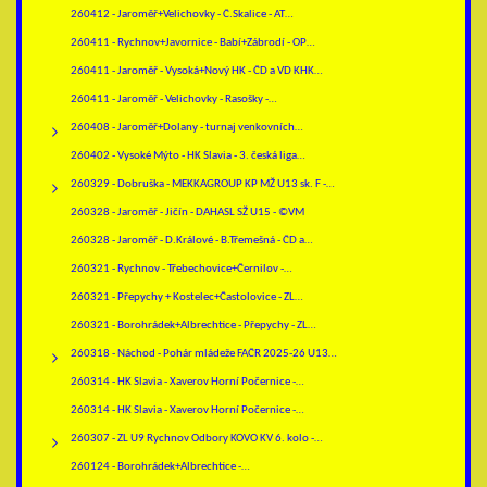
260412 - Jaroměř+Velichovky - Č.Skalice - AT…
260411 - Rychnov+Javornice - Babí+Zábrodí - OP…
260411 - Jaroměř - Vysoká+Nový HK - ČD a VD KHK…
260411 - Jaroměř - Velichovky - Rasošky -…
260408 - Jaroměř+Dolany - turnaj venkovních…
260402 - Vysoké Mýto - HK Slavia - 3. česká liga…
260329 - Dobruška - MEKKAGROUP KP MŽ U13 sk. F -…
260328 - Jaroměř - Jičín - DAHASL SŽ U15 - ©VM
260328 - Jaroměř - D.Králové - B.Třemešná - ČD a…
260321 - Rychnov - Třebechovice+Černilov -…
260321 - Přepychy + Kostelec+Častolovice - ZL…
260321 - Borohrádek+Albrechtice - Přepychy - ZL…
260318 - Náchod - Pohár mládeže FAČR 2025-26 U13…
260314 - HK Slavia - Xaverov Horní Počernice -…
260314 - HK Slavia - Xaverov Horní Počernice -…
260307 - ZL U9 Rychnov Odbory KOVO KV 6. kolo -…
260124 - Borohrádek+Albrechtice -…