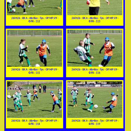
260426 - RK A - Alb+Bor - Týn - OP MP U9 -
260426 - RK A - Alb+Bor - Týn - OP MP U9 -
©PR - 112
©PR - 113
260426 - RK A - Alb+Bor - Týn - OP MP U9 -
260426 - RK A - Alb+Bor - Týn - OP MP U9 -
©PR - 115
©PR - 116
260426 - RK A - Alb+Bor - Týn - OP MP U9 -
260426 - RK A - Alb+Bor - Týn - OP MP U9 -
©PR - 118
©PR - 119