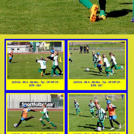
260426 - RK A - Alb+Bor - Týn - OP MP U9 -
260426 - RK A - Alb+Bor - Týn - OP MP U9 -
©PR - 084
©PR - 087