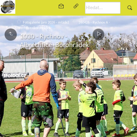
Fotogalerie jaro 2026 - mládež
260426 - Rychnov A -
Albrechtice+Borohrádek -…
1030 - Rychnov -
Albrechtice+Borohrádek