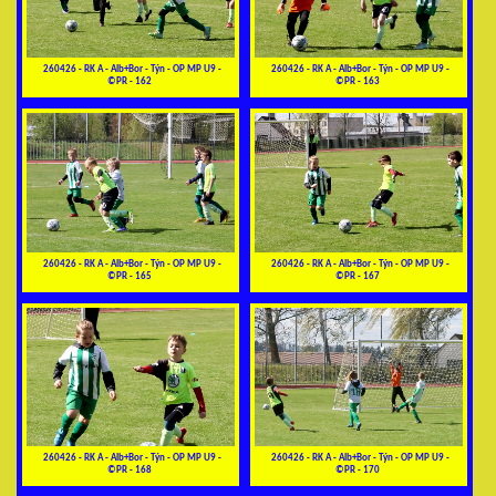
260426 - RK A - Alb+Bor - Týn - OP MP U9 -
260426 - RK A - Alb+Bor - Týn - OP MP U9 -
©PR - 162
©PR - 163
260426 - RK A - Alb+Bor - Týn - OP MP U9 -
260426 - RK A - Alb+Bor - Týn - OP MP U9 -
©PR - 165
©PR - 167
260426 - RK A - Alb+Bor - Týn - OP MP U9 -
260426 - RK A - Alb+Bor - Týn - OP MP U9 -
©PR - 168
©PR - 170