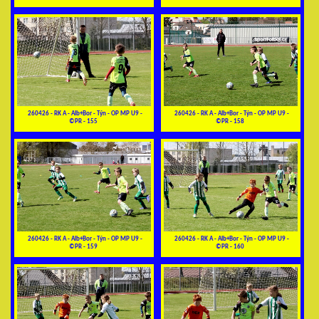
260426 - RK A - Alb+Bor - Týn - OP MP U9 -
260426 - RK A - Alb+Bor - Týn - OP MP U9 -
©PR - 155
©PR - 158
260426 - RK A - Alb+Bor - Týn - OP MP U9 -
260426 - RK A - Alb+Bor - Týn - OP MP U9 -
©PR - 159
©PR - 160