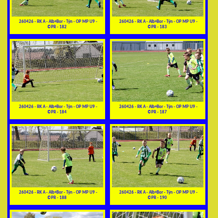
260426 - RK A - Alb+Bor - Týn - OP MP U9 -
260426 - RK A - Alb+Bor - Týn - OP MP U9 -
©PR - 182
©PR - 183
260426 - RK A - Alb+Bor - Týn - OP MP U9 -
260426 - RK A - Alb+Bor - Týn - OP MP U9 -
©PR - 184
©PR - 187
260426 - RK A - Alb+Bor - Týn - OP MP U9 -
260426 - RK A - Alb+Bor - Týn - OP MP U9 -
©PR - 188
©PR - 190