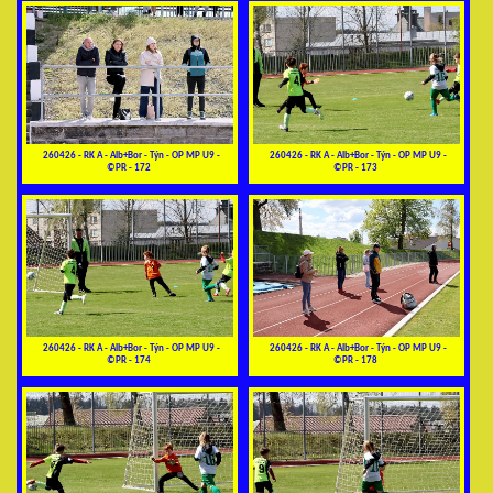
260426 - RK A - Alb+Bor - Týn - OP MP U9 -
260426 - RK A - Alb+Bor - Týn - OP MP U9 -
©PR - 172
©PR - 173
260426 - RK A - Alb+Bor - Týn - OP MP U9 -
260426 - RK A - Alb+Bor - Týn - OP MP U9 -
©PR - 174
©PR - 178