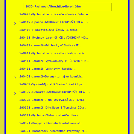
1030 - Rychnov - Albrechtice+Borohrádek
260425 - Rychnov+Javornice - Černíkovice+Solnice…
260419 - Opočno - MEKKAGROUP KP MŽ U13 sk. F -…
260419 - H.Králové Slavia - Čáslav - 3. česká…
260418 - Rychnov - Jaroměř - ČD a VD KHK KP MD…
260412 - Jaroměř+Velichovky - Č.Skalice - AT…
260411 - Rychnov+Javornice - Babí+Zábrodí - OP…
260411 - Jaroměř - Vysoká+Nový HK - ČD a VD KHK…
260411 - Jaroměř - Velichovky - Rasošky -…
260408 - Jaroměř+Dolany - turnaj venkovních…
260402 - Vysoké Mýto - HK Slavia - 3. česká liga…
260329 - Dobruška - MEKKAGROUP KP MŽ U13 sk. F -…
260328 - Jaroměř - Jičín - DAHASL SŽ U15 - ©VM
260328 - Jaroměř - D.Králové - B.Třemešná - ČD a…
260321 - Rychnov - Třebechovice+Černilov -…
260321 - Přepychy + Kostelec+Častolovice - ZL…
260321 - Borohrádek+Albrechtice - Přepychy - ZL…