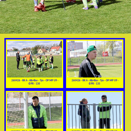
260426 - RK A - Alb+Bor - Týn - OP MP U9 -
260426 - RK A - Alb+Bor - Týn - OP MP U9 -
©PR - 130
©PR - 135