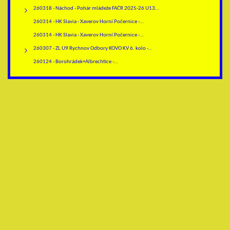
260318 - Náchod - Pohár mládeže FAČR 2025-26 U13…
260314 - HK Slavia - Xaverov Horní Počernice -…
260314 - HK Slavia - Xaverov Horní Počernice -…
260307 - ZL U9 Rychnov Odbory KOVO KV 6. kolo -…
260124 - Borohrádek+Albrechtice -…