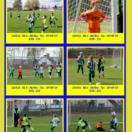
260426 - RK A - Alb+Bor - Týn - OP MP U9 -
260426 - RK A - Alb+Bor - Týn - OP MP U9 -
©PR - 194
©PR - 195
260426 - RK A - Alb+Bor - Týn - OP MP U9 -
260426 - RK A - Alb+Bor - Týn - OP MP U9 -
©PR - 202
©PR - 204