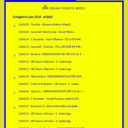
OBSAH TOHOTO WEBU
Fotogalerie jaro 2026 - mládež
260620 - Týniště - Okresní přebor Mladší…
260614 - Jaroměř+Velichovky - Nové Město…
260614 - Č.Kostelec - Horní Ředice - ČD a VD KHK…
260613 - Jaroměř - Trutnov - ČD a VD KHK KP MD…
260613 - Hlušice - MEKKAGROUP KP MŽ U13 sk. F -…
260612 - HK Slavia -Náchod - 3. česká liga…
260612 - HK Slavia -Náchod - 3. česká liga…
260610 - Albrechtice - MEZIOKRESNÍ SOUTĚŽ MOS…
260607 - Cidlina N.Bydžov - HK Slavia - 3. česká…
260606 - Opočno - MEKKAGROUP KP MŽ U13 sk. F -…
260603 - Č.Kostelec - Finále Poháru výběrů OFS…
260531 - Rychnov A - Albrechtice+Borohrádek -…
260531 - HK Slavia -Orlicko - 3. česká liga…
260531 - HK Slavia -Orlicko - 3. česká liga…