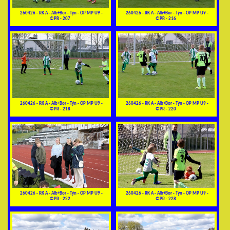
260426 - RK A - Alb+Bor - Týn - OP MP U9 -
260426 - RK A - Alb+Bor - Týn - OP MP U9 -
©PR - 207
©PR - 216
260426 - RK A - Alb+Bor - Týn - OP MP U9 -
260426 - RK A - Alb+Bor - Týn - OP MP U9 -
©PR - 218
©PR - 220
260426 - RK A - Alb+Bor - Týn - OP MP U9 -
260426 - RK A - Alb+Bor - Týn - OP MP U9 -
©PR - 222
©PR - 228