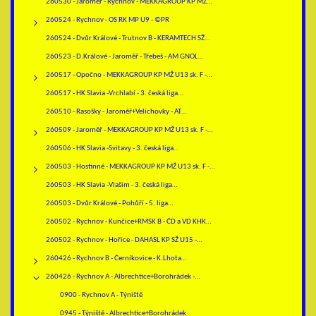
260530 - Jaroměř - Rychnov - MEKKAGROUP KP MŽ…
260524 - Rychnov - OS RK MP U9 - ©PR
260524 - Dvůr Králové - Trutnov B - KERAMTECH SŽ…
260523 - D.Králové - Jaroměř - Třebeš - AM GNOL…
260517 - Opočno - MEKKAGROUP KP MŽ U13 sk. F -…
260517 - HK Slavia -Vrchlabí - 3. česká liga…
260510 - Rasošky - Jaroměř+Velichovky - AT…
260509 - Jaroměř - MEKKAGROUP KP MŽ U13 sk. F -…
260506 - HK Slavia -Svitavy - 3. česká liga…
260503 - Hostinné - MEKKAGROUP KP MŽ U13 sk. F -…
260503 - HK Slavia -Vlašim - 3. česká liga…
260503 - Dvůr Králové - Pohůří - 5. liga…
260502 - Rychnov - Kunčice+RMSK B - ČD a VD KHK…
260502 - Rychnov - Hořice - DAHASL KP SŽ U15 -…
260426 - Rychnov B - Černíkovice - K.Lhota…
260426 - Rychnov A - Albrechtice+Borohrádek -…
0900 - Rychnov A - Týniště
0945 - Týniště - Albrechtice+Borohrádek