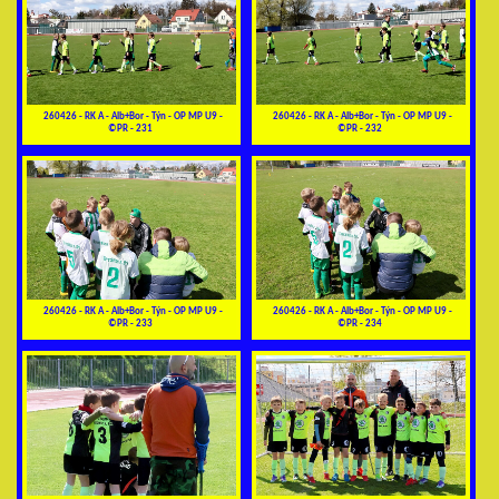
260426 - RK A - Alb+Bor - Týn - OP MP U9 -
260426 - RK A - Alb+Bor - Týn - OP MP U9 -
©PR - 231
©PR - 232
260426 - RK A - Alb+Bor - Týn - OP MP U9 -
260426 - RK A - Alb+Bor - Týn - OP MP U9 -
©PR - 233
©PR - 234