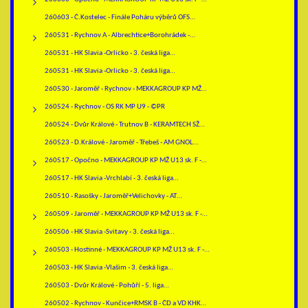
260603 - Č.Kostelec - Finále Poháru výběrů OFS…
260531 - Rychnov A - Albrechtice+Borohrádek -…
260531 - HK Slavia -Orlicko - 3. česká liga…
260531 - HK Slavia -Orlicko - 3. česká liga…
260530 - Jaroměř - Rychnov - MEKKAGROUP KP MŽ…
260524 - Rychnov - OS RK MP U9 - ©PR
260524 - Dvůr Králové - Trutnov B - KERAMTECH SŽ…
260523 - D.Králové - Jaroměř - Třebeš - AM GNOL…
260517 - Opočno - MEKKAGROUP KP MŽ U13 sk. F -…
260517 - HK Slavia -Vrchlabí - 3. česká liga…
260510 - Rasošky - Jaroměř+Velichovky - AT…
260509 - Jaroměř - MEKKAGROUP KP MŽ U13 sk. F -…
260506 - HK Slavia -Svitavy - 3. česká liga…
260503 - Hostinné - MEKKAGROUP KP MŽ U13 sk. F -…
260503 - HK Slavia -Vlašim - 3. česká liga…
260503 - Dvůr Králové - Pohůří - 5. liga…
260502 - Rychnov - Kunčice+RMSK B - ČD a VD KHK…