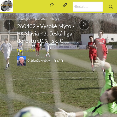
Fotogalerie jaro 2026 - mládež
260402 - Vysoké Mýto -
HK Slavia - 3. česká liga
dorostu U19 - sk. C
Zápis o utkání
© Zdeněk Hrobský