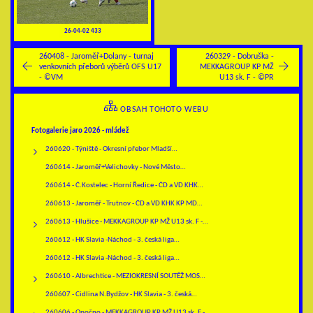
26-04-02 433
260408 - Jaroměř+Dolany - turnaj
260329 - Dobruška -
venkovních přeborů výběrů OFS U17
MEKKAGROUP KP MŽ
- ©VM
U13 sk. F - ©PR
OBSAH TOHOTO WEBU
Fotogalerie jaro 2026 - mládež
260620 - Týniště - Okresní přebor Mladší…
260614 - Jaroměř+Velichovky - Nové Město…
260614 - Č.Kostelec - Horní Ředice - ČD a VD KHK…
260613 - Jaroměř - Trutnov - ČD a VD KHK KP MD…
260613 - Hlušice - MEKKAGROUP KP MŽ U13 sk. F -…
260612 - HK Slavia -Náchod - 3. česká liga…
260612 - HK Slavia -Náchod - 3. česká liga…
260610 - Albrechtice - MEZIOKRESNÍ SOUTĚŽ MOS…
260607 - Cidlina N.Bydžov - HK Slavia - 3. česká…
260606 - Opočno - MEKKAGROUP KP MŽ U13 sk. F -…