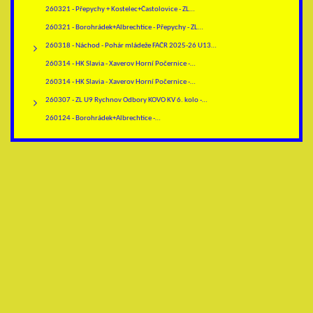
260321 - Přepychy + Kostelec+Častolovice - ZL…
260321 - Borohrádek+Albrechtice - Přepychy - ZL…
260318 - Náchod - Pohár mládeže FAČR 2025-26 U13…
260314 - HK Slavia - Xaverov Horní Počernice -…
260314 - HK Slavia - Xaverov Horní Počernice -…
260307 - ZL U9 Rychnov Odbory KOVO KV 6. kolo -…
260124 - Borohrádek+Albrechtice -…