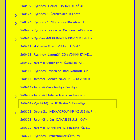
260502 - Rychnov - Hořice - DAHASL KP SŽ U15 -…
260426 - Rychnov B - Černíkovice - K.Lhota…
260426 - Rychnov A - Albrechtice+Borohrádek -…
260425 - Rychnov+Javornice - Černíkovice+Solnice…
260419 - Opočno - MEKKAGROUP KP MŽ U13 sk. F -…
260419 - H.Králové Slavia - Čáslav - 3. česká…
260418 - Rychnov - Jaroměř - ČD a VD KHK KP MD…
260412 - Jaroměř+Velichovky - Č.Skalice - AT…
260411 - Rychnov+Javornice - Babí+Zábrodí - OP…
260411 - Jaroměř - Vysoká+Nový HK - ČD a VD KHK…
260411 - Jaroměř - Velichovky - Rasošky -…
260408 - Jaroměř+Dolany - turnaj venkovních…
260402 - Vysoké Mýto - HK Slavia - 3. česká liga…
260329 - Dobruška - MEKKAGROUP KP MŽ U13 sk. F -…
260328 - Jaroměř - Jičín - DAHASL SŽ U15 - ©VM
260328 - Jaroměř - D.Králové - B.Třemešná - ČD a…
260321 - Rychnov - Třebechovice+Černilov -…