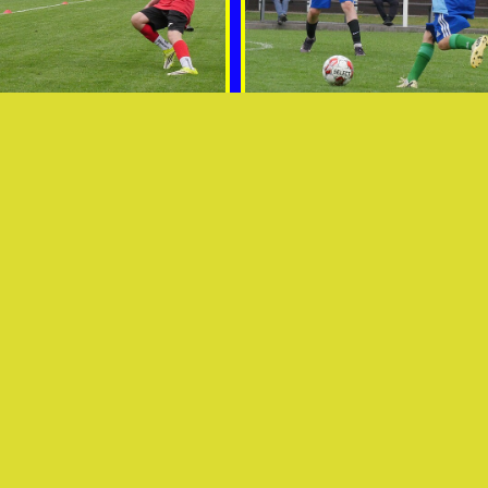
omer - RMSK 20260509 foto Vaclav Mlejnek
img033 MZ Jaromer - RMSK 20260509 foto Vacl
omer - RMSK 20260509 foto Vaclav Mlejnek
img036 MZ Jaromer - RMSK 20260509 foto Vacl