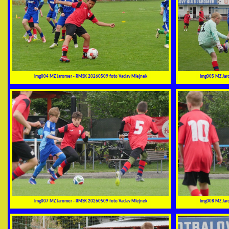
img004 MZ Jaromer - RMSK 20260509 foto Vaclav Mlejnek
img005 MZ Jar
img007 MZ Jaromer - RMSK 20260509 foto Vaclav Mlejnek
img008 MZ Jar