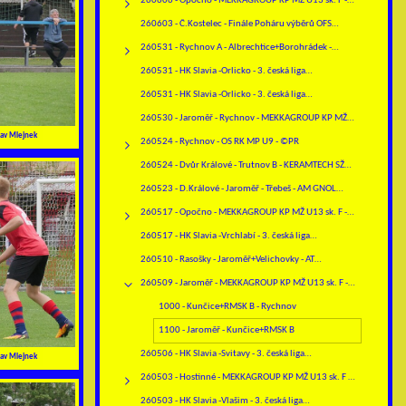
260606 - Opočno - MEKKAGROUP KP MŽ U13 sk. F -…
260603 - Č.Kostelec - Finále Poháru výběrů OFS…
260531 - Rychnov A - Albrechtice+Borohrádek -…
260531 - HK Slavia -Orlicko - 3. česká liga…
260531 - HK Slavia -Orlicko - 3. česká liga…
260530 - Jaroměř - Rychnov - MEKKAGROUP KP MŽ…
av Mlejnek
260524 - Rychnov - OS RK MP U9 - ©PR
260524 - Dvůr Králové - Trutnov B - KERAMTECH SŽ…
260523 - D.Králové - Jaroměř - Třebeš - AM GNOL…
260517 - Opočno - MEKKAGROUP KP MŽ U13 sk. F -…
260517 - HK Slavia -Vrchlabí - 3. česká liga…
260510 - Rasošky - Jaroměř+Velichovky - AT…
260509 - Jaroměř - MEKKAGROUP KP MŽ U13 sk. F -…
1000 - Kunčice+RMSK B - Rychnov
1100 - Jaroměř - Kunčice+RMSK B
260506 - HK Slavia -Svitavy - 3. česká liga…
av Mlejnek
260503 - Hostinné - MEKKAGROUP KP MŽ U13 sk. F -…
260503 - HK Slavia -Vlašim - 3. česká liga…