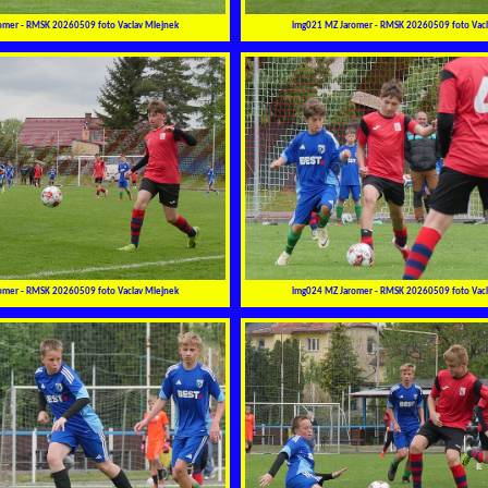
omer - RMSK 20260509 foto Vaclav Mlejnek
img021 MZ Jaromer - RMSK 20260509 foto Vacl
omer - RMSK 20260509 foto Vaclav Mlejnek
img024 MZ Jaromer - RMSK 20260509 foto Vacl