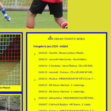
OBSAH TOHOTO WEBU
Fotogalerie jaro 2026 - mládež
260620 - Týniště - Okresní přebor Mladší…
260614 - Jaroměř+Velichovky - Nové Město…
260614 - Č.Kostelec - Horní Ředice - ČD a VD KHK…
260613 - Jaroměř - Trutnov - ČD a VD KHK KP MD…
260613 - Hlušice - MEKKAGROUP KP MŽ U13 sk. F -…
260612 - HK Slavia -Náchod - 3. česká liga…
av Mlejnek
260612 - HK Slavia -Náchod - 3. česká liga…
260610 - Albrechtice - MEZIOKRESNÍ SOUTĚŽ MOS…
260607 - Cidlina N.Bydžov - HK Slavia - 3. česká…