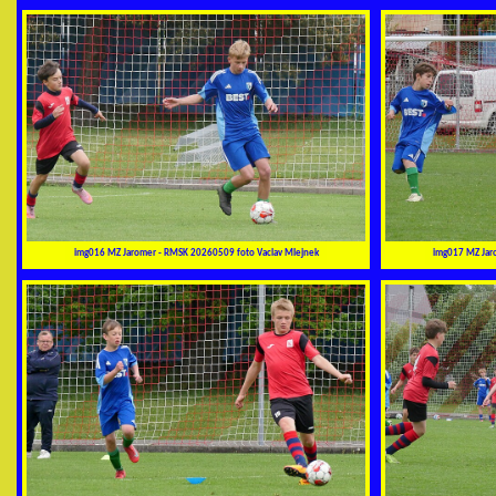
img016 MZ Jaromer - RMSK 20260509 foto Vaclav Mlejnek
img017 MZ Jar