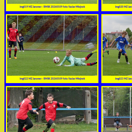
img019 MZ Jaromer - RMSK 20260509 foto Vaclav Mlejnek
img020 MZ Jar
img022 MZ Jaromer - RMSK 20260509 foto Vaclav Mlejnek
img023 MZ Jar