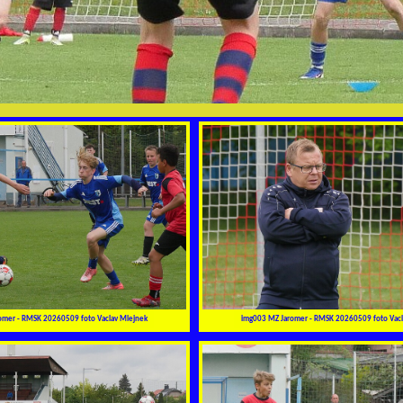
omer - RMSK 20260509 foto Vaclav Mlejnek
img003 MZ Jaromer - RMSK 20260509 foto Vacl