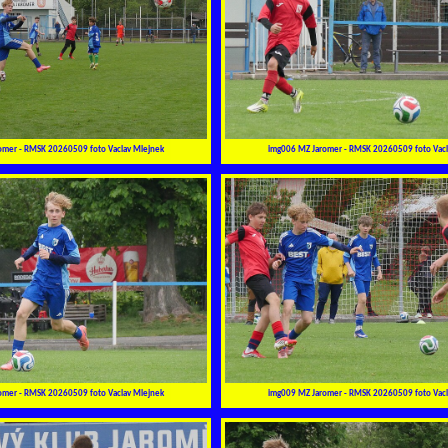
omer - RMSK 20260509 foto Vaclav Mlejnek
img006 MZ Jaromer - RMSK 20260509 foto Vacl
omer - RMSK 20260509 foto Vaclav Mlejnek
img009 MZ Jaromer - RMSK 20260509 foto Vacl