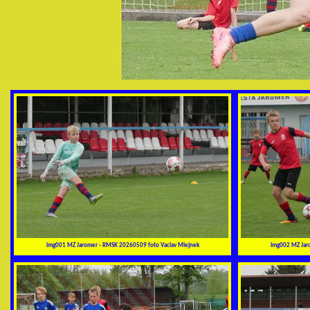
img001 MZ Jaromer - RMSK 20260509 foto Vaclav Mlejnek
img002 MZ Jar