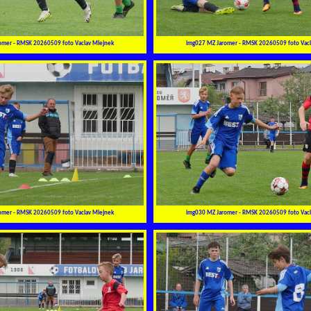
omer - RMSK 20260509 foto Vaclav Mlejnek
img027 MZ Jaromer - RMSK 20260509 foto Vacl
omer - RMSK 20260509 foto Vaclav Mlejnek
img030 MZ Jaromer - RMSK 20260509 foto Vacl