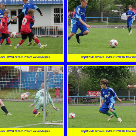
omer - RMSK 20260509 foto Vaclav Mlejnek
img012 MZ Jaromer - RMSK 20260509 foto Vacl
omer - RMSK 20260509 foto Vaclav Mlejnek
img015 MZ Jaromer - RMSK 20260509 foto Vacl