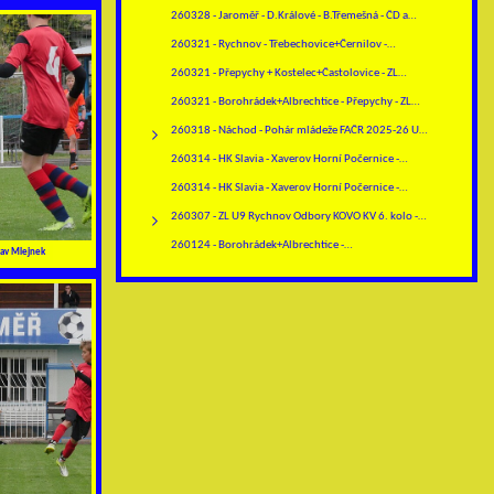
260328 - Jaroměř - D.Králové - B.Třemešná - ČD a…
260321 - Rychnov - Třebechovice+Černilov -…
260321 - Přepychy + Kostelec+Častolovice - ZL…
260321 - Borohrádek+Albrechtice - Přepychy - ZL…
260318 - Náchod - Pohár mládeže FAČR 2025-26 U13…
260314 - HK Slavia - Xaverov Horní Počernice -…
260314 - HK Slavia - Xaverov Horní Počernice -…
260307 - ZL U9 Rychnov Odbory KOVO KV 6. kolo -…
260124 - Borohrádek+Albrechtice -…
av Mlejnek