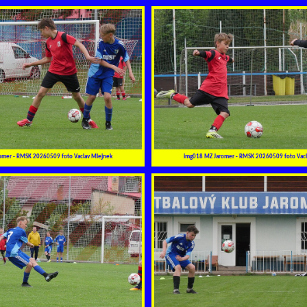
omer - RMSK 20260509 foto Vaclav Mlejnek
img018 MZ Jaromer - RMSK 20260509 foto Vacl