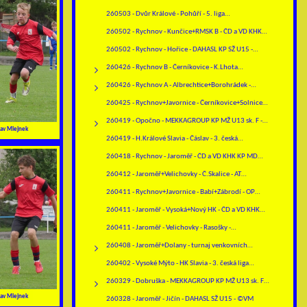
260503 - Dvůr Králové - Pohůří - 5. liga…
260502 - Rychnov - Kunčice+RMSK B - ČD a VD KHK…
260502 - Rychnov - Hořice - DAHASL KP SŽ U15 -…
260426 - Rychnov B - Černíkovice - K.Lhota…
260426 - Rychnov A - Albrechtice+Borohrádek -…
260425 - Rychnov+Javornice - Černíkovice+Solnice…
260419 - Opočno - MEKKAGROUP KP MŽ U13 sk. F -…
av Mlejnek
260419 - H.Králové Slavia - Čáslav - 3. česká…
260418 - Rychnov - Jaroměř - ČD a VD KHK KP MD…
260412 - Jaroměř+Velichovky - Č.Skalice - AT…
260411 - Rychnov+Javornice - Babí+Zábrodí - OP…
260411 - Jaroměř - Vysoká+Nový HK - ČD a VD KHK…
260411 - Jaroměř - Velichovky - Rasošky -…
260408 - Jaroměř+Dolany - turnaj venkovních…
260402 - Vysoké Mýto - HK Slavia - 3. česká liga…
260329 - Dobruška - MEKKAGROUP KP MŽ U13 sk. F -…
av Mlejnek
260328 - Jaroměř - Jičín - DAHASL SŽ U15 - ©VM