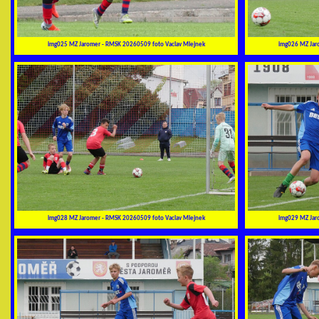
img025 MZ Jaromer - RMSK 20260509 foto Vaclav Mlejnek
img026 MZ Jar
img028 MZ Jaromer - RMSK 20260509 foto Vaclav Mlejnek
img029 MZ Jar