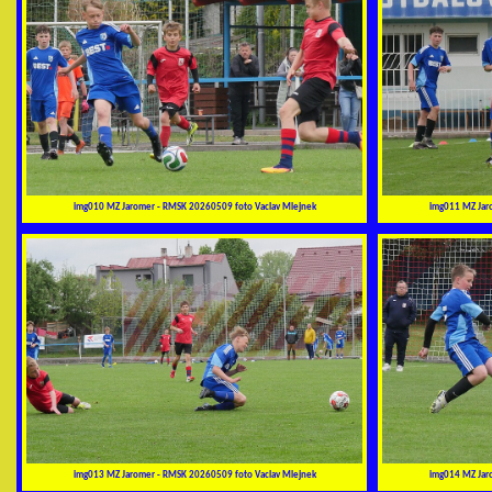
img010 MZ Jaromer - RMSK 20260509 foto Vaclav Mlejnek
img011 MZ Jar
img013 MZ Jaromer - RMSK 20260509 foto Vaclav Mlejnek
img014 MZ Jar