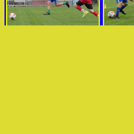
img031 MZ Jaromer - RMSK 20260509 foto Vaclav Mlejnek
img032 MZ Jar
img034 MZ Jaromer - RMSK 20260509 foto Vaclav Mlejnek
img035 MZ Jar