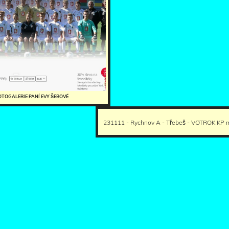
OTOGALERIE PANÍ EVY ŠEBOVÉ
231111 - Rychnov A - Třebeš - VOTROK KP