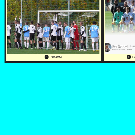
4
5
P1950753
F