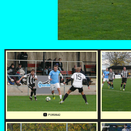
1
P1950642