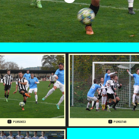
2
3
P1950653
P1950748