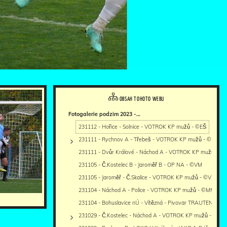
OBSAH TOHOTO WEBU
Fotogalerie podzim 2023 -…
231112 - Hořice - Solnice - VOTROK KP mužů - ©EŠ
231111 - Rychnov A - Třebeš - VOTROK KP mužů - ©PR
231111 - Dvůr Králové - Náchod A - VOTROK KP mužů - 
231105 - Č.Kostelec B - Jaroměř B - OP NA - ©VM
231105 - Jaroměř - Č.Skalice - VOTROK KP mužů - ©VM
231104 - Náchod A - Police - VOTROK KP mužů - ©MM
231104 - Bohuslavice nÚ - Vítězná - Pivovar TRAUTENBER
231029 - Č.Kostelec - Náchod A - VOTROK KP mužů - ©MM