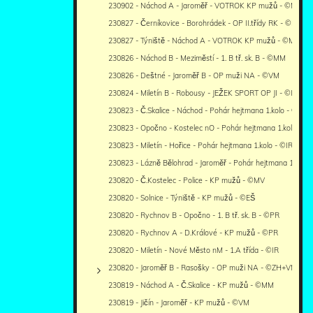
230902 - Náchod A - Jaroměř - VOTROK KP mužů - ©MM
230827 - Černíkovice - Borohrádek - OP II.třídy RK - ©PR
230827 - Týniště - Náchod A - VOTROK KP mužů - ©MM
230826 - Náchod B - Meziměstí - 1. B tř. sk. B - ©MM
230826 - Deštné - Jaroměř B - OP muži NA - ©VM
230824 - Miletín B - Robousy - JEŽEK SPORT OP JI - ©IR
230823 - Č.Skalice - Náchod - Pohár hejtmana 1.kolo - ©MM
230823 - Opočno - Kostelec nO - Pohár hejtmana 1.kolo - 
230823 - Miletín - Hořice - Pohár hejtmana 1.kolo - ©IR
230823 - Lázně Bělohrad - Jaroměř - Pohár hejtmana 1.kolo
230820 - Č.Kostelec - Police - KP mužů - ©MV
230820 - Solnice - Týniště - KP mužů - ©EŠ
230820 - Rychnov B - Opočno - 1. B tř. sk. B - ©PR
230820 - Rychnov A - D.Králové - KP mužů - ©PR
230820 - Miletín - Nové Město nM - 1.A třída - ©IR
230820 - Jaroměř B - Rasošky - OP muži NA - ©ZH+VM
230819 - Náchod A - Č.Skalice - KP mužů - ©MM
230819 - Jičín - Jaroměř - KP mužů - ©VM