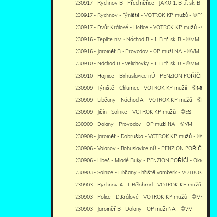
230917 - Rychnov B - Předměřice - JAKO 1. B tř. sk. B - ©PR
230917 - Rychnov - Týniště - VOTROK KP mužů - ©PR
230917 - Dvůr Králové - Hořice - VOTROK KP mužů - ©RJ
230916 - Teplice nM - Náchod B - 1. B tř. sk. B - ©MM
230916 - Jaroměř B - Provodov - OP muži NA - ©VM
230910 - Náchod B - Velichovky - 1. B tř. sk. B - ©MM
230910 - Hajnice - Bohuslavice nÚ - PENZION POŘÍČÍ - Okre
230909 - Týniště - Chlumec - VOTROK KP mužů - ©MK
230909 - Libčany - Náchod A - VOTROK KP mužů - ©MM
230909 - Jičín - Solnice - VOTROK KP mužů - ©EŠ
230909 - Dolany - Provodov - OP muži NA - ©VM
230908 - Jaroměř - Dobruška - VOTROK KP mužů - ©VM
230906 - Volanov - Bohuslavice nÚ - PENZION POŘÍČÍ - Okr
230906 - Libeč - Mladé Buky - PENZION POŘÍČÍ - Okresní p
230903 - Solnice - Libčany - hřiště Vamberk - VOTROK KP m
230903 - Rychnov A - L.Bělohrad - VOTROK KP mužů - ©PR
230903 - Police - D.Králové - VOTROK KP mužů - ©MH
230903 - Jaroměř B - Dolany - OP muži NA - ©VM