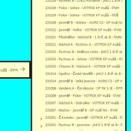
231029 - Rychnov B - LOKO H.Králové - JAKO 1. B tř. sk. B 
231029 - Police - Solnice - VOTROK KP mužů - ©MH
231029 - Police - Solnice - VOTROK KP mužů - ©EŠ
231028 - Jaroměř B - Stárkov - AGRO CS - OP muži NA - ©
231022 - Jaroměř - Hořice - VOTROK KP mužů - ©VM
231021 - Předměřice - Náchod B - 1. B tř. sk. B - ©MM
231021 - Náchod A - Rychnov A - VOTROK KP mužů - ©M
231015 - Rychnov B - Malšova Lhota - JAKO 1. B tř. sk. B - 
231015 - Rychnov A - Solnice - VOTROK KP mužů - ©EŠ
231015 - Chlumec B - Náchod A - VOTROK KP mužů - ©MM
 mužů - ©PR
231014 - Opočno - České Meziříčí - JAKO 1. B tř. sk. B - ©MK
231014 - Jaroměř B - Velká Jesenice - AGRO CS - OP muži 
231008 - Vamberk A - Černíkovice - OP RK II. tř. - ©PR
231008 - Jaroměř - Police - VOTROK KP mužů - ©VM
231007 - Náchod A - Dobruška - VOTROK KP mužů - ©MM
231007 - Machov - Jaroměř B - OP muži NA - ©VM
231001 - Č.Kostelec - Jaroměř - VOTROK KP mužů - ©VM+
231001 - Rychnov B - Javornice - JAKO 1. B tř. sk. B - ©PR