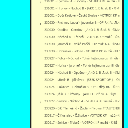
231001 - Rychnov A - Libčany - VOTROK KP mužů - ©PR
231001 - Hronov - Náchod B - JAKO 1. B tř. sk. B - ©MM
231001 - Dvůr Králové - Česká Skalice - VOTROK KP mužů -
230930 - Rychnov Labuť - Javornice B - OP RK IV. třídy - ©P
230930 - Opočno - Černilov - JAKO 1. B tř. sk. B - ©MV
230930 - Náchod A - Třebeš - VOTROK KP mužů - ©MM
230930 - Jaroměř B - Velké Poříčí - OP muži NA - ©VM
230930 - Dobruška - Solnice - VOTROK KP mužů - ©EŠ
230927 - Police - Náchod - Pohár hejtmana osmifinále - ©M
230927 - Hořice - Jaroměř - Pohár hejtmana osmifinále - ©V
230924 - Náchod B - Opočno - JAKO 1. B tř. sk. B - ©MV
230924 - Miletín B - Jičíněves - JEŽEK SPORT OP JI - ©IR
230924 - Lukavice - Dobruška B - OP II.třídy RK - ©PR
230924 - Jičín B - Skřivany - JAKO 1. B tř. sk. A - ©JV
230922 - Solnice - Náchod A - VOTROK KP mužů - ©MM+EŠ
230920 - Bílá Třemešná - Žacléř - Pivovar TRAUTENBERK 
230917 - Č.Kostelec - Č.Skalice - VOTROK KP mužů - ©MV
230917 - Solnice - Třebeš - VOTROK KP mužů - ©EŠ