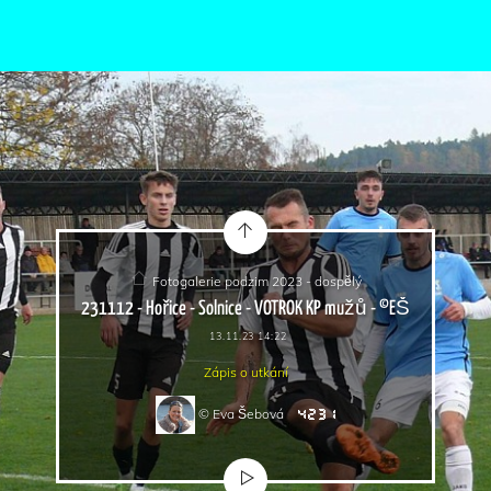
Fotogalerie podzim 2023 - dospělý
231112 - Hořice - Solnice - VOTROK KP mužů - ©EŠ
13.11.23 14:22
Zápis o utkání
© Eva Šebová