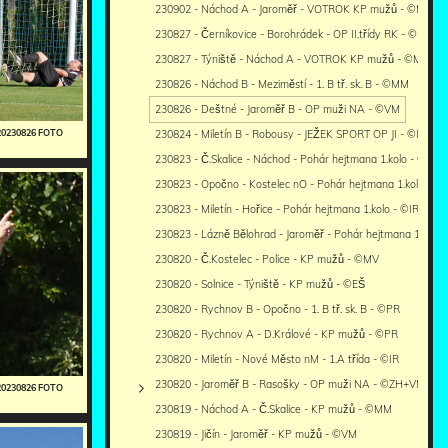
230902 - Náchod A - Jaroměř - VOTROK KP mužů - ©MM
230827 - Černíkovice - Borohrádek - OP II.třídy RK - ©PR
230827 - Týniště - Náchod A - VOTROK KP mužů - ©MM
230826 - Náchod B - Meziměstí - 1. B tř. sk. B - ©MM
230826 - Deštné - Jaroměř B - OP muži NA - ©VM
230824 - Miletín B - Robousy - JEŽEK SPORT OP JI - ©IR
20230826 FOTO
230823 - Č.Skalice - Náchod - Pohár hejtmana 1.kolo - ©MM
230823 - Opočno - Kostelec nO - Pohár hejtmana 1.kolo - 
230823 - Miletín - Hořice - Pohár hejtmana 1.kolo - ©IR
230823 - Lázně Bělohrad - Jaroměř - Pohár hejtmana 1.kolo
230820 - Č.Kostelec - Police - KP mužů - ©MV
230820 - Solnice - Týniště - KP mužů - ©EŠ
230820 - Rychnov B - Opočno - 1. B tř. sk. B - ©PR
230820 - Rychnov A - D.Králové - KP mužů - ©PR
230820 - Miletín - Nové Město nM - 1.A třída - ©IR
230820 - Jaroměř B - Rasošky - OP muži NA - ©ZH+VM
20230826 FOTO
230819 - Náchod A - Č.Skalice - KP mužů - ©MM
230819 - Jičín - Jaroměř - KP mužů - ©VM