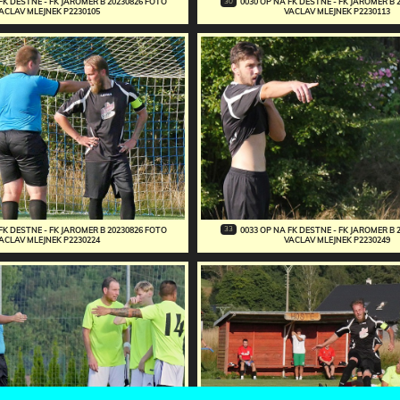
30
FK DESTNE - FK JAROMER B 20230826 FOTO
0030 OP NA FK DESTNE - FK JAROMER B 
ACLAV MLEJNEK P2230105
VACLAV MLEJNEK P2230113
33
FK DESTNE - FK JAROMER B 20230826 FOTO
0033 OP NA FK DESTNE - FK JAROMER B 
ACLAV MLEJNEK P2230224
VACLAV MLEJNEK P2230249