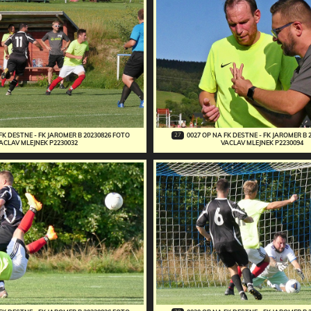
27
FK DESTNE - FK JAROMER B 20230826 FOTO
0027 OP NA FK DESTNE - FK JAROMER B 
ACLAV MLEJNEK P2230032
VACLAV MLEJNEK P2230094