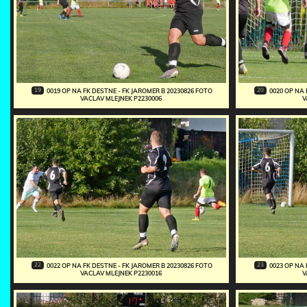
19
20
0019 OP NA FK DESTNE - FK JAROMER B 20230826 FOTO
0020 OP NA 
VACLAV MLEJNEK P2230006
V
22
23
0022 OP NA FK DESTNE - FK JAROMER B 20230826 FOTO
0023 OP NA 
VACLAV MLEJNEK P2230016
V