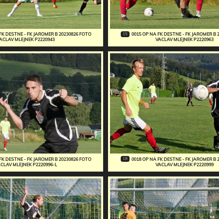
15
FK DESTNE - FK JAROMER B 20230826 FOTO
0015 OP NA FK DESTNE - FK JAROMER B 
ACLAV MLEJNEK P2220943
VACLAV MLEJNEK P2220963
18
FK DESTNE - FK JAROMER B 20230826 FOTO
0018 OP NA FK DESTNE - FK JAROMER B 
CLAV MLEJNEK P2220996-L
VACLAV MLEJNEK P2220999