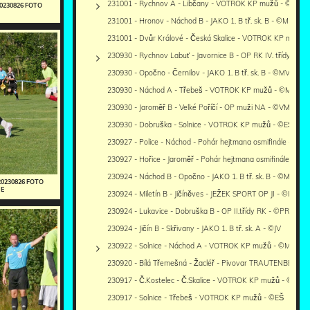
231001 - Rychnov A - Libčany - VOTROK KP mužů - ©PR
20230826 FOTO
231001 - Hronov - Náchod B - JAKO 1. B tř. sk. B - ©MM
231001 - Dvůr Králové - Česká Skalice - VOTROK KP mužů -
230930 - Rychnov Labuť - Javornice B - OP RK IV. třídy - ©P
230930 - Opočno - Černilov - JAKO 1. B tř. sk. B - ©MV
230930 - Náchod A - Třebeš - VOTROK KP mužů - ©MM
230930 - Jaroměř B - Velké Poříčí - OP muži NA - ©VM
230930 - Dobruška - Solnice - VOTROK KP mužů - ©EŠ
230927 - Police - Náchod - Pohár hejtmana osmifinále - ©M
230927 - Hořice - Jaroměř - Pohár hejtmana osmifinále - ©V
230924 - Náchod B - Opočno - JAKO 1. B tř. sk. B - ©MV
20230826 FOTO
IE
230924 - Miletín B - Jičíněves - JEŽEK SPORT OP JI - ©IR
230924 - Lukavice - Dobruška B - OP II.třídy RK - ©PR
230924 - Jičín B - Skřivany - JAKO 1. B tř. sk. A - ©JV
230922 - Solnice - Náchod A - VOTROK KP mužů - ©MM+EŠ
230920 - Bílá Třemešná - Žacléř - Pivovar TRAUTENBERK 
230917 - Č.Kostelec - Č.Skalice - VOTROK KP mužů - ©MV
230917 - Solnice - Třebeš - VOTROK KP mužů - ©EŠ