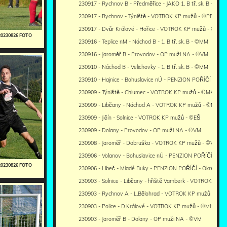
230917 - Rychnov B - Předměřice - JAKO 1. B tř. sk. B - ©PR
230917 - Rychnov - Týniště - VOTROK KP mužů - ©PR
230917 - Dvůr Králové - Hořice - VOTROK KP mužů - ©RJ
20230826 FOTO
230916 - Teplice nM - Náchod B - 1. B tř. sk. B - ©MM
230916 - Jaroměř B - Provodov - OP muži NA - ©VM
230910 - Náchod B - Velichovky - 1. B tř. sk. B - ©MM
230910 - Hajnice - Bohuslavice nÚ - PENZION POŘÍČÍ - Okre
230909 - Týniště - Chlumec - VOTROK KP mužů - ©MK
230909 - Libčany - Náchod A - VOTROK KP mužů - ©MM
230909 - Jičín - Solnice - VOTROK KP mužů - ©EŠ
230909 - Dolany - Provodov - OP muži NA - ©VM
230908 - Jaroměř - Dobruška - VOTROK KP mužů - ©VM
230906 - Volanov - Bohuslavice nÚ - PENZION POŘÍČÍ - Okr
20230826 FOTO
230906 - Libeč - Mladé Buky - PENZION POŘÍČÍ - Okresní p
230903 - Solnice - Libčany - hřiště Vamberk - VOTROK KP m
230903 - Rychnov A - L.Bělohrad - VOTROK KP mužů - ©PR
230903 - Police - D.Králové - VOTROK KP mužů - ©MH
230903 - Jaroměř B - Dolany - OP muži NA - ©VM