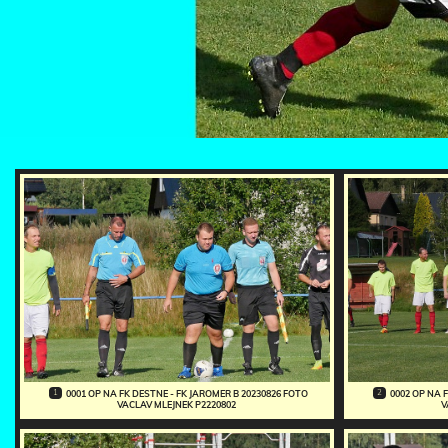
1
2
0001 OP NA FK DESTNE - FK JAROMER B 20230826 FOTO
0002 OP NA 
VACLAV MLEJNEK P2220802
V