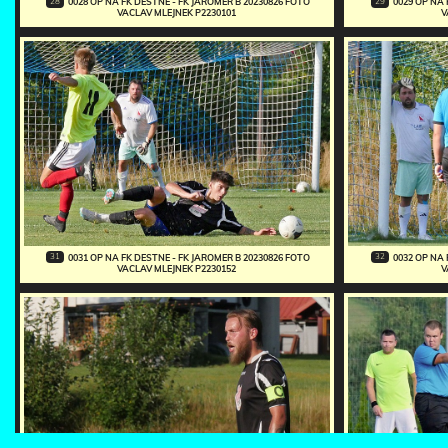
28
29
0028 OP NA FK DESTNE - FK JAROMER B 20230826 FOTO
0029 OP NA 
VACLAV MLEJNEK P2230101
V
31
32
0031 OP NA FK DESTNE - FK JAROMER B 20230826 FOTO
0032 OP NA 
VACLAV MLEJNEK P2230152
V