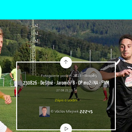
Fotogalerie podzim 2023 - dospělý
230826 - Deštné - Jaroměř B - OP muži NA - ©VM
27.08.23 13:36
Zápis o utkání
© Václav Mlejnek