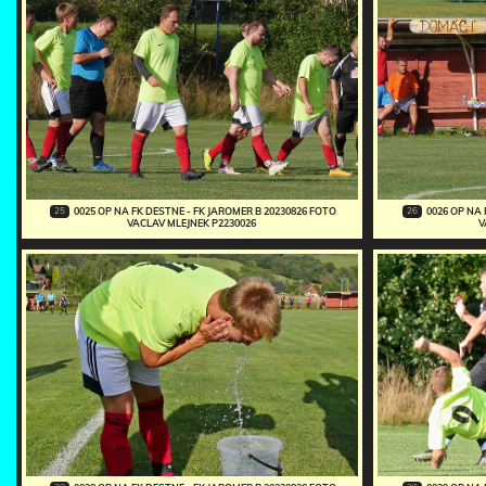
25
26
0025 OP NA FK DESTNE - FK JAROMER B 20230826 FOTO
0026 OP NA 
VACLAV MLEJNEK P2230026
V