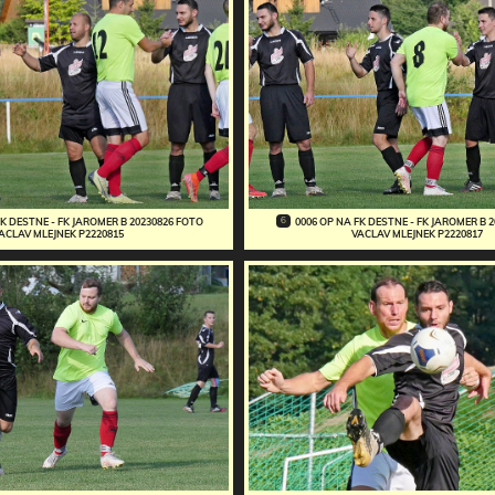
6
FK DESTNE - FK JAROMER B 20230826 FOTO
0006 OP NA FK DESTNE - FK JAROMER B 
ACLAV MLEJNEK P2220815
VACLAV MLEJNEK P2220817