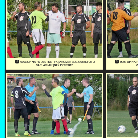
4
5
0004 OP NA FK DESTNE - FK JAROMER B 20230826 FOTO
0005 OP NA 
VACLAV MLEJNEK P2220812
V