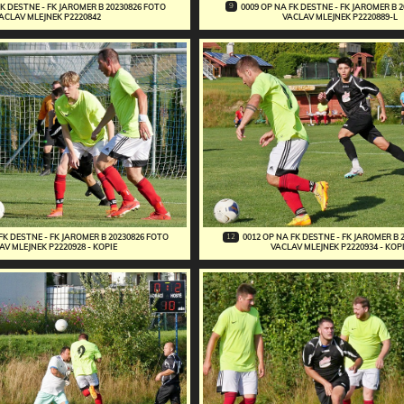
9
FK DESTNE - FK JAROMER B 20230826 FOTO
0009 OP NA FK DESTNE - FK JAROMER B 
ACLAV MLEJNEK P2220842
VACLAV MLEJNEK P2220889-L
12
FK DESTNE - FK JAROMER B 20230826 FOTO
0012 OP NA FK DESTNE - FK JAROMER B 
AV MLEJNEK P2220928 - KOPIE
VACLAV MLEJNEK P2220934 - KOP