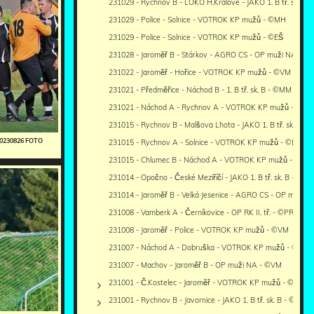
231029 - Rychnov B - LOKO H.Králové - JAKO 1. B tř. sk. B 
231029 - Police - Solnice - VOTROK KP mužů - ©MH
231029 - Police - Solnice - VOTROK KP mužů - ©EŠ
231028 - Jaroměř B - Stárkov - AGRO CS - OP muži NA - ©
231022 - Jaroměř - Hořice - VOTROK KP mužů - ©VM
231021 - Předměřice - Náchod B - 1. B tř. sk. B - ©MM
231021 - Náchod A - Rychnov A - VOTROK KP mužů - ©M
231015 - Rychnov B - Malšova Lhota - JAKO 1. B tř. sk. B - 
20230826 FOTO
231015 - Rychnov A - Solnice - VOTROK KP mužů - ©EŠ
231015 - Chlumec B - Náchod A - VOTROK KP mužů - ©MM
231014 - Opočno - České Meziříčí - JAKO 1. B tř. sk. B - ©MK
231014 - Jaroměř B - Velká Jesenice - AGRO CS - OP muži 
231008 - Vamberk A - Černíkovice - OP RK II. tř. - ©PR
231008 - Jaroměř - Police - VOTROK KP mužů - ©VM
231007 - Náchod A - Dobruška - VOTROK KP mužů - ©MM
231007 - Machov - Jaroměř B - OP muži NA - ©VM
231001 - Č.Kostelec - Jaroměř - VOTROK KP mužů - ©VM+
231001 - Rychnov B - Javornice - JAKO 1. B tř. sk. B - ©PR