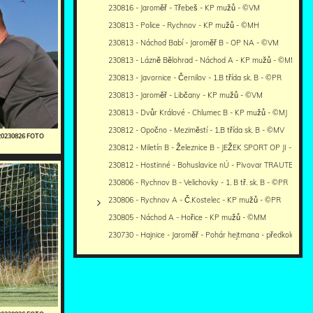
230816 - Jaroměř - Třebeš - KP mužů - ©VM
230813 - Police - Rychnov - KP mužů - ©MH
230813 - Náchod Babí - Jaroměř B - OP NA - ©VM
230813 - Lázně Bělohrad - Náchod A - KP mužů - ©MM
230813 - Javornice - Černilov - 1.B třída sk. B - ©PR
230813 - Jaroměř - Libčany - KP mužů - ©VM
230813 - Dvůr Králové - Chlumec B - KP mužů - ©MJ
230812 - Opočno - Meziměstí - 1.B třída sk. B - ©MV
20230826 FOTO
230812 - Miletín B - Železnice B - JEŽEK SPORT OP JI - ©IR
230812 - Hostinné - Bohuslavice nÚ - Pivovar TRAUTENBE
230806 - Rychnov B - Velichovky - 1. B tř. sk. B - ©PR
230806 - Rychnov A - Č.Kostelec - KP mužů - ©PR
230805 - Náchod A - Hořice - KP mužů - ©MM
230730 - Hajnice - Jaroměř - Pohár hejtmana - předkolo - hř.