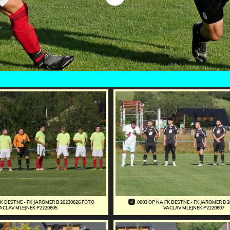
3
FK DESTNE - FK JAROMER B 20230826 FOTO
0003 OP NA FK DESTNE - FK JAROMER B 
ACLAV MLEJNEK P2220805
VACLAV MLEJNEK P2220807