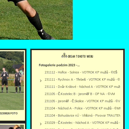
OBSAH TOHOTO WEBU
Fotogalerie podzim 2023 -…
231112 - Hořice - Solnice - VOTROK KP mužů - ©EŠ
231111 - Rychnov A - Třebeš - VOTROK KP mužů - ©PR
231111 - Dvůr Králové - Náchod A - VOTROK KP mužů - 
231105 - Č.Kostelec B - Jaroměř B - OP NA - ©VM
231105 - Jaroměř - Č.Skalice - VOTROK KP mužů - ©VM
231104 - Náchod A - Police - VOTROK KP mužů - ©MM
20230826 FOTO
231104 - Bohuslavice nÚ - Vítězná - Pivovar TRAUTENBER
231029 - Č.Kostelec - Náchod A - VOTROK KP mužů - ©MM