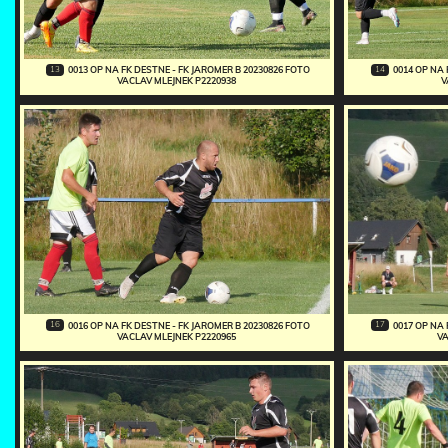
13
14
0013 OP NA FK DESTNE - FK JAROMER B 20230826 FOTO
0014 OP NA 
VACLAV MLEJNEK P2220938
V
16
17
0016 OP NA FK DESTNE - FK JAROMER B 20230826 FOTO
0017 OP NA 
VACLAV MLEJNEK P2220965
VA