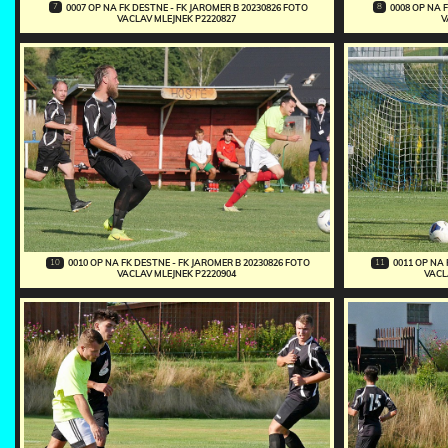
7
8
0007 OP NA FK DESTNE - FK JAROMER B 20230826 FOTO
0008 OP NA 
VACLAV MLEJNEK P2220827
V
10
11
0010 OP NA FK DESTNE - FK JAROMER B 20230826 FOTO
0011 OP NA 
VACLAV MLEJNEK P2220904
VACL