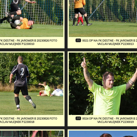
21
FK DESTNE - FK JAROMER B 20230826 FOTO
0021 OP NA FK DESTNE - FK JAROMER B 
ACLAV MLEJNEK P2230010
VACLAV MLEJNEK P2230013
24
FK DESTNE - FK JAROMER B 20230826 FOTO
0024 OP NA FK DESTNE - FK JAROMER B 
ACLAV MLEJNEK P2230018
VACLAV MLEJNEK P2230019