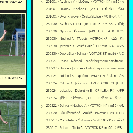
231001 - Rychnov A - Libčany - VOTROK KP mužů - ©PR
0819 FOTO VACLAV
231001 - Hronov - Náchod B - JAKO 1. B tř. sk. B - ©MM
231001 - Dvůr Králové - Česká Skalice - VOTROK KP mužů -
230930 - Rychnov Labuť - Javornice B - OP RK IV. třídy - ©P
230930 - Opočno - Černilov - JAKO 1. B tř. sk. B - ©MV
230930 - Náchod A - Třebeš - VOTROK KP mužů - ©MM
230930 - Jaroměř B - Velké Poříčí - OP muži NA - ©VM
230930 - Dobruška - Solnice - VOTROK KP mužů - ©EŠ
230927 - Police - Náchod - Pohár hejtmana osmifinále - ©M
230927 - Hořice - Jaroměř - Pohár hejtmana osmifinále - ©V
230924 - Náchod B - Opočno - JAKO 1. B tř. sk. B - ©MV
0819 FOTO VACLAV
230924 - Miletín B - Jičíněves - JEŽEK SPORT OP JI - ©IR
230924 - Lukavice - Dobruška B - OP II.třídy RK - ©PR
230924 - Jičín B - Skřivany - JAKO 1. B tř. sk. A - ©JV
230922 - Solnice - Náchod A - VOTROK KP mužů - ©MM+EŠ
230920 - Bílá Třemešná - Žacléř - Pivovar TRAUTENBERK 
230917 - Č.Kostelec - Č.Skalice - VOTROK KP mužů - ©MV
230917 - Solnice - Třebeš - VOTROK KP mužů - ©EŠ