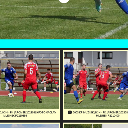
3
K JICIN - FK JAROMER 20230819 FOTO VACLAV
0003 KP MUZI SK JICIN - FK JAROMER 2023
MLEJNEK P2210398
MLEJNEK P2210400