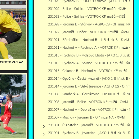
231029 - Rychnov B - LOKO H.Králové - JAKO 1. B tř. sk. B 
231029 - Police - Solnice - VOTROK KP mužů - ©MH
231029 - Police - Solnice - VOTROK KP mužů - ©EŠ
231028 - Jaroměř B - Stárkov - AGRO CS - OP muži NA - ©
231022 - Jaroměř - Hořice - VOTROK KP mužů - ©VM
231021 - Předměřice - Náchod B - 1. B tř. sk. B - ©MM
231021 - Náchod A - Rychnov A - VOTROK KP mužů - ©M
231015 - Rychnov B - Malšova Lhota - JAKO 1. B tř. sk. B - 
0819 FOTO VACLAV
231015 - Rychnov A - Solnice - VOTROK KP mužů - ©EŠ
231015 - Chlumec B - Náchod A - VOTROK KP mužů - ©MM
231014 - Opočno - České Meziříčí - JAKO 1. B tř. sk. B - ©MK
231014 - Jaroměř B - Velká Jesenice - AGRO CS - OP muži 
231008 - Vamberk A - Černíkovice - OP RK II. tř. - ©PR
231008 - Jaroměř - Police - VOTROK KP mužů - ©VM
231007 - Náchod A - Dobruška - VOTROK KP mužů - ©MM
231007 - Machov - Jaroměř B - OP muži NA - ©VM
231001 - Č.Kostelec - Jaroměř - VOTROK KP mužů - ©VM+
231001 - Rychnov B - Javornice - JAKO 1. B tř. sk. B - ©PR