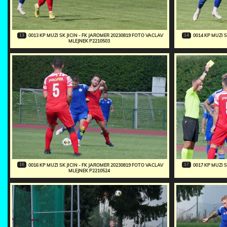
13
14
0013 KP MUZI SK JICIN - FK JAROMER 20230819 FOTO VACLAV
0014 KP MUZI 
MLEJNEK P2210503
16
17
0016 KP MUZI SK JICIN - FK JAROMER 20230819 FOTO VACLAV
0017 KP MUZI 
MLEJNEK P2210524