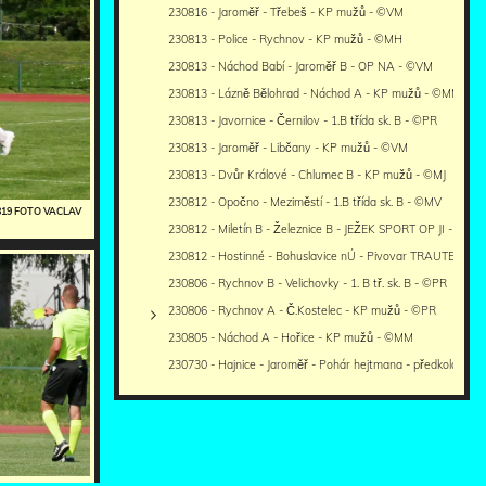
230816 - Jaroměř - Třebeš - KP mužů - ©VM
230813 - Police - Rychnov - KP mužů - ©MH
230813 - Náchod Babí - Jaroměř B - OP NA - ©VM
230813 - Lázně Bělohrad - Náchod A - KP mužů - ©MM
230813 - Javornice - Černilov - 1.B třída sk. B - ©PR
230813 - Jaroměř - Libčany - KP mužů - ©VM
230813 - Dvůr Králové - Chlumec B - KP mužů - ©MJ
230812 - Opočno - Meziměstí - 1.B třída sk. B - ©MV
0819 FOTO VACLAV
230812 - Miletín B - Železnice B - JEŽEK SPORT OP JI - ©IR
230812 - Hostinné - Bohuslavice nÚ - Pivovar TRAUTENBE
230806 - Rychnov B - Velichovky - 1. B tř. sk. B - ©PR
230806 - Rychnov A - Č.Kostelec - KP mužů - ©PR
230805 - Náchod A - Hořice - KP mužů - ©MM
230730 - Hajnice - Jaroměř - Pohár hejtmana - předkolo - hř.