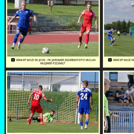
4
5
0004 KP MUZI SK JICIN - FK JAROMER 20230819 FOTO VACLAV
0005 KP MUZI S
MLEJNEK P2210417