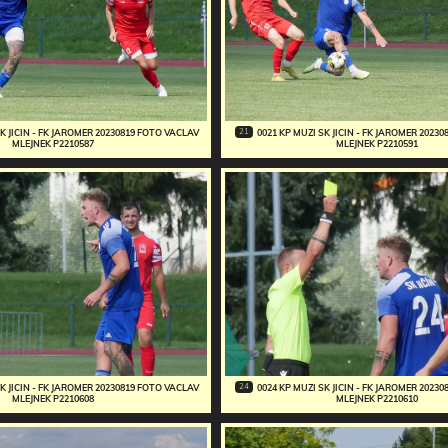
21
SK JICIN - FK JAROMER 20230819 FOTO VACLAV
0021 KP MUZI SK JICIN - FK JAROMER 2023
MLEJNEK P2210587
MLEJNEK P2210591
24
SK JICIN - FK JAROMER 20230819 FOTO VACLAV
0024 KP MUZI SK JICIN - FK JAROMER 2023
MLEJNEK P2210608
MLEJNEK P2210610