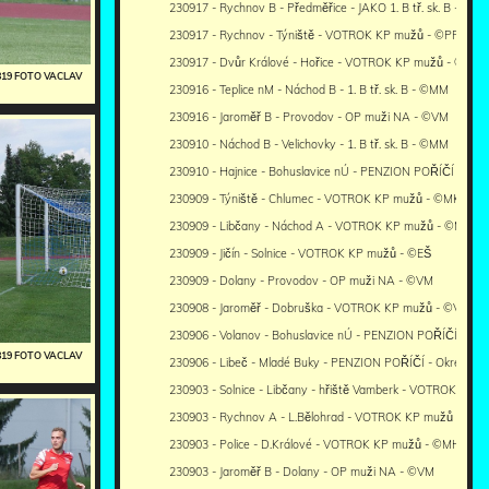
230917 - Rychnov B - Předměřice - JAKO 1. B tř. sk. B - ©PR
230917 - Rychnov - Týniště - VOTROK KP mužů - ©PR
230917 - Dvůr Králové - Hořice - VOTROK KP mužů - ©RJ
0819 FOTO VACLAV
230916 - Teplice nM - Náchod B - 1. B tř. sk. B - ©MM
230916 - Jaroměř B - Provodov - OP muži NA - ©VM
230910 - Náchod B - Velichovky - 1. B tř. sk. B - ©MM
230910 - Hajnice - Bohuslavice nÚ - PENZION POŘÍČÍ - Okre
230909 - Týniště - Chlumec - VOTROK KP mužů - ©MK
230909 - Libčany - Náchod A - VOTROK KP mužů - ©MM
230909 - Jičín - Solnice - VOTROK KP mužů - ©EŠ
230909 - Dolany - Provodov - OP muži NA - ©VM
230908 - Jaroměř - Dobruška - VOTROK KP mužů - ©VM
230906 - Volanov - Bohuslavice nÚ - PENZION POŘÍČÍ - Okr
0819 FOTO VACLAV
230906 - Libeč - Mladé Buky - PENZION POŘÍČÍ - Okresní p
230903 - Solnice - Libčany - hřiště Vamberk - VOTROK KP m
230903 - Rychnov A - L.Bělohrad - VOTROK KP mužů - ©PR
230903 - Police - D.Králové - VOTROK KP mužů - ©MH
230903 - Jaroměř B - Dolany - OP muži NA - ©VM