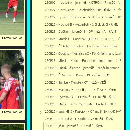
230902 - Náchod A - Jaroměř - VOTROK KP mužů - ©MM
230827 - Černíkovice - Borohrádek - OP II.třídy RK - ©PR
230827 - Týniště - Náchod A - VOTROK KP mužů - ©MM
230826 - Náchod B - Meziměstí - 1. B tř. sk. B - ©MM
230826 - Deštné - Jaroměř B - OP muži NA - ©VM
230824 - Miletín B - Robousy - JEŽEK SPORT OP JI - ©IR
0819 FOTO VACLAV
230823 - Č.Skalice - Náchod - Pohár hejtmana 1.kolo - ©MM
230823 - Opočno - Kostelec nO - Pohár hejtmana 1.kolo - 
230823 - Miletín - Hořice - Pohár hejtmana 1.kolo - ©IR
230823 - Lázně Bělohrad - Jaroměř - Pohár hejtmana 1.kolo
230820 - Č.Kostelec - Police - KP mužů - ©MV
230820 - Solnice - Týniště - KP mužů - ©EŠ
230820 - Rychnov B - Opočno - 1. B tř. sk. B - ©PR
230820 - Rychnov A - D.Králové - KP mužů - ©PR
230820 - Miletín - Nové Město nM - 1.A třída - ©IR
230820 - Jaroměř B - Rasošky - OP muži NA - ©ZH+VM
0819 FOTO VACLAV
230819 - Náchod A - Č.Skalice - KP mužů - ©MM
230819 - Jičín - Jaroměř - KP mužů - ©VM