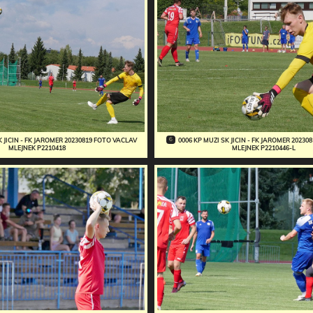
6
K JICIN - FK JAROMER 20230819 FOTO VACLAV
0006 KP MUZI SK JICIN - FK JAROMER 2023
MLEJNEK P2210418
MLEJNEK P2210446-L