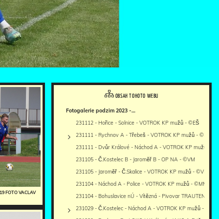
OBSAH TOHOTO WEBU
Fotogalerie podzim 2023 -…
231112 - Hořice - Solnice - VOTROK KP mužů - ©EŠ
231111 - Rychnov A - Třebeš - VOTROK KP mužů - ©PR
231111 - Dvůr Králové - Náchod A - VOTROK KP mužů - 
231105 - Č.Kostelec B - Jaroměř B - OP NA - ©VM
231105 - Jaroměř - Č.Skalice - VOTROK KP mužů - ©VM
231104 - Náchod A - Police - VOTROK KP mužů - ©MM
0819 FOTO VACLAV
231104 - Bohuslavice nÚ - Vítězná - Pivovar TRAUTENBER
231029 - Č.Kostelec - Náchod A - VOTROK KP mužů - ©MM