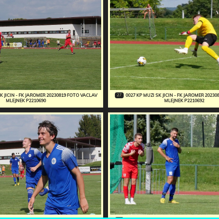
27
SK JICIN - FK JAROMER 20230819 FOTO VACLAV
0027 KP MUZI SK JICIN - FK JAROMER 2023
MLEJNEK P2210690
MLEJNEK P2210692