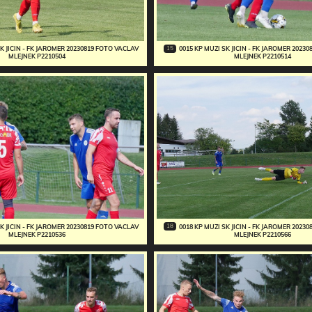
15
SK JICIN - FK JAROMER 20230819 FOTO VACLAV
0015 KP MUZI SK JICIN - FK JAROMER 2023
MLEJNEK P2210504
MLEJNEK P2210514
18
SK JICIN - FK JAROMER 20230819 FOTO VACLAV
0018 KP MUZI SK JICIN - FK JAROMER 2023
MLEJNEK P2210536
MLEJNEK P2210566