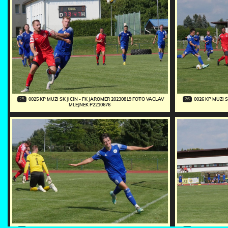
25
26
0025 KP MUZI SK JICIN - FK JAROMER 20230819 FOTO VACLAV
0026 KP MUZI 
MLEJNEK P2210676