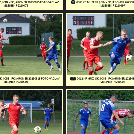
9
K JICIN - FK JAROMER 20230819 FOTO VACLAV
0009 KP MUZI SK JICIN - FK JAROMER 2023
MLEJNEK P2210479
MLEJNEK P2210497
12
SK JICIN - FK JAROMER 20230819 FOTO VACLAV
0012 KP MUZI SK JICIN - FK JAROMER 2023
MLEJNEK P2210501
MLEJNEK P2210502