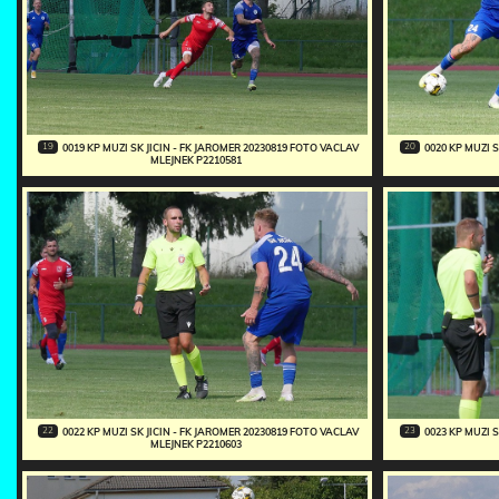
19
20
0019 KP MUZI SK JICIN - FK JAROMER 20230819 FOTO VACLAV
0020 KP MUZI 
MLEJNEK P2210581
22
23
0022 KP MUZI SK JICIN - FK JAROMER 20230819 FOTO VACLAV
0023 KP MUZI 
MLEJNEK P2210603