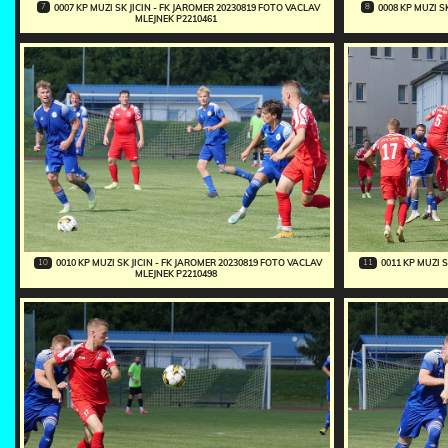
7
8
0007 KP MUZI SK JICIN - FK JAROMER 20230819 FOTO VACLAV
0008 KP MUZI S
MLEJNEK P2210461
10
11
0010 KP MUZI SK JICIN - FK JAROMER 20230819 FOTO VACLAV
0011 KP MUZI 
MLEJNEK P2210498