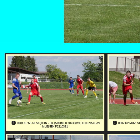
1
2
0001 KP MUZI SK JICIN - FK JAROMER 20230819 FOTO VACLAV
0002 KP MUZI S
MLEJNEK P2210381