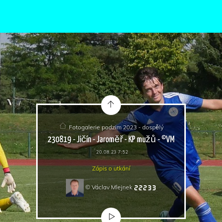
Fotogalerie podzim 2023 - dospělý
230819 - Jičín - Jaroměř - KP mužů - ©VM
20.08.23 7:52
Zápis o utkání
© Václav Mlejnek