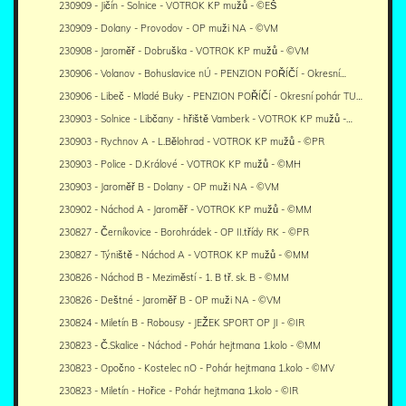
230909 - Jičín - Solnice - VOTROK KP mužů - ©EŠ
230909 - Dolany - Provodov - OP muži NA - ©VM
230908 - Jaroměř - Dobruška - VOTROK KP mužů - ©VM
230906 - Volanov - Bohuslavice nÚ - PENZION POŘÍČÍ - Okresní…
230906 - Libeč - Mladé Buky - PENZION POŘÍČÍ - Okresní pohár TU…
230903 - Solnice - Libčany - hřiště Vamberk - VOTROK KP mužů -…
230903 - Rychnov A - L.Bělohrad - VOTROK KP mužů - ©PR
230903 - Police - D.Králové - VOTROK KP mužů - ©MH
230903 - Jaroměř B - Dolany - OP muži NA - ©VM
230902 - Náchod A - Jaroměř - VOTROK KP mužů - ©MM
230827 - Černíkovice - Borohrádek - OP II.třídy RK - ©PR
230827 - Týniště - Náchod A - VOTROK KP mužů - ©MM
230826 - Náchod B - Meziměstí - 1. B tř. sk. B - ©MM
230826 - Deštné - Jaroměř B - OP muži NA - ©VM
230824 - Miletín B - Robousy - JEŽEK SPORT OP JI - ©IR
230823 - Č.Skalice - Náchod - Pohár hejtmana 1.kolo - ©MM
230823 - Opočno - Kostelec nO - Pohár hejtmana 1.kolo - ©MV
230823 - Miletín - Hořice - Pohár hejtmana 1.kolo - ©IR