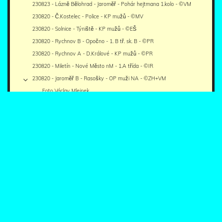
230823 - Lázně Bělohrad - Jaroměř - Pohár hejtmana 1.kolo - ©VM
230820 - Č.Kostelec - Police - KP mužů - ©MV
230820 - Solnice - Týniště - KP mužů - ©EŠ
230820 - Rychnov B - Opočno - 1. B tř. sk. B - ©PR
230820 - Rychnov A - D.Králové - KP mužů - ©PR
230820 - Miletín - Nové Město nM - 1.A třída - ©IR
230820 - Jaroměř B - Rasošky - OP muži NA - ©ZH+VM
Foto Václav Mlejnek
Foto Zdeněk Hrobský
230819 - Náchod A - Č.Skalice - KP mužů - ©MM
230819 - Jičín - Jaroměř - KP mužů - ©VM
230816 - Jaroměř - Třebeš - KP mužů - ©VM
230813 - Police - Rychnov - KP mužů - ©MH
230813 - Náchod Babí - Jaroměř B - OP NA - ©VM
230813 - Lázně Bělohrad - Náchod A - KP mužů - ©MM
230813 - Javornice - Černilov - 1.B třída sk. B - ©PR
230813 - Jaroměř - Libčany - KP mužů - ©VM
230813 - Dvůr Králové - Chlumec B - KP mužů - ©MJ