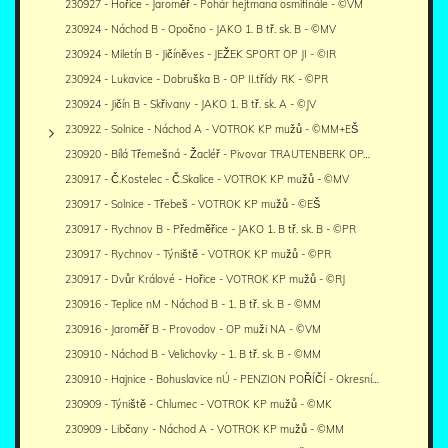
230927 - Hořice - Jaroměř - Pohár hejtmana osmifinále - ©VM
230924 - Náchod B - Opočno - JAKO 1. B tř. sk. B - ©MV
230924 - Miletín B - Jičíněves - JEŽEK SPORT OP JI - ©IR
230924 - Lukavice - Dobruška B - OP II.třídy RK - ©PR
230924 - Jičín B - Skřivany - JAKO 1. B tř. sk. A - ©JV
230922 - Solnice - Náchod A - VOTROK KP mužů - ©MM+EŠ
230920 - Bílá Třemešná - Žacléř - Pivovar TRAUTENBERK OP…
230917 - Č.Kostelec - Č.Skalice - VOTROK KP mužů - ©MV
230917 - Solnice - Třebeš - VOTROK KP mužů - ©EŠ
230917 - Rychnov B - Předměřice - JAKO 1. B tř. sk. B - ©PR
230917 - Rychnov - Týniště - VOTROK KP mužů - ©PR
230917 - Dvůr Králové - Hořice - VOTROK KP mužů - ©RJ
230916 - Teplice nM - Náchod B - 1. B tř. sk. B - ©MM
230916 - Jaroměř B - Provodov - OP muži NA - ©VM
230910 - Náchod B - Velichovky - 1. B tř. sk. B - ©MM
230910 - Hajnice - Bohuslavice nÚ - PENZION POŘÍČÍ - Okresní…
230909 - Týniště - Chlumec - VOTROK KP mužů - ©MK
230909 - Libčany - Náchod A - VOTROK KP mužů - ©MM