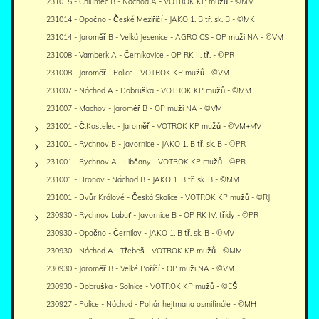
231015 - Chlumec B - Náchod A - VOTROK KP mužů - ©MM
231014 - Opočno - České Meziříčí - JAKO 1. B tř. sk. B - ©MK
231014 - Jaroměř B - Velká Jesenice - AGRO CS - OP muži NA - ©VM
231008 - Vamberk A - Černíkovice - OP RK II. tř. - ©PR
231008 - Jaroměř - Police - VOTROK KP mužů - ©VM
231007 - Náchod A - Dobruška - VOTROK KP mužů - ©MM
231007 - Machov - Jaroměř B - OP muži NA - ©VM
231001 - Č.Kostelec - Jaroměř - VOTROK KP mužů - ©VM+MV
231001 - Rychnov B - Javornice - JAKO 1. B tř. sk. B - ©PR
231001 - Rychnov A - Libčany - VOTROK KP mužů - ©PR
231001 - Hronov - Náchod B - JAKO 1. B tř. sk. B - ©MM
231001 - Dvůr Králové - Česká Skalice - VOTROK KP mužů - ©RJ
230930 - Rychnov Labuť - Javornice B - OP RK IV. třídy - ©PR
230930 - Opočno - Černilov - JAKO 1. B tř. sk. B - ©MV
230930 - Náchod A - Třebeš - VOTROK KP mužů - ©MM
230930 - Jaroměř B - Velké Poříčí - OP muži NA - ©VM
230930 - Dobruška - Solnice - VOTROK KP mužů - ©EŠ
230927 - Police - Náchod - Pohár hejtmana osmifinále - ©MH