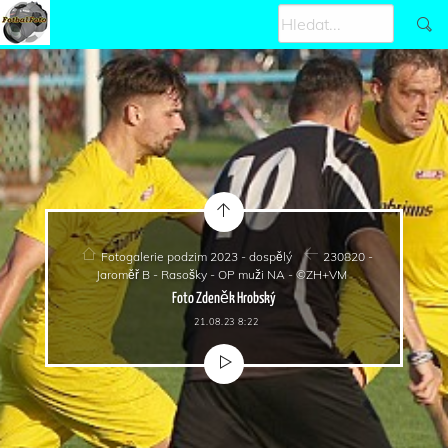
Fotogalerie podzim 2023 - dospělý
230820 -
Jaroměř B - Rasošky - OP muži NA - ©ZH+VM
Foto Zdeněk Hrobský
21.08.23 8:22