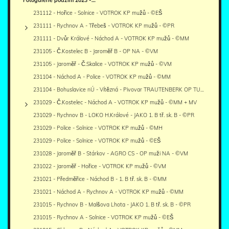
231112 - Hořice - Solnice - VOTROK KP mužů - ©EŠ
231111 - Rychnov A - Třebeš - VOTROK KP mužů - ©PR
231111 - Dvůr Králové - Náchod A - VOTROK KP mužů - ©MM
231105 - Č.Kostelec B - Jaroměř B - OP NA - ©VM
231105 - Jaroměř - Č.Skalice - VOTROK KP mužů - ©VM
231104 - Náchod A - Police - VOTROK KP mužů - ©MM
231104 - Bohuslavice nÚ - Vítězná - Pivovar TRAUTENBERK OP TU…
231029 - Č.Kostelec - Náchod A - VOTROK KP mužů - ©MM + MV
231029 - Rychnov B - LOKO H.Králové - JAKO 1. B tř. sk. B - ©PR
231029 - Police - Solnice - VOTROK KP mužů - ©MH
231029 - Police - Solnice - VOTROK KP mužů - ©EŠ
231028 - Jaroměř B - Stárkov - AGRO CS - OP muži NA - ©VM
231022 - Jaroměř - Hořice - VOTROK KP mužů - ©VM
231021 - Předměřice - Náchod B - 1. B tř. sk. B - ©MM
231021 - Náchod A - Rychnov A - VOTROK KP mužů - ©MM
231015 - Rychnov B - Malšova Lhota - JAKO 1. B tř. sk. B - ©PR
231015 - Rychnov A - Solnice - VOTROK KP mužů - ©EŠ