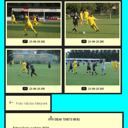
27
28
23-08-20 266
23-08-20 286
29
30
23-08-20 295
23-08-20 300
Foto Václav Mlejnek
OBSAH TOHOTO WEBU
Fotogalerie podzim 2023 -…