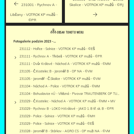
231001 - Rychnov A -
Skalice - VOTROK KP mužů - ©RJ
Libčany - VOTROK KP mužů -
©PR
OBSAH TOHOTO WEBU
Fotogalerie podzim 2023 -…
231112 - Hořice - Solnice - VOTROK KP mužů - ©EŠ
231111 - Rychnov A - Třebeš - VOTROK KP mužů - ©PR
231111 - Dvůr Králové - Náchod A - VOTROK KP mužů - ©MM
231105 - Č.Kostelec B - Jaroměř B - OP NA - ©VM
231105 - Jaroměř - Č.Skalice - VOTROK KP mužů - ©VM
231104 - Náchod A - Police - VOTROK KP mužů - ©MM
231104 - Bohuslavice nÚ - Vítězná - Pivovar TRAUTENBERK OP TU…
231029 - Č.Kostelec - Náchod A - VOTROK KP mužů - ©MM + MV
231029 - Rychnov B - LOKO H.Králové - JAKO 1. B tř. sk. B - ©PR
231029 - Police - Solnice - VOTROK KP mužů - ©MH
231029 - Police - Solnice - VOTROK KP mužů - ©EŠ
231028 - Jaroměř B - Stárkov - AGRO CS - OP muži NA - ©VM