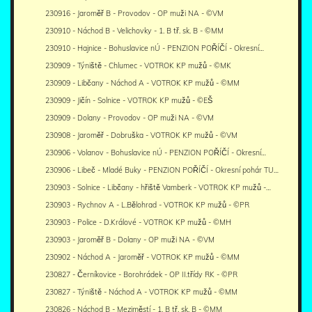
230916 - Jaroměř B - Provodov - OP muži NA - ©VM
230910 - Náchod B - Velichovky - 1. B tř. sk. B - ©MM
230910 - Hajnice - Bohuslavice nÚ - PENZION POŘÍČÍ - Okresní…
230909 - Týniště - Chlumec - VOTROK KP mužů - ©MK
230909 - Libčany - Náchod A - VOTROK KP mužů - ©MM
230909 - Jičín - Solnice - VOTROK KP mužů - ©EŠ
230909 - Dolany - Provodov - OP muži NA - ©VM
230908 - Jaroměř - Dobruška - VOTROK KP mužů - ©VM
230906 - Volanov - Bohuslavice nÚ - PENZION POŘÍČÍ - Okresní…
230906 - Libeč - Mladé Buky - PENZION POŘÍČÍ - Okresní pohár TU…
230903 - Solnice - Libčany - hřiště Vamberk - VOTROK KP mužů -…
230903 - Rychnov A - L.Bělohrad - VOTROK KP mužů - ©PR
230903 - Police - D.Králové - VOTROK KP mužů - ©MH
230903 - Jaroměř B - Dolany - OP muži NA - ©VM
230902 - Náchod A - Jaroměř - VOTROK KP mužů - ©MM
230827 - Černíkovice - Borohrádek - OP II.třídy RK - ©PR
230827 - Týniště - Náchod A - VOTROK KP mužů - ©MM
230826 - Náchod B - Meziměstí - 1. B tř. sk. B - ©MM