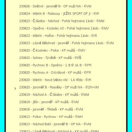
230826 - Deštné - Jaroměř B - OP muži NA - ©VM
230824 - Miletín B - Robousy - JEŽEK SPORT OP JI - ©IR
230823 - Č.Skalice - Náchod - Pohár hejtmana 1.kolo - ©MM
230823 - Opočno - Kostelec nO - Pohár hejtmana 1.kolo - ©MV
230823 - Miletín - Hořice - Pohár hejtmana 1.kolo - ©IR
230823 - Lázně Bělohrad - Jaroměř - Pohár hejtmana 1.kolo - ©VM
230820 - Č.Kostelec - Police - KP mužů - ©MV
230820 - Solnice - Týniště - KP mužů - ©EŠ
230820 - Rychnov B - Opočno - 1. B tř. sk. B - ©PR
230820 - Rychnov A - D.Králové - KP mužů - ©PR
230820 - Miletín - Nové Město nM - 1.A třída - ©IR
230820 - Jaroměř B - Rasošky - OP muži NA - ©ZH+VM
230819 - Náchod A - Č.Skalice - KP mužů - ©MM
230819 - Jičín - Jaroměř - KP mužů - ©VM
230816 - Jaroměř - Třebeš - KP mužů - ©VM
230813 - Police - Rychnov - KP mužů - ©MH
230813 - Náchod Babí - Jaroměř B - OP NA - ©VM
230813 - Lázně Bělohrad - Náchod A - KP mužů - ©MM