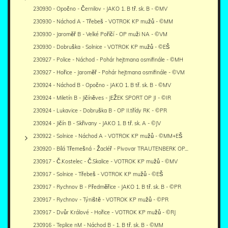
230930 - Opočno - Černilov - JAKO 1. B tř. sk. B - ©MV
230930 - Náchod A - Třebeš - VOTROK KP mužů - ©MM
230930 - Jaroměř B - Velké Poříčí - OP muži NA - ©VM
230930 - Dobruška - Solnice - VOTROK KP mužů - ©EŠ
230927 - Police - Náchod - Pohár hejtmana osmifinále - ©MH
230927 - Hořice - Jaroměř - Pohár hejtmana osmifinále - ©VM
230924 - Náchod B - Opočno - JAKO 1. B tř. sk. B - ©MV
230924 - Miletín B - Jičíněves - JEŽEK SPORT OP JI - ©IR
230924 - Lukavice - Dobruška B - OP II.třídy RK - ©PR
230924 - Jičín B - Skřivany - JAKO 1. B tř. sk. A - ©JV
230922 - Solnice - Náchod A - VOTROK KP mužů - ©MM+EŠ
230920 - Bílá Třemešná - Žacléř - Pivovar TRAUTENBERK OP…
230917 - Č.Kostelec - Č.Skalice - VOTROK KP mužů - ©MV
230917 - Solnice - Třebeš - VOTROK KP mužů - ©EŠ
230917 - Rychnov B - Předměřice - JAKO 1. B tř. sk. B - ©PR
230917 - Rychnov - Týniště - VOTROK KP mužů - ©PR
230917 - Dvůr Králové - Hořice - VOTROK KP mužů - ©RJ
230916 - Teplice nM - Náchod B - 1. B tř. sk. B - ©MM