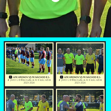
1
2
AFK HRONOV VS FK NÁCHOD B 1-
AFK HRONOV VS FK NÁCHOD B 1-
2
JAKO 1. B třída mužů, sk. B, 9. kolo, ročník
2
JAKO 1. B třída mužů, sk. B, 9. kolo, ročník
2023-2024
2023-2024