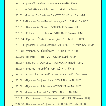
231022 - Jaroměř - Hořice - VOTROK KP mužů - ©VM
231021 - Předměřice - Náchod B - 1. B tř. sk. B - ©MM
231021 - Náchod A - Rychnov A - VOTROK KP mužů - ©MM
231015 - Rychnov B - Malšova Lhota - JAKO 1. B tř. sk. B - ©PR
231015 - Rychnov A - Solnice - VOTROK KP mužů - ©EŠ
231015 - Chlumec B - Náchod A - VOTROK KP mužů - ©MM
231014 - Opočno - České Meziříčí - JAKO 1. B tř. sk. B - ©MK
231014 - Jaroměř B - Velká Jesenice - AGRO CS - OP muži NA - ©VM
231008 - Vamberk A - Černíkovice - OP RK II. tř. - ©PR
231008 - Jaroměř - Police - VOTROK KP mužů - ©VM
231007 - Náchod A - Dobruška - VOTROK KP mužů - ©MM
231007 - Machov - Jaroměř B - OP muži NA - ©VM
231001 - Č.Kostelec - Jaroměř - VOTROK KP mužů - ©VM+MV
231001 - Rychnov B - Javornice - JAKO 1. B tř. sk. B - ©PR
231001 - Rychnov A - Libčany - VOTROK KP mužů - ©PR
231001 - Hronov - Náchod B - JAKO 1. B tř. sk. B - ©MM
231001 - Dvůr Králové - Česká Skalice - VOTROK KP mužů - ©RJ
230930 - Rychnov Labuť - Javornice B - OP RK IV. třídy - ©PR