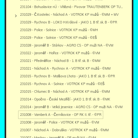
231104 - Bohuslavice nÚ - Vítězná - Pivovar TRAUTENBERK OP TU…
231029 - Č.Kostelec - Náchod A - VOTROK KP mužů - ©MM + MV
231029 - Rychnov B - LOKO H.Králové - JAKO 1. B tř. sk. B - ©PR
231029 - Police - Solnice - VOTROK KP mužů - ©MH
231029 - Police - Solnice - VOTROK KP mužů - ©EŠ
231028 - Jaroměř B - Stárkov - AGRO CS - OP muži NA - ©VM
231022 - Jaroměř - Hořice - VOTROK KP mužů - ©VM
231021 - Předměřice - Náchod B - 1. B tř. sk. B - ©MM
231021 - Náchod A - Rychnov A - VOTROK KP mužů - ©MM
231015 - Rychnov B - Malšova Lhota - JAKO 1. B tř. sk. B - ©PR
231015 - Rychnov A - Solnice - VOTROK KP mužů - ©EŠ
231015 - Chlumec B - Náchod A - VOTROK KP mužů - ©MM
231014 - Opočno - České Meziříčí - JAKO 1. B tř. sk. B - ©MK
231014 - Jaroměř B - Velká Jesenice - AGRO CS - OP muži NA - ©VM
231008 - Vamberk A - Černíkovice - OP RK II. tř. - ©PR
231008 - Jaroměř - Police - VOTROK KP mužů - ©VM
231007 - Náchod A - Dobruška - VOTROK KP mužů - ©MM
231007 - Machov - Jaroměř B - OP muži NA - ©VM