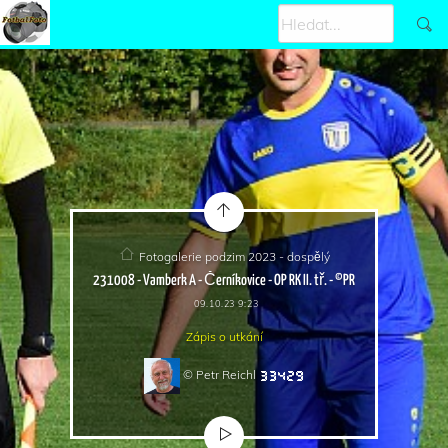
Fotogalerie podzim 2023 - dospělý
231008 - Vamberk A - Černíkovice - OP RK II. tř. - ©PR
09.10.23 9:23
Zápis o utkání
© Petr Reichl