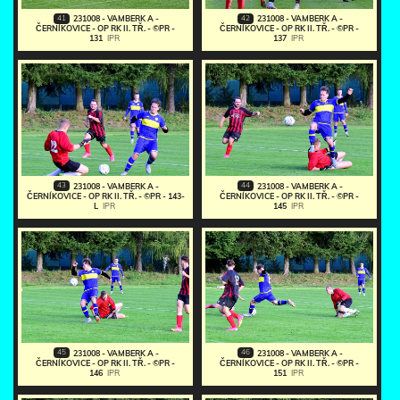
41
42
231008 - VAMBERK A -
231008 - VAMBERK A -
ČERNÍKOVICE - OP RK II. TŘ. - ©PR -
ČERNÍKOVICE - OP RK II. TŘ. - ©PR -
131
IPR
137
IPR
43
44
231008 - VAMBERK A -
231008 - VAMBERK A -
ČERNÍKOVICE - OP RK II. TŘ. - ©PR - 143-
ČERNÍKOVICE - OP RK II. TŘ. - ©PR -
L
IPR
145
IPR
45
46
231008 - VAMBERK A -
231008 - VAMBERK A -
ČERNÍKOVICE - OP RK II. TŘ. - ©PR -
ČERNÍKOVICE - OP RK II. TŘ. - ©PR -
146
IPR
151
IPR