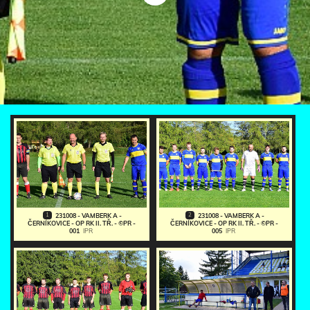
1
2
231008 - VAMBERK A -
231008 - VAMBERK A -
ČERNÍKOVICE - OP RK II. TŘ. - ©PR -
ČERNÍKOVICE - OP RK II. TŘ. - ©PR -
001
IPR
005
IPR