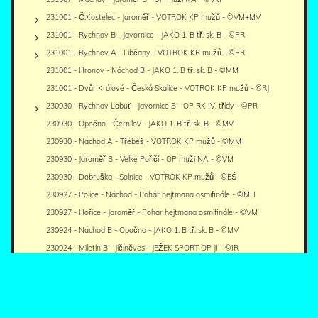
231001 - Č.Kostelec - Jaroměř - VOTROK KP mužů - ©VM+MV
231001 - Rychnov B - Javornice - JAKO 1. B tř. sk. B - ©PR
231001 - Rychnov A - Libčany - VOTROK KP mužů - ©PR
231001 - Hronov - Náchod B - JAKO 1. B tř. sk. B - ©MM
231001 - Dvůr Králové - Česká Skalice - VOTROK KP mužů - ©RJ
230930 - Rychnov Labuť - Javornice B - OP RK IV. třídy - ©PR
230930 - Opočno - Černilov - JAKO 1. B tř. sk. B - ©MV
230930 - Náchod A - Třebeš - VOTROK KP mužů - ©MM
230930 - Jaroměř B - Velké Poříčí - OP muži NA - ©VM
230930 - Dobruška - Solnice - VOTROK KP mužů - ©EŠ
230927 - Police - Náchod - Pohár hejtmana osmifinále - ©MH
230927 - Hořice - Jaroměř - Pohár hejtmana osmifinále - ©VM
230924 - Náchod B - Opočno - JAKO 1. B tř. sk. B - ©MV
230924 - Miletín B - Jičíněves - JEŽEK SPORT OP JI - ©IR
230924 - Lukavice - Dobruška B - OP II.třídy RK - ©PR
230924 - Jičín B - Skřivany - JAKO 1. B tř. sk. A - ©JV
230922 - Solnice - Náchod A - VOTROK KP mužů - ©MM+EŠ