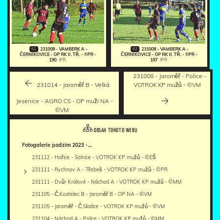
61
62
231008 - VAMBERK A -
231008 - VAMBERK A -
ČERNÍKOVICE - OP RK II. TŘ. - ©PR -
ČERNÍKOVICE - OP RK II. TŘ. - ©PR -
190
IPR
197
IPR
231008 - Jaroměř - Police -
231014 - Jaroměř B - Velká
VOTROK KP mužů - ©VM
Jesenice - AGRO CS - OP muži NA -
©VM
OBSAH TOHOTO WEBU
Fotogalerie podzim 2023 -…
231112 - Hořice - Solnice - VOTROK KP mužů - ©EŠ
231111 - Rychnov A - Třebeš - VOTROK KP mužů - ©PR
231111 - Dvůr Králové - Náchod A - VOTROK KP mužů - ©MM
231105 - Č.Kostelec B - Jaroměř B - OP NA - ©VM
231105 - Jaroměř - Č.Skalice - VOTROK KP mužů - ©VM
231104 - Náchod A - Police - VOTROK KP mužů - ©MM