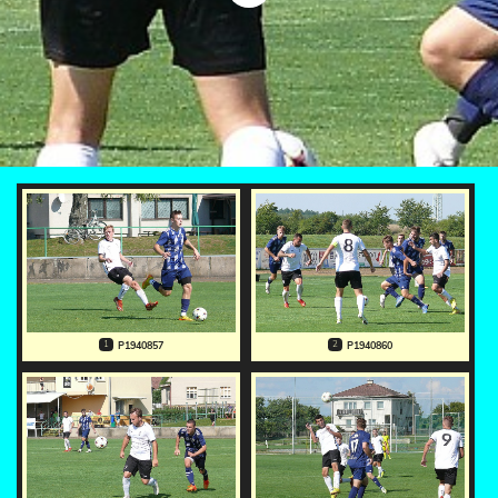
1
2
P1940857
P1940860