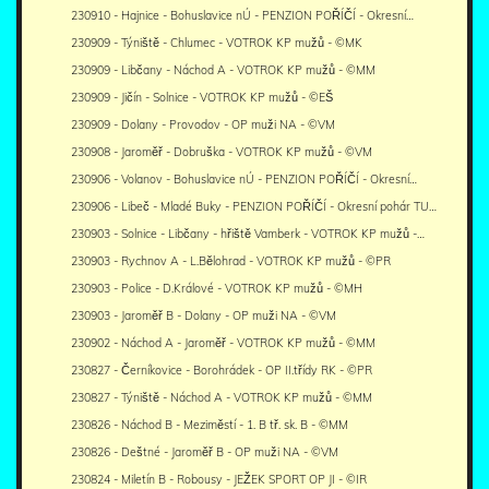
230910 - Hajnice - Bohuslavice nÚ - PENZION POŘÍČÍ - Okresní…
230909 - Týniště - Chlumec - VOTROK KP mužů - ©MK
230909 - Libčany - Náchod A - VOTROK KP mužů - ©MM
230909 - Jičín - Solnice - VOTROK KP mužů - ©EŠ
230909 - Dolany - Provodov - OP muži NA - ©VM
230908 - Jaroměř - Dobruška - VOTROK KP mužů - ©VM
230906 - Volanov - Bohuslavice nÚ - PENZION POŘÍČÍ - Okresní…
230906 - Libeč - Mladé Buky - PENZION POŘÍČÍ - Okresní pohár TU…
230903 - Solnice - Libčany - hřiště Vamberk - VOTROK KP mužů -…
230903 - Rychnov A - L.Bělohrad - VOTROK KP mužů - ©PR
230903 - Police - D.Králové - VOTROK KP mužů - ©MH
230903 - Jaroměř B - Dolany - OP muži NA - ©VM
230902 - Náchod A - Jaroměř - VOTROK KP mužů - ©MM
230827 - Černíkovice - Borohrádek - OP II.třídy RK - ©PR
230827 - Týniště - Náchod A - VOTROK KP mužů - ©MM
230826 - Náchod B - Meziměstí - 1. B tř. sk. B - ©MM
230826 - Deštné - Jaroměř B - OP muži NA - ©VM
230824 - Miletín B - Robousy - JEŽEK SPORT OP JI - ©IR