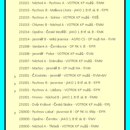
231021 - Náchod A - Rychnov A - VOTROK KP mužů - ©MM
231015 - Rychnov B - Malšova Lhota - JAKO 1. B tř. sk. B - ©PR
231015 - Rychnov A - Solnice - VOTROK KP mužů - ©EŠ
231015 - Chlumec B - Náchod A - VOTROK KP mužů - ©MM
231014 - Opočno - České Meziříčí - JAKO 1. B tř. sk. B - ©MK
231014 - Jaroměř B - Velká Jesenice - AGRO CS - OP muži NA - ©VM
231008 - Vamberk A - Černíkovice - OP RK II. tř. - ©PR
231008 - Jaroměř - Police - VOTROK KP mužů - ©VM
231007 - Náchod A - Dobruška - VOTROK KP mužů - ©MM
231007 - Machov - Jaroměř B - OP muži NA - ©VM
231001 - Č.Kostelec - Jaroměř - VOTROK KP mužů - ©VM+MV
231001 - Rychnov B - Javornice - JAKO 1. B tř. sk. B - ©PR
231001 - Rychnov A - Libčany - VOTROK KP mužů - ©PR
231001 - Hronov - Náchod B - JAKO 1. B tř. sk. B - ©MM
231001 - Dvůr Králové - Česká Skalice - VOTROK KP mužů - ©RJ
230930 - Rychnov Labuť - Javornice B - OP RK IV. třídy - ©PR
230930 - Opočno - Černilov - JAKO 1. B tř. sk. B - ©MV
230930 - Náchod A - Třebeš - VOTROK KP mužů - ©MM