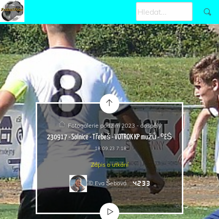
Fotogalerie podzim 2023 - dospělý
230917 - Solnice - Třebeš - VOTROK KP mužů - ©EŠ
18.09.23 7:18
Zápis o utkání
© Eva Šebová