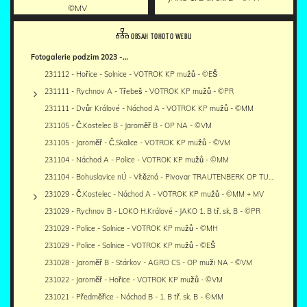
©MV
OBSAH TOHOTO WEBU
Fotogalerie podzim 2023 -…
231112 - Hořice - Solnice - VOTROK KP mužů - ©EŠ
231111 - Rychnov A - Třebeš - VOTROK KP mužů - ©PR
231111 - Dvůr Králové - Náchod A - VOTROK KP mužů - ©MM
231105 - Č.Kostelec B - Jaroměř B - OP NA - ©VM
231105 - Jaroměř - Č.Skalice - VOTROK KP mužů - ©VM
231104 - Náchod A - Police - VOTROK KP mužů - ©MM
231104 - Bohuslavice nÚ - Vítězná - Pivovar TRAUTENBERK OP TU…
231029 - Č.Kostelec - Náchod A - VOTROK KP mužů - ©MM + MV
231029 - Rychnov B - LOKO H.Králové - JAKO 1. B tř. sk. B - ©PR
231029 - Police - Solnice - VOTROK KP mužů - ©MH
231029 - Police - Solnice - VOTROK KP mužů - ©EŠ
231028 - Jaroměř B - Stárkov - AGRO CS - OP muži NA - ©VM
231022 - Jaroměř - Hořice - VOTROK KP mužů - ©VM
231021 - Předměřice - Náchod B - 1. B tř. sk. B - ©MM