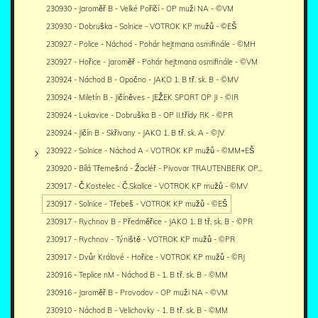
230930 - Jaroměř B - Velké Poříčí - OP muži NA - ©VM
230930 - Dobruška - Solnice - VOTROK KP mužů - ©EŠ
230927 - Police - Náchod - Pohár hejtmana osmifinále - ©MH
230927 - Hořice - Jaroměř - Pohár hejtmana osmifinále - ©VM
230924 - Náchod B - Opočno - JAKO 1. B tř. sk. B - ©MV
230924 - Miletín B - Jičíněves - JEŽEK SPORT OP JI - ©IR
230924 - Lukavice - Dobruška B - OP II.třídy RK - ©PR
230924 - Jičín B - Skřivany - JAKO 1. B tř. sk. A - ©JV
230922 - Solnice - Náchod A - VOTROK KP mužů - ©MM+EŠ
230920 - Bílá Třemešná - Žacléř - Pivovar TRAUTENBERK OP…
230917 - Č.Kostelec - Č.Skalice - VOTROK KP mužů - ©MV
230917 - Solnice - Třebeš - VOTROK KP mužů - ©EŠ
230917 - Rychnov B - Předměřice - JAKO 1. B tř. sk. B - ©PR
230917 - Rychnov - Týniště - VOTROK KP mužů - ©PR
230917 - Dvůr Králové - Hořice - VOTROK KP mužů - ©RJ
230916 - Teplice nM - Náchod B - 1. B tř. sk. B - ©MM
230916 - Jaroměř B - Provodov - OP muži NA - ©VM
230910 - Náchod B - Velichovky - 1. B tř. sk. B - ©MM