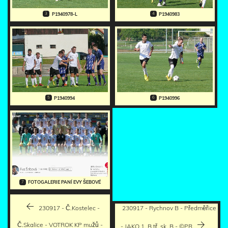
3
4
P1940978-L
P1940983
5
6
P1940994
P1940996
7
FOTOGALERIE PANÍ EVY ŠEBOVÉ
230917 - Č.Kostelec -
230917 - Rychnov B - Předměřice
Č.Skalice - VOTROK KP mužů -
- JAKO 1. B tř. sk. B - ©PR