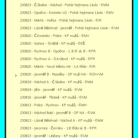
230823 - Č.Skalice - Náchod - Pohár hejtmana 1.kolo - ©MM
230823 - Opočno - Kostelec nO - Pohár hejtmana 1.kolo - ©MV
230823 - Miletín - Hořice - Pohár hejtmana 1.kolo - ©IR
230823 - Lázně Bělohrad - Jaroměř - Pohár hejtmana 1.kolo - ©VM
230820 - Č.Kostelec - Police - KP mužů - ©MV
230820 - Solnice - Týniště - KP mužů - ©EŠ
230820 - Rychnov B - Opočno - 1. B tř. sk. B - ©PR
230820 - Rychnov A - D.Králové - KP mužů - ©PR
230820 - Miletín - Nové Město nM - 1.A třída - ©IR
230820 - Jaroměř B - Rasošky - OP muži NA - ©ZH+VM
230819 - Náchod A - Č.Skalice - KP mužů - ©MM
230819 - Jičín - Jaroměř - KP mužů - ©VM
230816 - Jaroměř - Třebeš - KP mužů - ©VM
230813 - Police - Rychnov - KP mužů - ©MH
230813 - Náchod Babí - Jaroměř B - OP NA - ©VM
230813 - Lázně Bělohrad - Náchod A - KP mužů - ©MM
230813 - Javornice - Černilov - 1.B třída sk. B - ©PR
230813 - Jaroměř - Libčany - KP mužů - ©VM