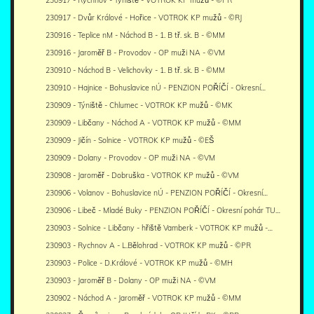
230917 - Dvůr Králové - Hořice - VOTROK KP mužů - ©RJ
230916 - Teplice nM - Náchod B - 1. B tř. sk. B - ©MM
230916 - Jaroměř B - Provodov - OP muži NA - ©VM
230910 - Náchod B - Velichovky - 1. B tř. sk. B - ©MM
230910 - Hajnice - Bohuslavice nÚ - PENZION POŘÍČÍ - Okresní…
230909 - Týniště - Chlumec - VOTROK KP mužů - ©MK
230909 - Libčany - Náchod A - VOTROK KP mužů - ©MM
230909 - Jičín - Solnice - VOTROK KP mužů - ©EŠ
230909 - Dolany - Provodov - OP muži NA - ©VM
230908 - Jaroměř - Dobruška - VOTROK KP mužů - ©VM
230906 - Volanov - Bohuslavice nÚ - PENZION POŘÍČÍ - Okresní…
230906 - Libeč - Mladé Buky - PENZION POŘÍČÍ - Okresní pohár TU…
230903 - Solnice - Libčany - hřiště Vamberk - VOTROK KP mužů -…
230903 - Rychnov A - L.Bělohrad - VOTROK KP mužů - ©PR
230903 - Police - D.Králové - VOTROK KP mužů - ©MH
230903 - Jaroměř B - Dolany - OP muži NA - ©VM
230902 - Náchod A - Jaroměř - VOTROK KP mužů - ©MM