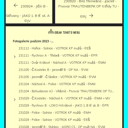
230920 - Bílá Třemešná - Žacléř -
230924 - Jičín B -
Pivovar TRAUTENBERK OP II.třídy TU -
Skřivany - JAKO 1. B tř. sk. A -
©RJ
©JV
OBSAH TOHOTO WEBU
Fotogalerie podzim 2023 -…
231112 - Hořice - Solnice - VOTROK KP mužů - ©EŠ
231111 - Rychnov A - Třebeš - VOTROK KP mužů - ©PR
231111 - Dvůr Králové - Náchod A - VOTROK KP mužů - ©MM
231105 - Č.Kostelec B - Jaroměř B - OP NA - ©VM
231105 - Jaroměř - Č.Skalice - VOTROK KP mužů - ©VM
231104 - Náchod A - Police - VOTROK KP mužů - ©MM
231104 - Bohuslavice nÚ - Vítězná - Pivovar TRAUTENBERK OP TU…
231029 - Č.Kostelec - Náchod A - VOTROK KP mužů - ©MM + MV
231029 - Rychnov B - LOKO H.Králové - JAKO 1. B tř. sk. B - ©PR
231029 - Police - Solnice - VOTROK KP mužů - ©MH
231029 - Police - Solnice - VOTROK KP mužů - ©EŠ
231028 - Jaroměř B - Stárkov - AGRO CS - OP muži NA - ©VM