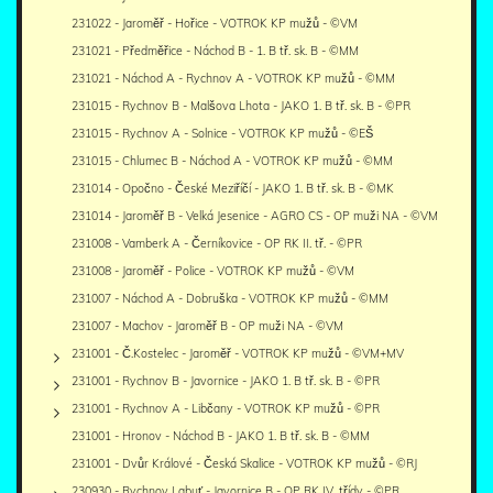
231022 - Jaroměř - Hořice - VOTROK KP mužů - ©VM
231021 - Předměřice - Náchod B - 1. B tř. sk. B - ©MM
231021 - Náchod A - Rychnov A - VOTROK KP mužů - ©MM
231015 - Rychnov B - Malšova Lhota - JAKO 1. B tř. sk. B - ©PR
231015 - Rychnov A - Solnice - VOTROK KP mužů - ©EŠ
231015 - Chlumec B - Náchod A - VOTROK KP mužů - ©MM
231014 - Opočno - České Meziříčí - JAKO 1. B tř. sk. B - ©MK
231014 - Jaroměř B - Velká Jesenice - AGRO CS - OP muži NA - ©VM
231008 - Vamberk A - Černíkovice - OP RK II. tř. - ©PR
231008 - Jaroměř - Police - VOTROK KP mužů - ©VM
231007 - Náchod A - Dobruška - VOTROK KP mužů - ©MM
231007 - Machov - Jaroměř B - OP muži NA - ©VM
231001 - Č.Kostelec - Jaroměř - VOTROK KP mužů - ©VM+MV
231001 - Rychnov B - Javornice - JAKO 1. B tř. sk. B - ©PR
231001 - Rychnov A - Libčany - VOTROK KP mužů - ©PR
231001 - Hronov - Náchod B - JAKO 1. B tř. sk. B - ©MM
231001 - Dvůr Králové - Česká Skalice - VOTROK KP mužů - ©RJ
230930 - Rychnov Labuť - Javornice B - OP RK IV. třídy - ©PR