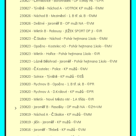
230827 - Černíkovice - Borohrádek - OP II.třídy RK - ©PR
230827 - Týniště - Náchod A - VOTROK KP mužů - ©MM
230826 - Náchod B - Meziměstí - 1. B tř. sk. B - ©MM
230826 - Deštné - Jaroměř B - OP muži NA - ©VM
230824 - Miletín B - Robousy - JEŽEK SPORT OP JI - ©IR
230823 - Č.Skalice - Náchod - Pohár hejtmana 1.kolo - ©MM
230823 - Opočno - Kostelec nO - Pohár hejtmana 1.kolo - ©MV
230823 - Miletín - Hořice - Pohár hejtmana 1.kolo - ©IR
230823 - Lázně Bělohrad - Jaroměř - Pohár hejtmana 1.kolo - ©VM
230820 - Č.Kostelec - Police - KP mužů - ©MV
230820 - Solnice - Týniště - KP mužů - ©EŠ
230820 - Rychnov B - Opočno - 1. B tř. sk. B - ©PR
230820 - Rychnov A - D.Králové - KP mužů - ©PR
230820 - Miletín - Nové Město nM - 1.A třída - ©IR
230820 - Jaroměř B - Rasošky - OP muži NA - ©ZH+VM
230819 - Náchod A - Č.Skalice - KP mužů - ©MM
230819 - Jičín - Jaroměř - KP mužů - ©VM
230816 - Jaroměř - Třebeš - KP mužů - ©VM