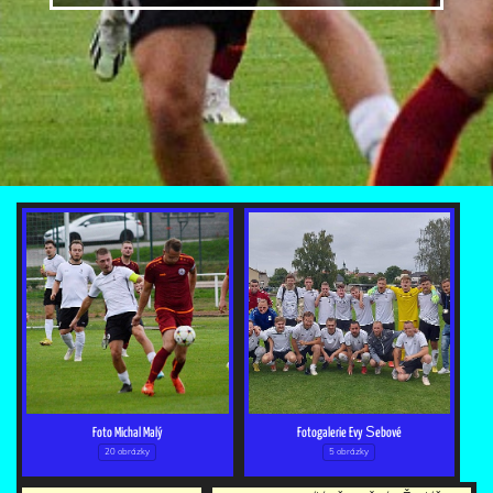
Foto Michal Malý
Fotogalerie Evy Šebové
20 obrázky
5 obrázky