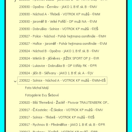
230930 - Opočno - Černilov - JAKO 1. B tř. sk. B - ©MV
230930 - Náchod A - Třebeš - VOTROK KP mužů - ©MM
230930 - Jaroměř B - Velké Poříčí - OP muži NA - ©VM
230930 - Dobruška - Solnice - VOTROK KP mužů - ©EŠ
230927 - Police - Náchod - Pohár hejtmana osmifinále - ©MH
230927 - Hořice - Jaroměř - Pohár hejtmana osmifinále - ©VM
230924 - Náchod B - Opočno - JAKO 1. B tř. sk. B - ©MV
230924 - Miletín B - Jičíněves - JEŽEK SPORT OP JI - ©IR
230924 - Lukavice - Dobruška B - OP II.třídy RK - ©PR
230924 - Jičín B - Skřivany - JAKO 1. B tř. sk. A - ©JV
230922 - Solnice - Náchod A - VOTROK KP mužů - ©MM+EŠ
Foto Michal Malý
Fotogalerie Evy Šebové
230920 - Bílá Třemešná - Žacléř - Pivovar TRAUTENBERK OP…
230917 - Č.Kostelec - Č.Skalice - VOTROK KP mužů - ©MV
230917 - Solnice - Třebeš - VOTROK KP mužů - ©EŠ
230917 - Rychnov B - Předměřice - JAKO 1. B tř. sk. B - ©PR
230917 - Rychnov - Týniště - VOTROK KP mužů - ©PR