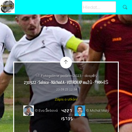
Fotogalerie podzim 2023 - dospělý
230922 - Solnice - Náchod A - VOTROK KP mužů - ©MM+EŠ
23.09.23 12:58
Zápis o utkání
© Eva Šebová
© Michal Malý