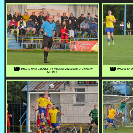
10
11
IMG010 KP SK C.SKALICE - FK JAROMER 20250608 FOTO VACLAV
IMG011 KP SK
MLEJNEK