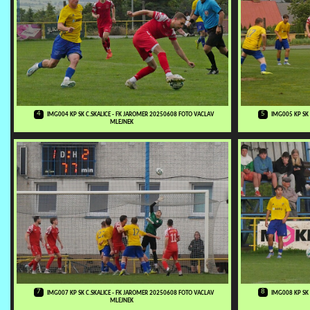
4
5
IMG004 KP SK C.SKALICE - FK JAROMER 20250608 FOTO VACLAV
IMG005 KP SK
MLEJNEK
7
8
IMG007 KP SK C.SKALICE - FK JAROMER 20250608 FOTO VACLAV
IMG008 KP SK
MLEJNEK