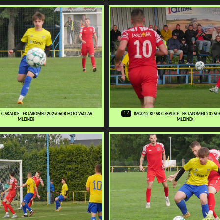
12
 C.SKALICE - FK JAROMER 20250608 FOTO VACLAV
IMG012 KP SK C.SKALICE - FK JAROMER 2025
MLEJNEK
MLEJNEK