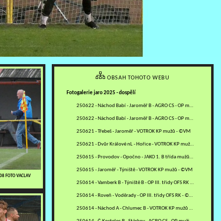
OBSAH TOHOTO WEBU
Fotogalerie jaro 2025 - dospělí
250622 - Náchod Babí - Jaroměř B - AGRO CS - OP muži OFS NA -…
250622 - Náchod Babí - Jaroměř B - AGRO CS - OP muži OFS NA -…
250621 - Třebeš - Jaroměř - VOTROK KP mužů - ©VM
250621 - Dvůr Králové nL - Hořice - VOTROK KP mužů - ©RJ
250615 - Provodov - Opočno - JAKO 1. B třída mužů - sk. B - ©MV
250615 - Jaroměř - Týniště - VOTROK KP mužů - ©VM
608 FOTO VACLAV
250614 - Vamberk B - Týniště B - OP III. třidy OFS RK - ©PR
250614 - Roveň - Voděrady - OP III. třidy OFS RK - ©PR
250614 - Náchod A - Chlumec B - VOTROK KP mužů - ©MM