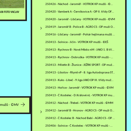
250426 - Náchod - Jaroměř - VOTROK KP mužů - ©MM
250420 - Vamberk A - Černíkovice A - OP II. třídy OFS RK - ©PR
0608 FOTO VACLAV
250420 - Jaroměř - Libčany - VOTROK KP mužů - ©VM
250419 - Jaroměř B - Police B - AGRO CS - OP muži OFS NA -…
250416 - Libčany - Jaroměř - Pohár hejtmana mužů - čtvrtfinále -…
250413 - Solnice - Jičín - VOTROK KP mužů - ©EŠ
250413 - Rychnov B - Nové Město nM - JAKO 1. B třída mužů - sk.…
250413 - Rychnov - Dobruška - VOTROK KP mužů - ©PR
250413 - Miletín B - Žlunice - JEŽRK SPORT - OP mužů JI - ©VM
250413 - Libotov - Rtyně vP - 8. liga Autodoprava STAVO KULT OP…
250413 - Kuks - Libeč - 9.liga JAKO OP III. třídy mužů TU - ©VM
250413 - Hořice - Jaroměř - VOTROK KP mužů - ©VM
250413 - Č.Kostelec - D.Králové nL - VOTROK KP mužů - ©MV
250412 - Náchod - Třebeš - VOTROK KP mužů - ©MM
P mužů - ©MV
250412 - Jaroměř B - Hronov - AGRO CS - OP muži OFS NA - ©ZH+VM
250412 - Č.Kostelec B - Náchod Babí - AGRO CS - OP muži OFS NA -…
250406 - Solnice - Č.Kostelec - VOTROK KP mužů - ©EŠ