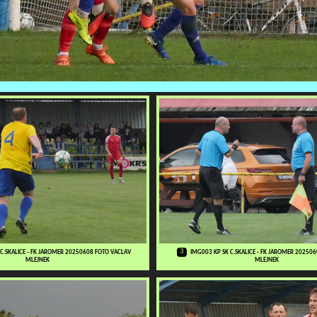
3
 C.SKALICE - FK JAROMER 20250608 FOTO VACLAV
IMG003 KP SK C.SKALICE - FK JAROMER 20250
MLEJNEK
MLEJNEK