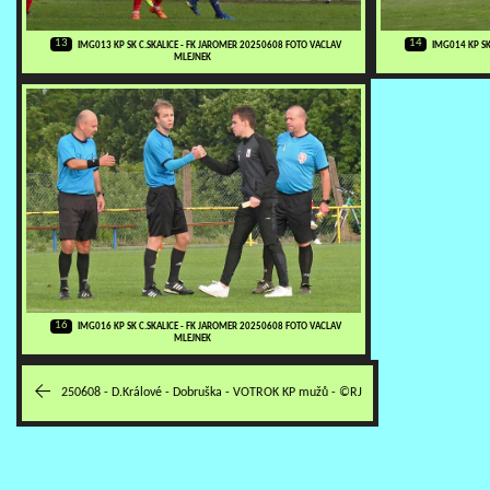
13
14
IMG013 KP SK C.SKALICE - FK JAROMER 20250608 FOTO VACLAV
IMG014 KP SK
MLEJNEK
16
IMG016 KP SK C.SKALICE - FK JAROMER 20250608 FOTO VACLAV
MLEJNEK
250608 - D.Králové - Dobruška - VOTROK KP mužů - ©RJ