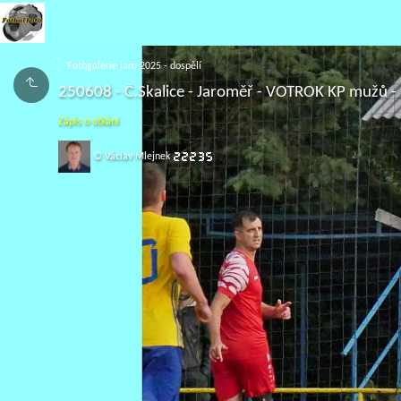
Fotogalerie jaro 2025 - dospělí
250608 - Č.Skalice - Jaroměř - VOTROK KP mužů
Zápis o utkání
© Václav Mlejnek