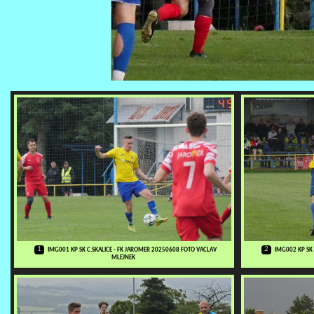
1
2
IMG001 KP SK C.SKALICE - FK JAROMER 20250608 FOTO VACLAV
IMG002 KP SK
MLEJNEK