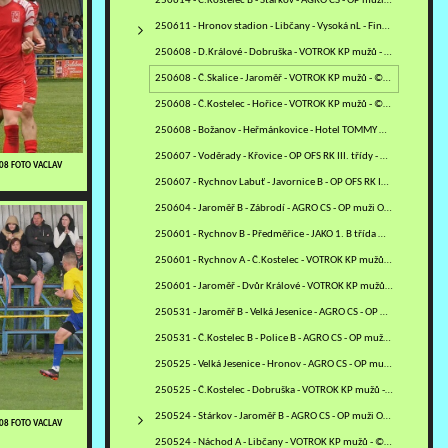
250614 - Č.Kostelec B - Stárkov - AGRO CS - OP muži OFS NA - ©MV
250611 - Hronov stadion - Libčany - Vysoká nL - Finále POHÁRU…
250608 - D.Králové - Dobruška - VOTROK KP mužů - ©RJ
250608 - Č.Skalice - Jaroměř - VOTROK KP mužů - ©VM
250608 - Č.Kostelec - Hořice - VOTROK KP mužů - ©MV
250608 - Božanov - Heřmánkovice - Hotel TOMMY OS OFS NA -…
250607 - Voděrady - Křovice - OP OFS RK III. třídy - ©PR
608 FOTO VACLAV
250607 - Rychnov Labuť - Javornice B - OP OFS RK IV. třídy - ©PR
250604 - Jaroměř B - Zábrodí - AGRO CS - OP muži OFS NA - ©ZH
250601 - Rychnov B - Předměřice - JAKO 1. B třída mužů - sk. B -…
250601 - Rychnov A - Č.Kostelec - VOTROK KP mužů - ©PR
250601 - Jaroměř - Dvůr Králové - VOTROK KP mužů - ©VM
250531 - Jaroměř B - Velká Jesenice - AGRO CS - OP muži OFS NA -…
250531 - Č.Kostelec B - Police B - AGRO CS - OP muži OFS NA -…
250525 - Velká Jesenice - Hronov - AGRO CS - OP muži OFS NA -…
250525 - Č.Kostelec - Dobruška - VOTROK KP mužů - ©MV
250524 - Stárkov - Jaroměř B - AGRO CS - OP muži OFS NA - ©ZH
608 FOTO VACLAV
250524 - Náchod A - Libčany - VOTROK KP mužů - ©MM