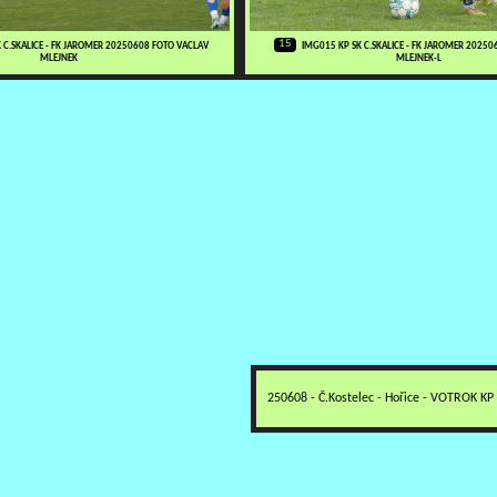
15
 C.SKALICE - FK JAROMER 20250608 FOTO VACLAV
IMG015 KP SK C.SKALICE - FK JAROMER 2025
MLEJNEK
MLEJNEK-L
250608 - Č.Kostelec - Hořice - VOTROK K