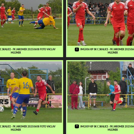
6
 C.SKALICE - FK JAROMER 20250608 FOTO VACLAV
IMG006 KP SK C.SKALICE - FK JAROMER 20250
MLEJNEK
MLEJNEK
9
 C.SKALICE - FK JAROMER 20250608 FOTO VACLAV
IMG009 KP SK C.SKALICE - FK JAROMER 20250
MLEJNEK
MLEJNEK