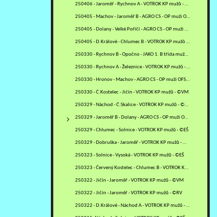
250406 - Jaroměř - Rychnov A - VOTROK KP mužů - ©VM
250405 - Machov - Jaroměř B - AGRO CS - OP muži OFS NA - ©VM
250405 - Dolany - Velké Poříčí - AGRO CS - OP muži OFS NA - ©VM
250405 - D.Králové - Chlumec B - VOTROK KP mužů - ©RJ
250330 - Rychnov B - Opočno - JAKO 1. B třída mužů - sk. B - ©PR
250330 - Rychnov A - Železnice - VOTROK KP mužů - ©PR
250330 - Hronov - Machov - AGRO CS - OP muži OFS NA - ©VM
250330 - Č.Kostelec - Jičín - VOTROK KP mužů - ©VM
250329 - Náchod - Č.Skalice - VOTROK KP mužů - ©MM
250329 - Jaroměř B - Dolany - AGRO CS - OP muži OFS NA - ©ZH+VM
250329 - Chlumec - Solnice - VOTROK KP mužů - ©EŠ
250329 - Dobruška - Jaroměř - VOTROK KP mužů - ©VM
250323 - Solnice - Vysoká - VOTROK KP mužů - ©EŠ
250323 - Červený Kostelec - Chlumec B - VOTROK KP mužů - ©MV
250322 - Jičín - Jaroměř - VOTROK KP mužů - ©VM
250322 - Jičín - Jaroměř - VOTROK KP mužů - ©RV
250322 - D.Králové - Náchod A - VOTROK KP mužů - ©RJ