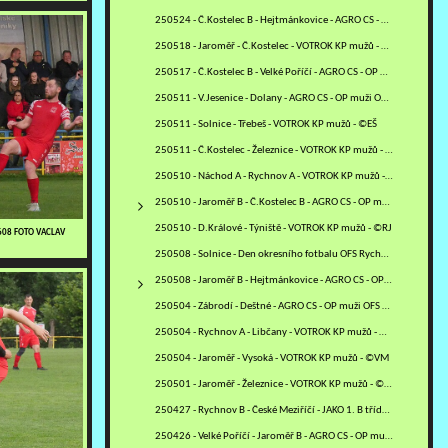
250524 - Č.Kostelec B - Hejtmánkovice - AGRO CS - OP muži OFS NA…
250518 - Jaroměř - Č.Kostelec - VOTROK KP mužů - ©VM
250517 - Č.Kostelec B - Velké Poříčí - AGRO CS - OP muži OFS NA…
250511 - V.Jesenice - Dolany - AGRO CS - OP muži OFS NA - ©VM
250511 - Solnice - Třebeš - VOTROK KP mužů - ©EŠ
250511 - Č.Kostelec - Železnice - VOTROK KP mužů - ©MV
250510 - Náchod A - Rychnov A - VOTROK KP mužů - ©MM
250510 - Jaroměř B - Č.Kostelec B - AGRO CS - OP muži OFS NA -…
250510 - D.Králové - Týniště - VOTROK KP mužů - ©RJ
0608 FOTO VACLAV
250508 - Solnice - Den okresního fotbalu OFS Rychnov - ©PR
250508 - Jaroměř B - Hejtmánkovice - AGRO CS - OP muži OFS NA -…
250504 - Zábrodí - Deštné - AGRO CS - OP muži OFS NA - ©VM
250504 - Rychnov A - Libčany - VOTROK KP mužů - ©PR
250504 - Jaroměř - Vysoká - VOTROK KP mužů - ©VM
250501 - Jaroměř - Železnice - VOTROK KP mužů - ©VM
250427 - Rychnov B - České Meziříčí - JAKO 1. B třída mužů - sk.…
250426 - Velké Poříčí - Jaroměř B - AGRO CS - OP muži OFS NA -…