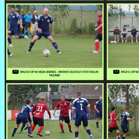
10
11
IMG010 OP NA VELKA JESENICE - HRONOV 20250525 FOTO VACLAV
IMG011 OP NA 
MLEJNEK