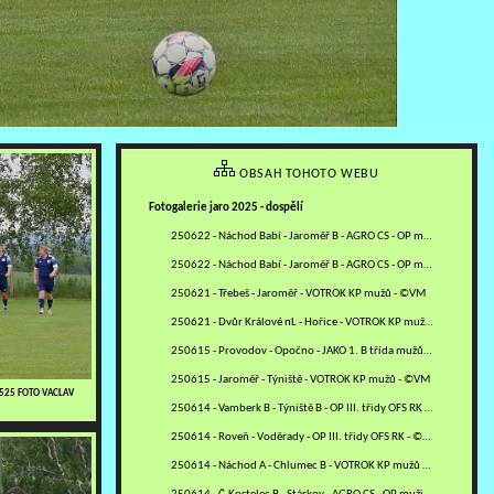
OBSAH TOHOTO WEBU
Fotogalerie jaro 2025 - dospělí
250622 - Náchod Babí - Jaroměř B - AGRO CS - OP muži OFS NA -…
250622 - Náchod Babí - Jaroměř B - AGRO CS - OP muži OFS NA -…
250621 - Třebeš - Jaroměř - VOTROK KP mužů - ©VM
250621 - Dvůr Králové nL - Hořice - VOTROK KP mužů - ©RJ
250615 - Provodov - Opočno - JAKO 1. B třída mužů - sk. B - ©MV
250615 - Jaroměř - Týniště - VOTROK KP mužů - ©VM
0525 FOTO VACLAV
250614 - Vamberk B - Týniště B - OP III. třidy OFS RK - ©PR
250614 - Roveň - Voděrady - OP III. třidy OFS RK - ©PR
250614 - Náchod A - Chlumec B - VOTROK KP mužů - ©MM