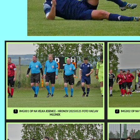
1
2
IMG001 OP NA VELKA JESENICE - HRONOV 20250525 FOTO VACLAV
IMG002 OP NA 
MLEJNEK