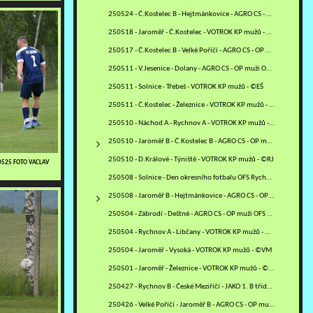
250524 - Č.Kostelec B - Hejtmánkovice - AGRO CS - OP muži OFS NA…
250518 - Jaroměř - Č.Kostelec - VOTROK KP mužů - ©VM
250517 - Č.Kostelec B - Velké Poříčí - AGRO CS - OP muži OFS NA…
250511 - V.Jesenice - Dolany - AGRO CS - OP muži OFS NA - ©VM
250511 - Solnice - Třebeš - VOTROK KP mužů - ©EŠ
250511 - Č.Kostelec - Železnice - VOTROK KP mužů - ©MV
250510 - Náchod A - Rychnov A - VOTROK KP mužů - ©MM
250510 - Jaroměř B - Č.Kostelec B - AGRO CS - OP muži OFS NA -…
250510 - D.Králové - Týniště - VOTROK KP mužů - ©RJ
0525 FOTO VACLAV
250508 - Solnice - Den okresního fotbalu OFS Rychnov - ©PR
250508 - Jaroměř B - Hejtmánkovice - AGRO CS - OP muži OFS NA -…
250504 - Zábrodí - Deštné - AGRO CS - OP muži OFS NA - ©VM
250504 - Rychnov A - Libčany - VOTROK KP mužů - ©PR
250504 - Jaroměř - Vysoká - VOTROK KP mužů - ©VM
250501 - Jaroměř - Železnice - VOTROK KP mužů - ©VM
250427 - Rychnov B - České Meziříčí - JAKO 1. B třída mužů - sk.…
250426 - Velké Poříčí - Jaroměř B - AGRO CS - OP muži OFS NA -…