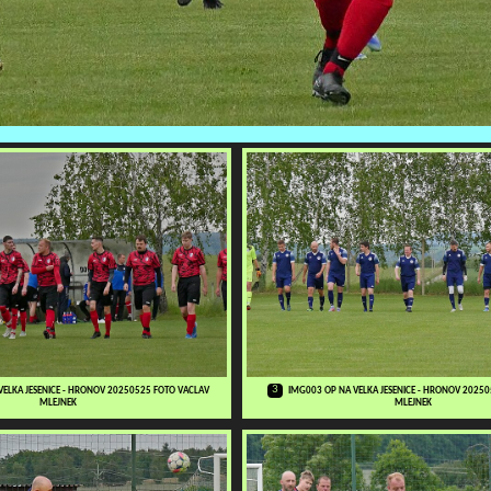
3
VELKA JESENICE - HRONOV 20250525 FOTO VACLAV
IMG003 OP NA VELKA JESENICE - HRONOV 2025
MLEJNEK
MLEJNEK