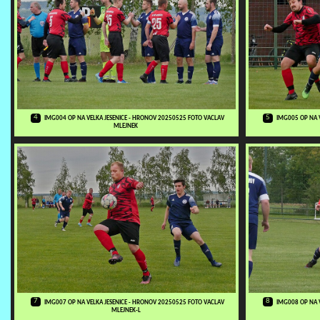
4
5
IMG004 OP NA VELKA JESENICE - HRONOV 20250525 FOTO VACLAV
IMG005 OP NA 
MLEJNEK
7
8
IMG007 OP NA VELKA JESENICE - HRONOV 20250525 FOTO VACLAV
IMG008 OP NA 
MLEJNEK-L