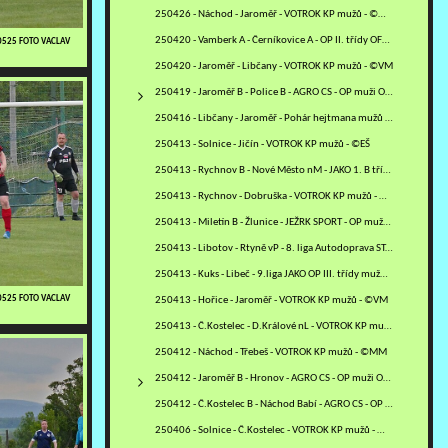
250426 - Náchod - Jaroměř - VOTROK KP mužů - ©MM
250420 - Vamberk A - Černíkovice A - OP II. třídy OFS RK - ©PR
0525 FOTO VACLAV
250420 - Jaroměř - Libčany - VOTROK KP mužů - ©VM
250419 - Jaroměř B - Police B - AGRO CS - OP muži OFS NA -…
250416 - Libčany - Jaroměř - Pohár hejtmana mužů - čtvrtfinále -…
250413 - Solnice - Jičín - VOTROK KP mužů - ©EŠ
250413 - Rychnov B - Nové Město nM - JAKO 1. B třída mužů - sk.…
250413 - Rychnov - Dobruška - VOTROK KP mužů - ©PR
250413 - Miletín B - Žlunice - JEŽRK SPORT - OP mužů JI - ©VM
250413 - Libotov - Rtyně vP - 8. liga Autodoprava STAVO KULT OP…
250413 - Kuks - Libeč - 9.liga JAKO OP III. třídy mužů TU - ©VM
0525 FOTO VACLAV
250413 - Hořice - Jaroměř - VOTROK KP mužů - ©VM
250413 - Č.Kostelec - D.Králové nL - VOTROK KP mužů - ©MV
250412 - Náchod - Třebeš - VOTROK KP mužů - ©MM
250412 - Jaroměř B - Hronov - AGRO CS - OP muži OFS NA - ©ZH+VM
250412 - Č.Kostelec B - Náchod Babí - AGRO CS - OP muži OFS NA -…
250406 - Solnice - Č.Kostelec - VOTROK KP mužů - ©EŠ