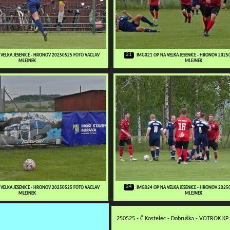
21
VELKA JESENICE - HRONOV 20250525 FOTO VACLAV
IMG021 OP NA VELKA JESENICE - HRONOV 2025
MLEJNEK
MLEJNEK
24
VELKA JESENICE - HRONOV 20250525 FOTO VACLAV
IMG024 OP NA VELKA JESENICE - HRONOV 2025
MLEJNEK
MLEJNEK
250525 - Č.Kostelec - Dobruška - VOTROK K