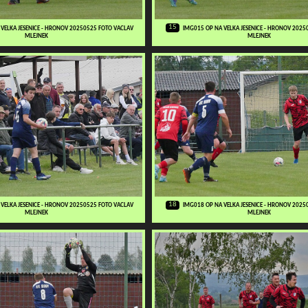
15
VELKA JESENICE - HRONOV 20250525 FOTO VACLAV
IMG015 OP NA VELKA JESENICE - HRONOV 2025
MLEJNEK
MLEJNEK
18
VELKA JESENICE - HRONOV 20250525 FOTO VACLAV
IMG018 OP NA VELKA JESENICE - HRONOV 2025
MLEJNEK
MLEJNEK