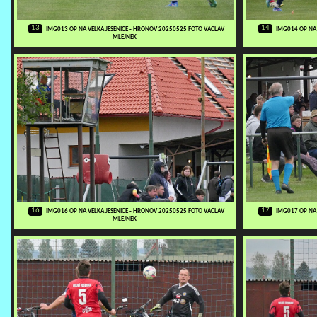
13
14
IMG013 OP NA VELKA JESENICE - HRONOV 20250525 FOTO VACLAV
IMG014 OP NA 
MLEJNEK
16
17
IMG016 OP NA VELKA JESENICE - HRONOV 20250525 FOTO VACLAV
IMG017 OP NA 
MLEJNEK