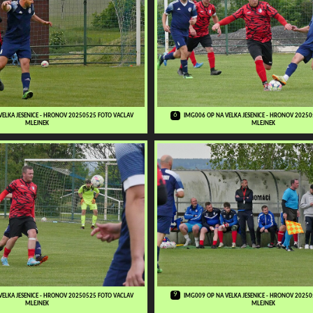
6
VELKA JESENICE - HRONOV 20250525 FOTO VACLAV
IMG006 OP NA VELKA JESENICE - HRONOV 2025
MLEJNEK
MLEJNEK
9
VELKA JESENICE - HRONOV 20250525 FOTO VACLAV
IMG009 OP NA VELKA JESENICE - HRONOV 2025
MLEJNEK
MLEJNEK