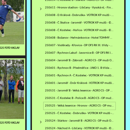
250614 - Č.Kostelec B - Stárkov - AGRO CS - OP muži OFS NA - ©MV
250611 - Hronov stadion - Libčany - Vysoká nL - Finále POHÁRU…
250608 - D.Králové - Dobruška - VOTROK KP mužů - ©RJ
250608 - Č.Skalice - Jaroměř - VOTROK KP mužů - ©VM
250608 - Č.Kostelec - Hořice - VOTROK KP mužů - ©MV
250608 - Božanov - Heřmánkovice - Hotel TOMMY OS OFS NA -…
250607 - Voděrady - Křovice - OP OFS RK III. třídy - ©PR
0525 FOTO VACLAV
250607 - Rychnov Labuť - Javornice B - OP OFS RK IV. třídy - ©PR
250604 - Jaroměř B - Zábrodí - AGRO CS - OP muži OFS NA - ©ZH
250601 - Rychnov B - Předměřice - JAKO 1. B třída mužů - sk. B -…
250601 - Rychnov A - Č.Kostelec - VOTROK KP mužů - ©PR
250601 - Jaroměř - Dvůr Králové - VOTROK KP mužů - ©VM
250531 - Jaroměř B - Velká Jesenice - AGRO CS - OP muži OFS NA -…
250531 - Č.Kostelec B - Police B - AGRO CS - OP muži OFS NA -…
250525 - Velká Jesenice - Hronov - AGRO CS - OP muži OFS NA -…
250525 - Č.Kostelec - Dobruška - VOTROK KP mužů - ©MV
250524 - Stárkov - Jaroměř B - AGRO CS - OP muži OFS NA - ©ZH
0525 FOTO VACLAV
250524 - Náchod A - Libčany - VOTROK KP mužů - ©MM