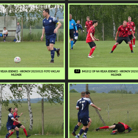
12
VELKA JESENICE - HRONOV 20250525 FOTO VACLAV
IMG012 OP NA VELKA JESENICE - HRONOV 2025
MLEJNEK
MLEJNEK