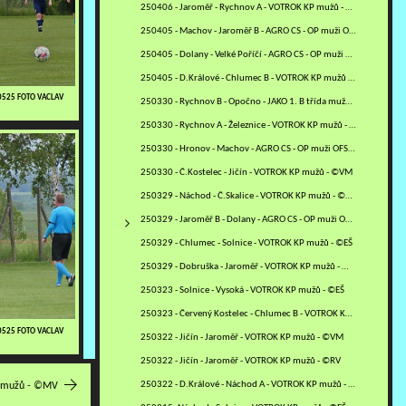
250406 - Jaroměř - Rychnov A - VOTROK KP mužů - ©VM
250405 - Machov - Jaroměř B - AGRO CS - OP muži OFS NA - ©VM
250405 - Dolany - Velké Poříčí - AGRO CS - OP muži OFS NA - ©VM
250405 - D.Králové - Chlumec B - VOTROK KP mužů - ©RJ
0525 FOTO VACLAV
250330 - Rychnov B - Opočno - JAKO 1. B třída mužů - sk. B - ©PR
250330 - Rychnov A - Železnice - VOTROK KP mužů - ©PR
250330 - Hronov - Machov - AGRO CS - OP muži OFS NA - ©VM
250330 - Č.Kostelec - Jičín - VOTROK KP mužů - ©VM
250329 - Náchod - Č.Skalice - VOTROK KP mužů - ©MM
250329 - Jaroměř B - Dolany - AGRO CS - OP muži OFS NA - ©ZH+VM
250329 - Chlumec - Solnice - VOTROK KP mužů - ©EŠ
250329 - Dobruška - Jaroměř - VOTROK KP mužů - ©VM
250323 - Solnice - Vysoká - VOTROK KP mužů - ©EŠ
250323 - Červený Kostelec - Chlumec B - VOTROK KP mužů - ©MV
0525 FOTO VACLAV
250322 - Jičín - Jaroměř - VOTROK KP mužů - ©VM
250322 - Jičín - Jaroměř - VOTROK KP mužů - ©RV
250322 - D.Králové - Náchod A - VOTROK KP mužů - ©RJ
P mužů - ©MV