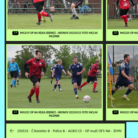
19
20
IMG019 OP NA VELKA JESENICE - HRONOV 20250525 FOTO VACLAV
IMG020 OP NA 
MLEJNEK
22
23
IMG022 OP NA VELKA JESENICE - HRONOV 20250525 FOTO VACLAV
IMG023 OP NA 
MLEJNEK
250531 - Č.Kostelec B - Police B - AGRO CS - OP muži OFS NA - ©MV