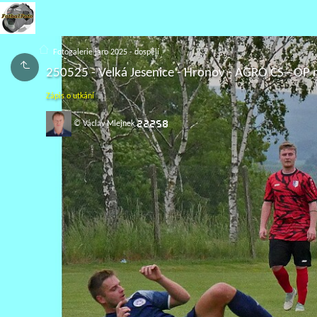
Fotogalerie jaro 2025 - dospělí
250525 - Velká Jesenice - Hronov - AGRO CS - O
Zápis o utkání
© Václav Mlejnek