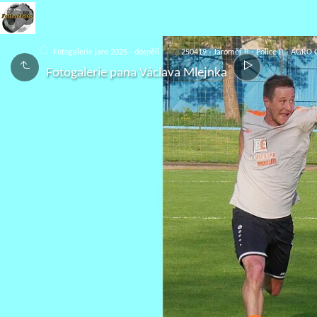
Fotogalerie jaro 2025 - dospělí
250419 - Jaroměř B - Police B - AGRO
Fotogalerie pana Václava Mlejnka