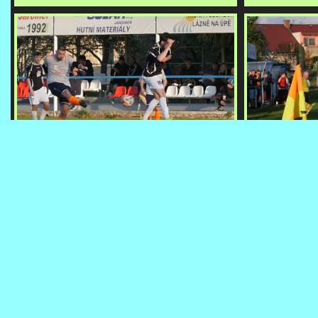
31
32
IMG031 OP NA FK JAROMER B - SP. POLICE B 20250419 FOTO VACLAV
IMG032 OP NA F
MLEJNEK