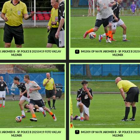
6
 JAROMER B - SP. POLICE B 20250419 FOTO VACLAV
IMG006 OP NA FK JAROMER B - SP. POLICE B 202
MLEJNEK
MLEJNEK
9
 JAROMER B - SP. POLICE B 20250419 FOTO VACLAV
IMG009 OP NA FK JAROMER B - SP. POLICE B 202
MLEJNEK
MLEJNEK