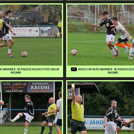
12
K JAROMER B - SP. POLICE B 20250419 FOTO VACLAV
IMG012 OP NA FK JAROMER B - SP. POLICE B 20
MLEJNEK
MLEJNEK