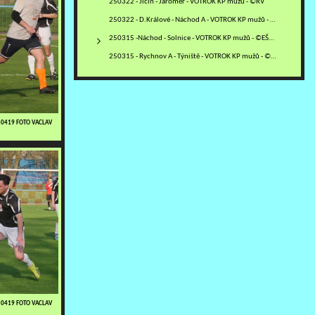
250322 - Jičín - Jaroměř - VOTROK KP mužů - ©RV
250322 - D.Králové - Náchod A - VOTROK KP mužů - ©RJ
250315 -Náchod - Solnice - VOTROK KP mužů - ©EŠ+MM
250315 - Rychnov A - Týniště - VOTROK KP mužů - ©PR
250419 FOTO VACLAV
250419 FOTO VACLAV