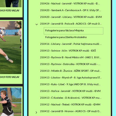
250426 - Náchod - Jaroměř - VOTROK KP mužů - ©MM
250420 - Vamberk A - Černíkovice A - OP II. třídy OFS RK - ©PR
250419 FOTO VACLAV
250420 - Jaroměř - Libčany - VOTROK KP mužů - ©VM
250419 - Jaroměř B - Police B - AGRO CS - OP muži OFS NA -…
Fotogalerie pana Václava Mlejnka
Fotogalerie pana Zdeňka Hrobského
250416 - Libčany - Jaroměř - Pohár hejtmana mužů - čtvrtfinále -…
250413 - Solnice - Jičín - VOTROK KP mužů - ©EŠ
250413 - Rychnov B - Nové Město nM - JAKO 1. B třída mužů - sk.…
250413 - Rychnov - Dobruška - VOTROK KP mužů - ©PR
250413 - Miletín B - Žlunice - JEŽRK SPORT - OP mužů JI - ©VM
250419 FOTO VACLAV
250413 - Libotov - Rtyně vP - 8. liga Autodoprava STAVO KULT OP…
250413 - Kuks - Libeč - 9.liga JAKO OP III. třídy mužů TU - ©VM
250413 - Hořice - Jaroměř - VOTROK KP mužů - ©VM
250413 - Č.Kostelec - D.Králové nL - VOTROK KP mužů - ©MV
250412 - Náchod - Třebeš - VOTROK KP mužů - ©MM
250412 - Jaroměř B - Hronov - AGRO CS - OP muži OFS NA - ©ZH+VM