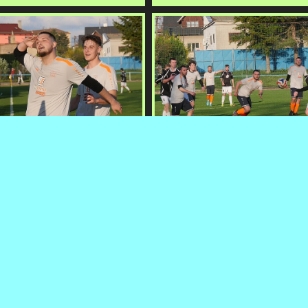
33
K JAROMER B - SP. POLICE B 20250419 FOTO VACLAV
IMG033 OP NA FK JAROMER B - SP. POLICE B 20
MLEJNEK
MLEJNEK