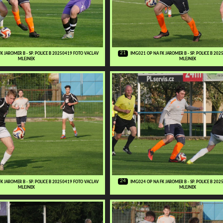
21
K JAROMER B - SP. POLICE B 20250419 FOTO VACLAV
IMG021 OP NA FK JAROMER B - SP. POLICE B 20
MLEJNEK
MLEJNEK
24
K JAROMER B - SP. POLICE B 20250419 FOTO VACLAV
IMG024 OP NA FK JAROMER B - SP. POLICE B 20
MLEJNEK
MLEJNEK