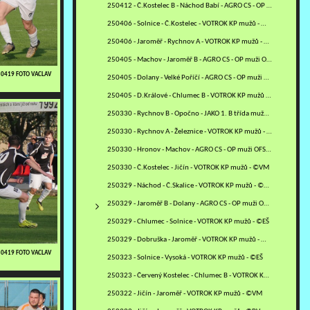
250412 - Č.Kostelec B - Náchod Babí - AGRO CS - OP muži OFS NA -…
250406 - Solnice - Č.Kostelec - VOTROK KP mužů - ©EŠ
250406 - Jaroměř - Rychnov A - VOTROK KP mužů - ©VM
250405 - Machov - Jaroměř B - AGRO CS - OP muži OFS NA - ©VM
250419 FOTO VACLAV
250405 - Dolany - Velké Poříčí - AGRO CS - OP muži OFS NA - ©VM
250405 - D.Králové - Chlumec B - VOTROK KP mužů - ©RJ
250330 - Rychnov B - Opočno - JAKO 1. B třída mužů - sk. B - ©PR
250330 - Rychnov A - Železnice - VOTROK KP mužů - ©PR
250330 - Hronov - Machov - AGRO CS - OP muži OFS NA - ©VM
250330 - Č.Kostelec - Jičín - VOTROK KP mužů - ©VM
250329 - Náchod - Č.Skalice - VOTROK KP mužů - ©MM
250329 - Jaroměř B - Dolany - AGRO CS - OP muži OFS NA - ©ZH+VM
250329 - Chlumec - Solnice - VOTROK KP mužů - ©EŠ
250329 - Dobruška - Jaroměř - VOTROK KP mužů - ©VM
250419 FOTO VACLAV
250323 - Solnice - Vysoká - VOTROK KP mužů - ©EŠ
250323 - Červený Kostelec - Chlumec B - VOTROK KP mužů - ©MV
250322 - Jičín - Jaroměř - VOTROK KP mužů - ©VM