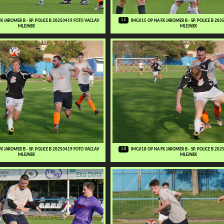
15
K JAROMER B - SP. POLICE B 20250419 FOTO VACLAV
IMG015 OP NA FK JAROMER B - SP. POLICE B 20
MLEJNEK
MLEJNEK
18
K JAROMER B - SP. POLICE B 20250419 FOTO VACLAV
IMG018 OP NA FK JAROMER B - SP. POLICE B 20
MLEJNEK
MLEJNEK