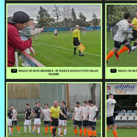
10
11
IMG010 OP NA FK JAROMER B - SP. POLICE B 20250419 FOTO VACLAV
IMG011 OP NA F
MLEJNEK