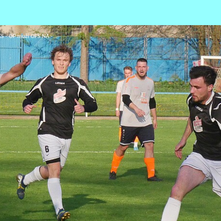
 CS - OP muži OFS NA -…