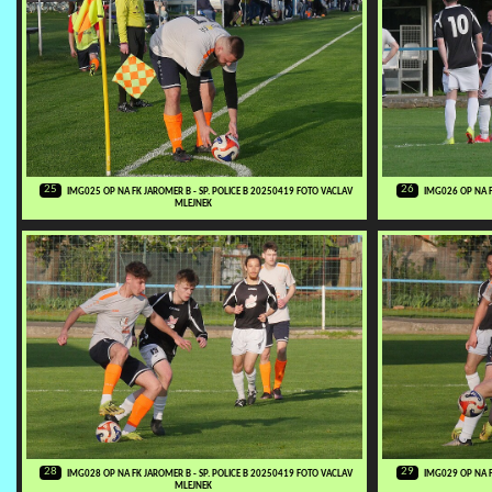
25
26
IMG025 OP NA FK JAROMER B - SP. POLICE B 20250419 FOTO VACLAV
IMG026 OP NA F
MLEJNEK
28
29
IMG028 OP NA FK JAROMER B - SP. POLICE B 20250419 FOTO VACLAV
IMG029 OP NA F
MLEJNEK