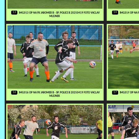
13
14
IMG013 OP NA FK JAROMER B - SP. POLICE B 20250419 FOTO VACLAV
IMG014 OP NA F
MLEJNEK
16
17
IMG016 OP NA FK JAROMER B - SP. POLICE B 20250419 FOTO VACLAV
IMG017 OP NA F
MLEJNEK