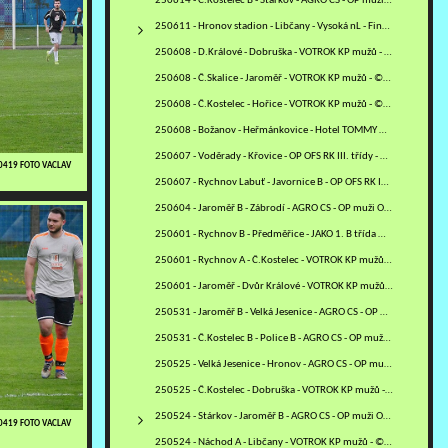
250614 - Č.Kostelec B - Stárkov - AGRO CS - OP muži OFS NA - ©MV
250611 - Hronov stadion - Libčany - Vysoká nL - Finále POHÁRU…
250608 - D.Králové - Dobruška - VOTROK KP mužů - ©RJ
250608 - Č.Skalice - Jaroměř - VOTROK KP mužů - ©VM
250608 - Č.Kostelec - Hořice - VOTROK KP mužů - ©MV
250608 - Božanov - Heřmánkovice - Hotel TOMMY OS OFS NA -…
250607 - Voděrady - Křovice - OP OFS RK III. třídy - ©PR
50419 FOTO VACLAV
250607 - Rychnov Labuť - Javornice B - OP OFS RK IV. třídy - ©PR
250604 - Jaroměř B - Zábrodí - AGRO CS - OP muži OFS NA - ©ZH
250601 - Rychnov B - Předměřice - JAKO 1. B třída mužů - sk. B -…
250601 - Rychnov A - Č.Kostelec - VOTROK KP mužů - ©PR
250601 - Jaroměř - Dvůr Králové - VOTROK KP mužů - ©VM
250531 - Jaroměř B - Velká Jesenice - AGRO CS - OP muži OFS NA -…
250531 - Č.Kostelec B - Police B - AGRO CS - OP muži OFS NA -…
250525 - Velká Jesenice - Hronov - AGRO CS - OP muži OFS NA -…
250525 - Č.Kostelec - Dobruška - VOTROK KP mužů - ©MV
250524 - Stárkov - Jaroměř B - AGRO CS - OP muži OFS NA - ©ZH
50419 FOTO VACLAV
250524 - Náchod A - Libčany - VOTROK KP mužů - ©MM