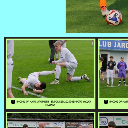
1
2
IMG001 OP NA FK JAROMER B - SP. POLICE B 20250419 FOTO VACLAV
IMG002 OP NA FK
MLEJNEK