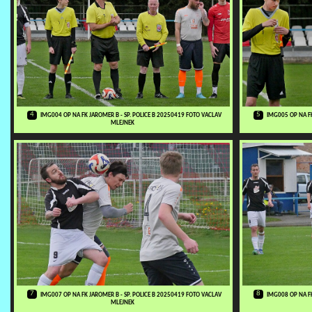
4
5
IMG004 OP NA FK JAROMER B - SP. POLICE B 20250419 FOTO VACLAV
IMG005 OP NA FK
MLEJNEK
7
8
IMG007 OP NA FK JAROMER B - SP. POLICE B 20250419 FOTO VACLAV
IMG008 OP NA FK
MLEJNEK