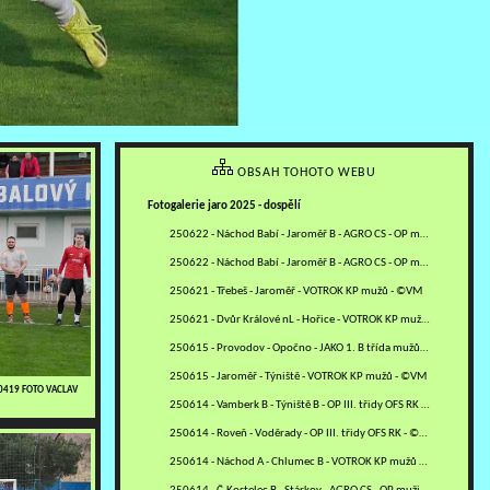
OBSAH TOHOTO WEBU
Fotogalerie jaro 2025 - dospělí
250622 - Náchod Babí - Jaroměř B - AGRO CS - OP muži OFS NA -…
250622 - Náchod Babí - Jaroměř B - AGRO CS - OP muži OFS NA -…
250621 - Třebeš - Jaroměř - VOTROK KP mužů - ©VM
250621 - Dvůr Králové nL - Hořice - VOTROK KP mužů - ©RJ
250615 - Provodov - Opočno - JAKO 1. B třída mužů - sk. B - ©MV
250615 - Jaroměř - Týniště - VOTROK KP mužů - ©VM
50419 FOTO VACLAV
250614 - Vamberk B - Týniště B - OP III. třidy OFS RK - ©PR
250614 - Roveň - Voděrady - OP III. třidy OFS RK - ©PR
250614 - Náchod A - Chlumec B - VOTROK KP mužů - ©MM