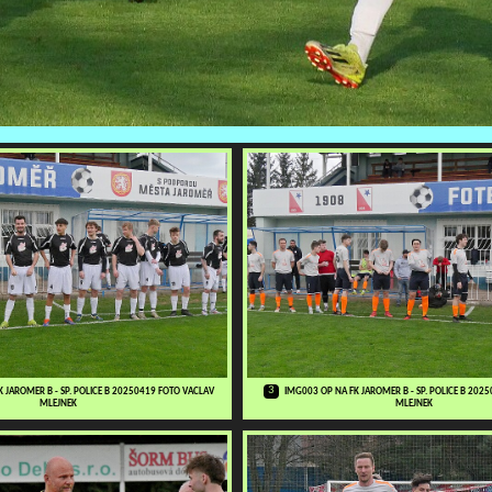
3
 JAROMER B - SP. POLICE B 20250419 FOTO VACLAV
IMG003 OP NA FK JAROMER B - SP. POLICE B 202
MLEJNEK
MLEJNEK