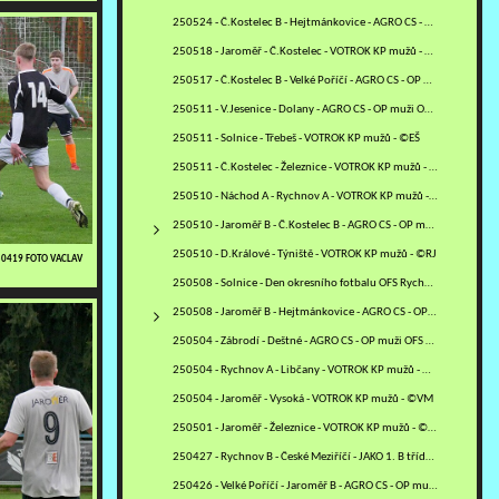
250524 - Č.Kostelec B - Hejtmánkovice - AGRO CS - OP muži OFS NA…
250518 - Jaroměř - Č.Kostelec - VOTROK KP mužů - ©VM
250517 - Č.Kostelec B - Velké Poříčí - AGRO CS - OP muži OFS NA…
250511 - V.Jesenice - Dolany - AGRO CS - OP muži OFS NA - ©VM
250511 - Solnice - Třebeš - VOTROK KP mužů - ©EŠ
250511 - Č.Kostelec - Železnice - VOTROK KP mužů - ©MV
250510 - Náchod A - Rychnov A - VOTROK KP mužů - ©MM
250510 - Jaroměř B - Č.Kostelec B - AGRO CS - OP muži OFS NA -…
250510 - D.Králové - Týniště - VOTROK KP mužů - ©RJ
250419 FOTO VACLAV
250508 - Solnice - Den okresního fotbalu OFS Rychnov - ©PR
250508 - Jaroměř B - Hejtmánkovice - AGRO CS - OP muži OFS NA -…
250504 - Zábrodí - Deštné - AGRO CS - OP muži OFS NA - ©VM
250504 - Rychnov A - Libčany - VOTROK KP mužů - ©PR
250504 - Jaroměř - Vysoká - VOTROK KP mužů - ©VM
250501 - Jaroměř - Železnice - VOTROK KP mužů - ©VM
250427 - Rychnov B - České Meziříčí - JAKO 1. B třída mužů - sk.…
250426 - Velké Poříčí - Jaroměř B - AGRO CS - OP muži OFS NA -…