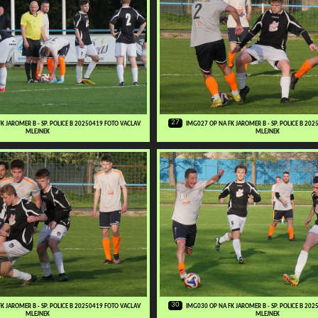
27
K JAROMER B - SP. POLICE B 20250419 FOTO VACLAV
IMG027 OP NA FK JAROMER B - SP. POLICE B 20
MLEJNEK
MLEJNEK
30
K JAROMER B - SP. POLICE B 20250419 FOTO VACLAV
IMG030 OP NA FK JAROMER B - SP. POLICE B 20
MLEJNEK
MLEJNEK