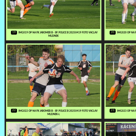
19
20
IMG019 OP NA FK JAROMER B - SP. POLICE B 20250419 FOTO VACLAV
IMG020 OP NA F
MLEJNEK
22
23
IMG022 OP NA FK JAROMER B - SP. POLICE B 20250419 FOTO VACLAV
IMG023 OP NA F
MLEJNEK-L