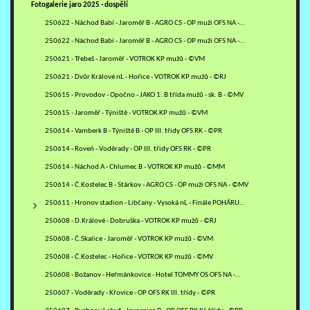
Fotogalerie jaro 2025 - dospělí
250622 - Náchod Babí - Jaroměř B - AGRO CS - OP muži OFS NA -…
250622 - Náchod Babí - Jaroměř B - AGRO CS - OP muži OFS NA -…
250621 - Třebeš - Jaroměř - VOTROK KP mužů - ©VM
250621 - Dvůr Králové nL - Hořice - VOTROK KP mužů - ©RJ
250615 - Provodov - Opočno - JAKO 1. B třída mužů - sk. B - ©MV
250615 - Jaroměř - Týniště - VOTROK KP mužů - ©VM
250614 - Vamberk B - Týniště B - OP III. třidy OFS RK - ©PR
250614 - Roveň - Voděrady - OP III. třidy OFS RK - ©PR
250614 - Náchod A - Chlumec B - VOTROK KP mužů - ©MM
250614 - Č.Kostelec B - Stárkov - AGRO CS - OP muži OFS NA - ©MV
250611 - Hronov stadion - Libčany - Vysoká nL - Finále POHÁRU…
250608 - D.Králové - Dobruška - VOTROK KP mužů - ©RJ
250608 - Č.Skalice - Jaroměř - VOTROK KP mužů - ©VM
250608 - Č.Kostelec - Hořice - VOTROK KP mužů - ©MV
250608 - Božanov - Heřmánkovice - Hotel TOMMY OS OFS NA -…
250607 - Voděrady - Křovice - OP OFS RK III. třídy - ©PR