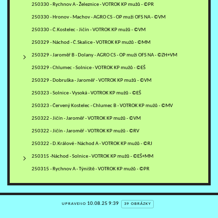
250330 - Rychnov A - Železnice - VOTROK KP mužů - ©PR
250330 - Hronov - Machov - AGRO CS - OP muži OFS NA - ©VM
250330 - Č.Kostelec - Jičín - VOTROK KP mužů - ©VM
250329 - Náchod - Č.Skalice - VOTROK KP mužů - ©MM
250329 - Jaroměř B - Dolany - AGRO CS - OP muži OFS NA - ©ZH+VM
250329 - Chlumec - Solnice - VOTROK KP mužů - ©EŠ
250329 - Dobruška - Jaroměř - VOTROK KP mužů - ©VM
250323 - Solnice - Vysoká - VOTROK KP mužů - ©EŠ
250323 - Červený Kostelec - Chlumec B - VOTROK KP mužů - ©MV
250322 - Jičín - Jaroměř - VOTROK KP mužů - ©VM
250322 - Jičín - Jaroměř - VOTROK KP mužů - ©RV
250322 - D.Králové - Náchod A - VOTROK KP mužů - ©RJ
250315 -Náchod - Solnice - VOTROK KP mužů - ©EŠ+MM
250315 - Rychnov A - Týniště - VOTROK KP mužů - ©PR
10.08.25 9:39
UPRAVENO
39 OBRÁZKY