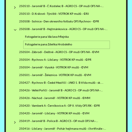
250510 - Jaroměř B - Č.Kostelec B - AGRO CS - OP muži OFS NA -…
250510 - D.Králové - Týniště - VOTROK KP mužů - ©RJ
250508 - Solnice - Den okresního fotbalu OFS Rychnov - ©PR
250508 - Jaroměř B - Hejtmánkovice - AGRO CS - OP muži OFS NA -…
Fotogalerie pana Václava Mlejnka
Fotogalerie pana Zdeňka Hrobského
250504 - Zábrodí - Deštné - AGRO CS - OP muži OFS NA - ©VM
250504 - Rychnov A - Libčany - VOTROK KP mužů - ©PR
250504 - Jaroměř - Vysoká - VOTROK KP mužů - ©VM
250501 - Jaroměř - Železnice - VOTROK KP mužů - ©VM
250427 - Rychnov B - České Meziříčí - JAKO 1. B třída mužů - sk.…
250426 - Velké Poříčí - Jaroměř B - AGRO CS - OP muži OFS NA -…
250426 - Náchod - Jaroměř - VOTROK KP mužů - ©MM
250420 - Vamberk A - Černíkovice A - OP II. třídy OFS RK - ©PR
250420 - Jaroměř - Libčany - VOTROK KP mužů - ©VM
250419 - Jaroměř B - Police B - AGRO CS - OP muži OFS NA -…
250416 - Libčany - Jaroměř - Pohár hejtmana mužů - čtvrtfinále -…