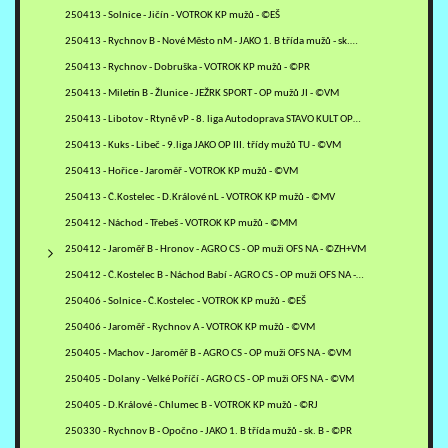
250413 - Solnice - Jičín - VOTROK KP mužů - ©EŠ
250413 - Rychnov B - Nové Město nM - JAKO 1. B třída mužů - sk.…
250413 - Rychnov - Dobruška - VOTROK KP mužů - ©PR
250413 - Miletín B - Žlunice - JEŽRK SPORT - OP mužů JI - ©VM
250413 - Libotov - Rtyně vP - 8. liga Autodoprava STAVO KULT OP…
250413 - Kuks - Libeč - 9.liga JAKO OP III. třídy mužů TU - ©VM
250413 - Hořice - Jaroměř - VOTROK KP mužů - ©VM
250413 - Č.Kostelec - D.Králové nL - VOTROK KP mužů - ©MV
250412 - Náchod - Třebeš - VOTROK KP mužů - ©MM
250412 - Jaroměř B - Hronov - AGRO CS - OP muži OFS NA - ©ZH+VM
250412 - Č.Kostelec B - Náchod Babí - AGRO CS - OP muži OFS NA -…
250406 - Solnice - Č.Kostelec - VOTROK KP mužů - ©EŠ
250406 - Jaroměř - Rychnov A - VOTROK KP mužů - ©VM
250405 - Machov - Jaroměř B - AGRO CS - OP muži OFS NA - ©VM
250405 - Dolany - Velké Poříčí - AGRO CS - OP muži OFS NA - ©VM
250405 - D.Králové - Chlumec B - VOTROK KP mužů - ©RJ
250330 - Rychnov B - Opočno - JAKO 1. B třída mužů - sk. B - ©PR