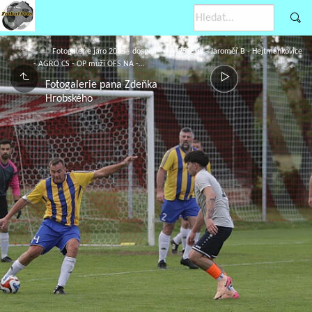
Fotogalerie jaro 2025 - dospělí
250508 - Jaroměř B - Hejtmánkovice
- AGRO CS - OP muži OFS NA -…
Fotogalerie pana Zdeňka
Hrobského