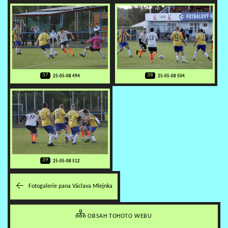
37
38
25-05-08 494
25-05-08 504
39
25-05-08 512
Fotogalerie pana Václava Mlejnka
OBSAH TOHOTO WEBU