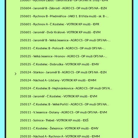
250607 - Rychnov Labuť - Javornice B - OP OFS RK IV. třídy - ©PR
250604 - Jaroměř B - Zábrodí - AGRO CS - OP muži OFS NA - ©ZH
250601 - Rychnov B - Předměřice - JAKO 1. B třída mužů - sk. B -…
250601 - Rychnov A - Č.Kostelec - VOTROK KP mužů - ©PR
250601 - Jaroměř - Dvůr Králové - VOTROK KP mužů - ©VM
250531 - Jaroměř B - Velká Jesenice - AGRO CS - OP muži OFS NA -…
250531 - Č.Kostelec B - Police B - AGRO CS - OP muži OFS NA -…
250525 - Velká Jesenice - Hronov - AGRO CS - OP muži OFS NA -…
250525 - Č.Kostelec - Dobruška - VOTROK KP mužů - ©MV
250524 - Stárkov - Jaroměř B - AGRO CS - OP muži OFS NA - ©ZH
250524 - Náchod A - Libčany - VOTROK KP mužů - ©MM
250524 - Č.Kostelec B - Hejtmánkovice - AGRO CS - OP muži OFS NA…
250518 - Jaroměř - Č.Kostelec - VOTROK KP mužů - ©VM
250517 - Č.Kostelec B - Velké Poříčí - AGRO CS - OP muži OFS NA…
250511 - V.Jesenice - Dolany - AGRO CS - OP muži OFS NA - ©VM
250511 - Solnice - Třebeš - VOTROK KP mužů - ©EŠ
250511 - Č.Kostelec - Železnice - VOTROK KP mužů - ©MV
250510 - Náchod A - Rychnov A - VOTROK KP mužů - ©MM