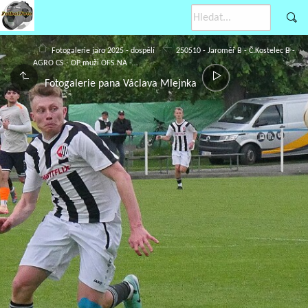
Fotogalerie jaro 2025 - dospělí
250510 - Jaroměř B - Č.Kostelec B -
AGRO CS - OP muži OFS NA -…
Fotogalerie pana Václava Mlejnka