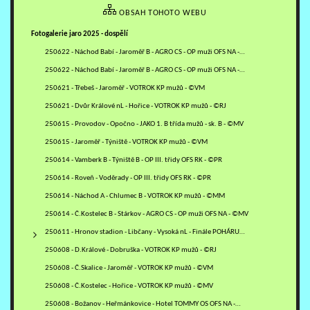
OBSAH TOHOTO WEBU
Fotogalerie jaro 2025 - dospělí
250622 - Náchod Babí - Jaroměř B - AGRO CS - OP muži OFS NA -…
250622 - Náchod Babí - Jaroměř B - AGRO CS - OP muži OFS NA -…
250621 - Třebeš - Jaroměř - VOTROK KP mužů - ©VM
250621 - Dvůr Králové nL - Hořice - VOTROK KP mužů - ©RJ
250615 - Provodov - Opočno - JAKO 1. B třída mužů - sk. B - ©MV
250615 - Jaroměř - Týniště - VOTROK KP mužů - ©VM
250614 - Vamberk B - Týniště B - OP III. třidy OFS RK - ©PR
250614 - Roveň - Voděrady - OP III. třidy OFS RK - ©PR
250614 - Náchod A - Chlumec B - VOTROK KP mužů - ©MM
250614 - Č.Kostelec B - Stárkov - AGRO CS - OP muži OFS NA - ©MV
250611 - Hronov stadion - Libčany - Vysoká nL - Finále POHÁRU…
250608 - D.Králové - Dobruška - VOTROK KP mužů - ©RJ
250608 - Č.Skalice - Jaroměř - VOTROK KP mužů - ©VM
250608 - Č.Kostelec - Hořice - VOTROK KP mužů - ©MV
250608 - Božanov - Heřmánkovice - Hotel TOMMY OS OFS NA -…