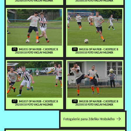
20250510 FOTO VACLAV MLEJNEK
20250510 FOTO VACLAV MLEJNEK
35
36
IMG035 OP NA FKJB - C.KOSTELEC B
IMG036 OP NA FKJB - C.KOSTELEC B
20250510 FOTO VACLAV MLEJNEK
20250510 FOTO VACLAV MLEJNEK
37
38
IMG037 OP NA FKJB - C.KOSTELEC B
IMG038 OP NA FKJB - C.KOSTELEC B
20250510 FOTO VACLAV MLEJNEK
20250510 FOTO VACLAV MLEJNEK
Fotogalerie pana Zdeňka Hrobského