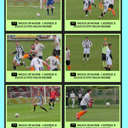
29
30
IMG029 OP NA FKJB - C.KOSTELEC B
IMG030 OP NA FKJB - C.KOSTELEC B
20250510 FOTO VACLAV MLEJNEK
20250510 FOTO VACLAV MLEJNEK
31
32
IMG031 OP NA FKJB - C.KOSTELEC B
IMG032 OP NA FKJB - C.KOSTELEC B
20250510 FOTO VACLAV MLEJNEK
20250510 FOTO VACLAV MLEJNEK
33
34
IMG033 OP NA FKJB - C.KOSTELEC B
IMG034 OP NA FKJB - C.KOSTELEC B