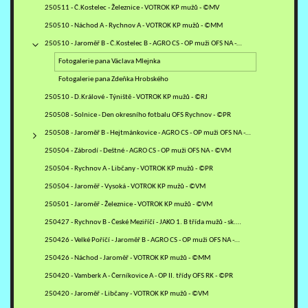
250511 - Č.Kostelec - Železnice - VOTROK KP mužů - ©MV
250510 - Náchod A - Rychnov A - VOTROK KP mužů - ©MM
250510 - Jaroměř B - Č.Kostelec B - AGRO CS - OP muži OFS NA -…
Fotogalerie pana Václava Mlejnka
Fotogalerie pana Zdeňka Hrobského
250510 - D.Králové - Týniště - VOTROK KP mužů - ©RJ
250508 - Solnice - Den okresního fotbalu OFS Rychnov - ©PR
250508 - Jaroměř B - Hejtmánkovice - AGRO CS - OP muži OFS NA -…
250504 - Zábrodí - Deštné - AGRO CS - OP muži OFS NA - ©VM
250504 - Rychnov A - Libčany - VOTROK KP mužů - ©PR
250504 - Jaroměř - Vysoká - VOTROK KP mužů - ©VM
250501 - Jaroměř - Železnice - VOTROK KP mužů - ©VM
250427 - Rychnov B - České Meziříčí - JAKO 1. B třída mužů - sk.…
250426 - Velké Poříčí - Jaroměř B - AGRO CS - OP muži OFS NA -…
250426 - Náchod - Jaroměř - VOTROK KP mužů - ©MM
250420 - Vamberk A - Černíkovice A - OP II. třídy OFS RK - ©PR
250420 - Jaroměř - Libčany - VOTROK KP mužů - ©VM