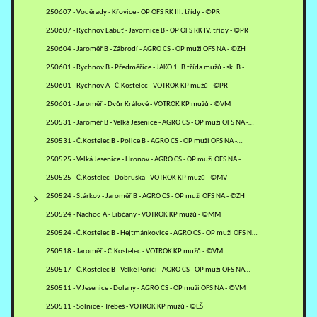
250607 - Voděrady - Křovice - OP OFS RK III. třídy - ©PR
250607 - Rychnov Labuť - Javornice B - OP OFS RK IV. třídy - ©PR
250604 - Jaroměř B - Zábrodí - AGRO CS - OP muži OFS NA - ©ZH
250601 - Rychnov B - Předměřice - JAKO 1. B třída mužů - sk. B -…
250601 - Rychnov A - Č.Kostelec - VOTROK KP mužů - ©PR
250601 - Jaroměř - Dvůr Králové - VOTROK KP mužů - ©VM
250531 - Jaroměř B - Velká Jesenice - AGRO CS - OP muži OFS NA -…
250531 - Č.Kostelec B - Police B - AGRO CS - OP muži OFS NA -…
250525 - Velká Jesenice - Hronov - AGRO CS - OP muži OFS NA -…
250525 - Č.Kostelec - Dobruška - VOTROK KP mužů - ©MV
250524 - Stárkov - Jaroměř B - AGRO CS - OP muži OFS NA - ©ZH
250524 - Náchod A - Libčany - VOTROK KP mužů - ©MM
250524 - Č.Kostelec B - Hejtmánkovice - AGRO CS - OP muži OFS NA…
250518 - Jaroměř - Č.Kostelec - VOTROK KP mužů - ©VM
250517 - Č.Kostelec B - Velké Poříčí - AGRO CS - OP muži OFS NA…
250511 - V.Jesenice - Dolany - AGRO CS - OP muži OFS NA - ©VM
250511 - Solnice - Třebeš - VOTROK KP mužů - ©EŠ