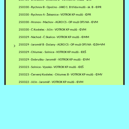
250330 - Rychnov B - Opočno - JAKO 1. B třída mužů - sk. B - ©PR
250330 - Rychnov A - Železnice - VOTROK KP mužů - ©PR
250330 - Hronov - Machov - AGRO CS - OP muži OFS NA - ©VM
250330 - Č.Kostelec - Jičín - VOTROK KP mužů - ©VM
250329 - Náchod - Č.Skalice - VOTROK KP mužů - ©MM
250329 - Jaroměř B - Dolany - AGRO CS - OP muži OFS NA - ©ZH+VM
250329 - Chlumec - Solnice - VOTROK KP mužů - ©EŠ
250329 - Dobruška - Jaroměř - VOTROK KP mužů - ©VM
250323 - Solnice - Vysoká - VOTROK KP mužů - ©EŠ
250323 - Červený Kostelec - Chlumec B - VOTROK KP mužů - ©MV
250322 - Jičín - Jaroměř - VOTROK KP mužů - ©VM
250322 - Jičín - Jaroměř - VOTROK KP mužů - ©RV
250322 - D.Králové - Náchod A - VOTROK KP mužů - ©RJ
250315 -Náchod - Solnice - VOTROK KP mužů - ©EŠ+MM
250315 - Rychnov A - Týniště - VOTROK KP mužů - ©PR