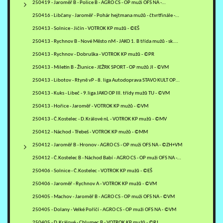
250419 - Jaroměř B - Police B - AGRO CS - OP muži OFS NA -…
250416 - Libčany - Jaroměř - Pohár hejtmana mužů - čtvrtfinále -…
250413 - Solnice - Jičín - VOTROK KP mužů - ©EŠ
250413 - Rychnov B - Nové Město nM - JAKO 1. B třída mužů - sk.…
250413 - Rychnov - Dobruška - VOTROK KP mužů - ©PR
250413 - Miletín B - Žlunice - JEŽRK SPORT - OP mužů JI - ©VM
250413 - Libotov - Rtyně vP - 8. liga Autodoprava STAVO KULT OP…
250413 - Kuks - Libeč - 9.liga JAKO OP III. třídy mužů TU - ©VM
250413 - Hořice - Jaroměř - VOTROK KP mužů - ©VM
250413 - Č.Kostelec - D.Králové nL - VOTROK KP mužů - ©MV
250412 - Náchod - Třebeš - VOTROK KP mužů - ©MM
250412 - Jaroměř B - Hronov - AGRO CS - OP muži OFS NA - ©ZH+VM
250412 - Č.Kostelec B - Náchod Babí - AGRO CS - OP muži OFS NA -…
250406 - Solnice - Č.Kostelec - VOTROK KP mužů - ©EŠ
250406 - Jaroměř - Rychnov A - VOTROK KP mužů - ©VM
250405 - Machov - Jaroměř B - AGRO CS - OP muži OFS NA - ©VM
250405 - Dolany - Velké Poříčí - AGRO CS - OP muži OFS NA - ©VM
250405 - D.Králové - Chlumec B - VOTROK KP mužů - ©RJ