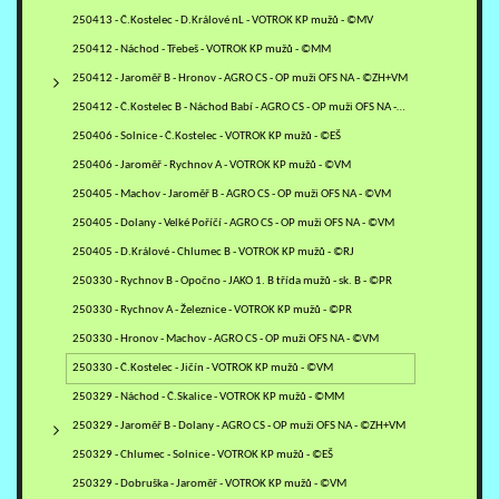
250413 - Č.Kostelec - D.Králové nL - VOTROK KP mužů - ©MV
250412 - Náchod - Třebeš - VOTROK KP mužů - ©MM
250412 - Jaroměř B - Hronov - AGRO CS - OP muži OFS NA - ©ZH+VM
250412 - Č.Kostelec B - Náchod Babí - AGRO CS - OP muži OFS NA -…
250406 - Solnice - Č.Kostelec - VOTROK KP mužů - ©EŠ
250406 - Jaroměř - Rychnov A - VOTROK KP mužů - ©VM
250405 - Machov - Jaroměř B - AGRO CS - OP muži OFS NA - ©VM
250405 - Dolany - Velké Poříčí - AGRO CS - OP muži OFS NA - ©VM
250405 - D.Králové - Chlumec B - VOTROK KP mužů - ©RJ
250330 - Rychnov B - Opočno - JAKO 1. B třída mužů - sk. B - ©PR
250330 - Rychnov A - Železnice - VOTROK KP mužů - ©PR
250330 - Hronov - Machov - AGRO CS - OP muži OFS NA - ©VM
250330 - Č.Kostelec - Jičín - VOTROK KP mužů - ©VM
250329 - Náchod - Č.Skalice - VOTROK KP mužů - ©MM
250329 - Jaroměř B - Dolany - AGRO CS - OP muži OFS NA - ©ZH+VM
250329 - Chlumec - Solnice - VOTROK KP mužů - ©EŠ
250329 - Dobruška - Jaroměř - VOTROK KP mužů - ©VM