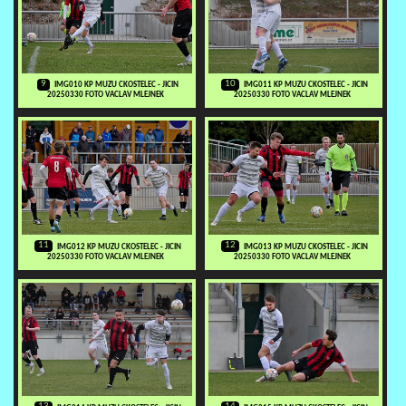
9
10
IMG010 KP MUZU CKOSTELEC - JICIN
IMG011 KP MUZU CKOSTELEC - JICIN
20250330 FOTO VACLAV MLEJNEK
20250330 FOTO VACLAV MLEJNEK
11
12
IMG012 KP MUZU CKOSTELEC - JICIN
IMG013 KP MUZU CKOSTELEC - JICIN
20250330 FOTO VACLAV MLEJNEK
20250330 FOTO VACLAV MLEJNEK