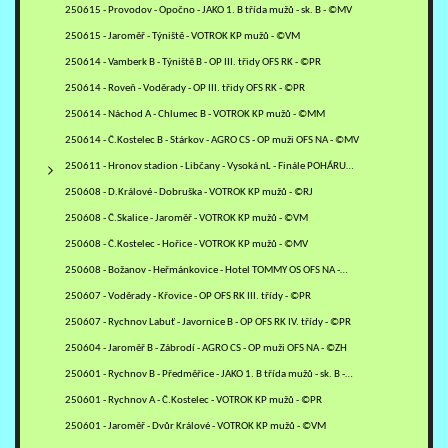
250615 - Provodov - Opočno - JAKO 1. B třída mužů - sk. B - ©MV
250615 - Jaroměř - Týniště - VOTROK KP mužů - ©VM
250614 - Vamberk B - Týniště B - OP III. třidy OFS RK - ©PR
250614 - Roveň - Voděrady - OP III. třidy OFS RK - ©PR
250614 - Náchod A - Chlumec B - VOTROK KP mužů - ©MM
250614 - Č.Kostelec B - Stárkov - AGRO CS - OP muži OFS NA - ©MV
250611 - Hronov stadion - Libčany - Vysoká nL - Finále POHÁRU…
250608 - D.Králové - Dobruška - VOTROK KP mužů - ©RJ
250608 - Č.Skalice - Jaroměř - VOTROK KP mužů - ©VM
250608 - Č.Kostelec - Hořice - VOTROK KP mužů - ©MV
250608 - Božanov - Heřmánkovice - Hotel TOMMY OS OFS NA -…
250607 - Voděrady - Křovice - OP OFS RK III. třídy - ©PR
250607 - Rychnov Labuť - Javornice B - OP OFS RK IV. třídy - ©PR
250604 - Jaroměř B - Zábrodí - AGRO CS - OP muži OFS NA - ©ZH
250601 - Rychnov B - Předměřice - JAKO 1. B třída mužů - sk. B -…
250601 - Rychnov A - Č.Kostelec - VOTROK KP mužů - ©PR
250601 - Jaroměř - Dvůr Králové - VOTROK KP mužů - ©VM