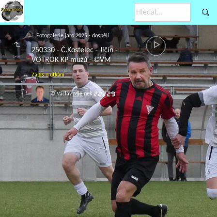
Fotogalerie jaro 2025 - dospělí
250330 - Č.Kostelec - Jičín -
VOTROK KP mužů - ©VM
Zápis o utkání
© Václav Mlejnek