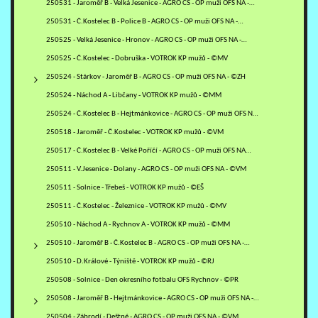
250531 - Jaroměř B - Velká Jesenice - AGRO CS - OP muži OFS NA -…
250531 - Č.Kostelec B - Police B - AGRO CS - OP muži OFS NA -…
250525 - Velká Jesenice - Hronov - AGRO CS - OP muži OFS NA -…
250525 - Č.Kostelec - Dobruška - VOTROK KP mužů - ©MV
250524 - Stárkov - Jaroměř B - AGRO CS - OP muži OFS NA - ©ZH
250524 - Náchod A - Libčany - VOTROK KP mužů - ©MM
250524 - Č.Kostelec B - Hejtmánkovice - AGRO CS - OP muži OFS NA…
250518 - Jaroměř - Č.Kostelec - VOTROK KP mužů - ©VM
250517 - Č.Kostelec B - Velké Poříčí - AGRO CS - OP muži OFS NA…
250511 - V.Jesenice - Dolany - AGRO CS - OP muži OFS NA - ©VM
250511 - Solnice - Třebeš - VOTROK KP mužů - ©EŠ
250511 - Č.Kostelec - Železnice - VOTROK KP mužů - ©MV
250510 - Náchod A - Rychnov A - VOTROK KP mužů - ©MM
250510 - Jaroměř B - Č.Kostelec B - AGRO CS - OP muži OFS NA -…
250510 - D.Králové - Týniště - VOTROK KP mužů - ©RJ
250508 - Solnice - Den okresního fotbalu OFS Rychnov - ©PR
250508 - Jaroměř B - Hejtmánkovice - AGRO CS - OP muži OFS NA -…
250504 - Zábrodí - Deštné - AGRO CS - OP muži OFS NA - ©VM