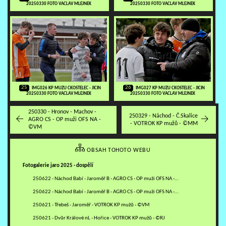
20250330 FOTO VACLAV MLEJNEK
20250330 FOTO VACLAV MLEJNEK
25
26
IMG026 KP MUZU CKOSTELEC - JICIN
IMG027 KP MUZU CKOSTELEC - JICIN
20250330 FOTO VACLAV MLEJNEK
20250330 FOTO VACLAV MLEJNEK
250330 - Hronov - Machov -
250329 - Náchod - Č.Skalice
AGRO CS - OP muži OFS NA -
- VOTROK KP mužů - ©MM
©VM
OBSAH TOHOTO WEBU
Fotogalerie jaro 2025 - dospělí
250622 - Náchod Babí - Jaroměř B - AGRO CS - OP muži OFS NA -…
250622 - Náchod Babí - Jaroměř B - AGRO CS - OP muži OFS NA -…
250621 - Třebeš - Jaroměř - VOTROK KP mužů - ©VM
250621 - Dvůr Králové nL - Hořice - VOTROK KP mužů - ©RJ