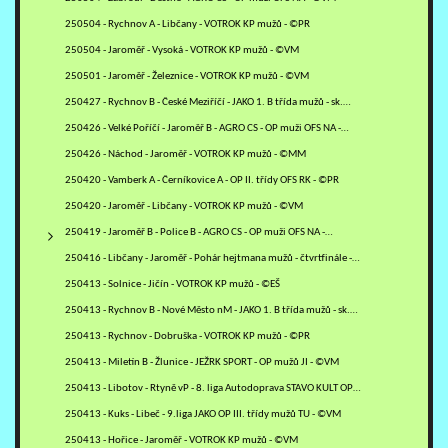
250504 - Rychnov A - Libčany - VOTROK KP mužů - ©PR
250504 - Jaroměř - Vysoká - VOTROK KP mužů - ©VM
250501 - Jaroměř - Železnice - VOTROK KP mužů - ©VM
250427 - Rychnov B - České Meziříčí - JAKO 1. B třída mužů - sk.…
250426 - Velké Poříčí - Jaroměř B - AGRO CS - OP muži OFS NA -…
250426 - Náchod - Jaroměř - VOTROK KP mužů - ©MM
250420 - Vamberk A - Černíkovice A - OP II. třídy OFS RK - ©PR
250420 - Jaroměř - Libčany - VOTROK KP mužů - ©VM
250419 - Jaroměř B - Police B - AGRO CS - OP muži OFS NA -…
250416 - Libčany - Jaroměř - Pohár hejtmana mužů - čtvrtfinále -…
250413 - Solnice - Jičín - VOTROK KP mužů - ©EŠ
250413 - Rychnov B - Nové Město nM - JAKO 1. B třída mužů - sk.…
250413 - Rychnov - Dobruška - VOTROK KP mužů - ©PR
250413 - Miletín B - Žlunice - JEŽRK SPORT - OP mužů JI - ©VM
250413 - Libotov - Rtyně vP - 8. liga Autodoprava STAVO KULT OP…
250413 - Kuks - Libeč - 9.liga JAKO OP III. třídy mužů TU - ©VM
250413 - Hořice - Jaroměř - VOTROK KP mužů - ©VM