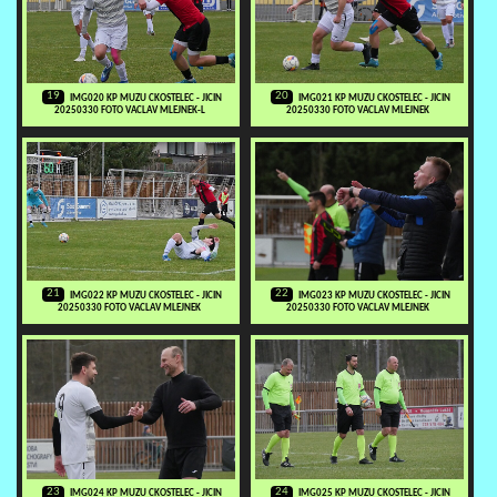
19
20
IMG020 KP MUZU CKOSTELEC - JICIN
IMG021 KP MUZU CKOSTELEC - JICIN
20250330 FOTO VACLAV MLEJNEK-L
20250330 FOTO VACLAV MLEJNEK
21
22
IMG022 KP MUZU CKOSTELEC - JICIN
IMG023 KP MUZU CKOSTELEC - JICIN
20250330 FOTO VACLAV MLEJNEK
20250330 FOTO VACLAV MLEJNEK
23
24
IMG024 KP MUZU CKOSTELEC - JICIN
IMG025 KP MUZU CKOSTELEC - JICIN