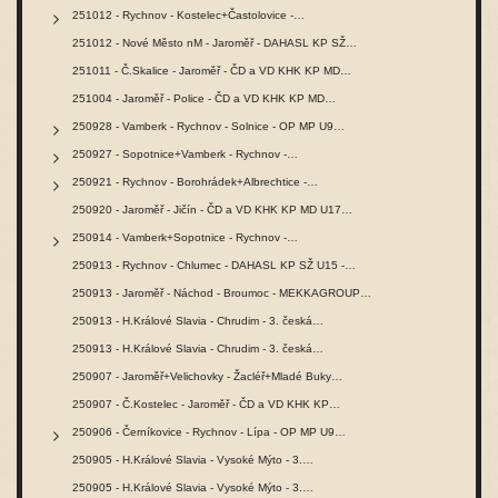
251012 - Rychnov - Kostelec+Častolovice -…
251012 - Nové Město nM - Jaroměř - DAHASL KP SŽ…
251011 - Č.Skalice - Jaroměř - ČD a VD KHK KP MD…
251004 - Jaroměř - Police - ČD a VD KHK KP MD…
250928 - Vamberk - Rychnov - Solnice - OP MP U9…
250927 - Sopotnice+Vamberk - Rychnov -…
250921 - Rychnov - Borohrádek+Albrechtice -…
250920 - Jaroměř - Jičín - ČD a VD KHK KP MD U17…
250914 - Vamberk+Sopotnice - Rychnov -…
250913 - Rychnov - Chlumec - DAHASL KP SŽ U15 -…
250913 - Jaroměř - Náchod - Broumoc - MEKKAGROUP…
250913 - H.Králové Slavia - Chrudim - 3. česká…
250913 - H.Králové Slavia - Chrudim - 3. česká…
250907 - Jaroměř+Velichovky - Žacléř+Mladé Buky…
250907 - Č.Kostelec - Jaroměř - ČD a VD KHK KP…
250906 - Černíkovice - Rychnov - Lípa - OP MP U9…
250905 - H.Králové Slavia - Vysoké Mýto - 3.…
250905 - H.Králové Slavia - Vysoké Mýto - 3.…