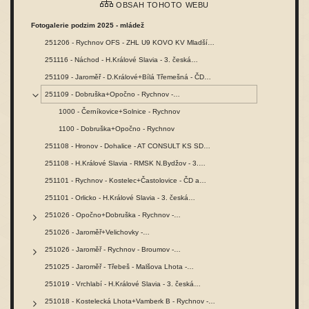
OBSAH TOHOTO WEBU
Fotogalerie podzim 2025 - mládež
251206 - Rychnov OFS - ZHL U9 KOVO KV Mladší…
251116 - Náchod - H.Králové Slavia - 3. česká…
251109 - Jaroměř - D.Králové+Bílá Třemešná - ČD…
251109 - Dobruška+Opočno - Rychnov -…
1000 - Černíkovice+Solnice - Rychnov
1100 - Dobruška+Opočno - Rychnov
251108 - Hronov - Dohalice - AT CONSULT KS SD…
251108 - H.Králové Slavia - RMSK N.Bydžov - 3.…
251101 - Rychnov - Kostelec+Častolovice - ČD a…
251101 - Orlicko - H.Králové Slavia - 3. česká…
251026 - Opočno+Dobruška - Rychnov -…
251026 - Jaroměř+Velichovky -…
251026 - Jaroměř - Rychnov - Broumov -…
251025 - Jaroměř - Třebeš - Malšova Lhota -…
251019 - Vrchlabí - H.Králové Slavia - 3. česká…
251018 - Kostelecká Lhota+Vamberk B - Rychnov -…