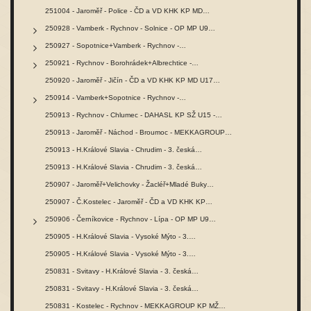
251004 - Jaroměř - Police - ČD a VD KHK KP MD…
250928 - Vamberk - Rychnov - Solnice - OP MP U9…
250927 - Sopotnice+Vamberk - Rychnov -…
250921 - Rychnov - Borohrádek+Albrechtice -…
250920 - Jaroměř - Jičín - ČD a VD KHK KP MD U17…
250914 - Vamberk+Sopotnice - Rychnov -…
250913 - Rychnov - Chlumec - DAHASL KP SŽ U15 -…
250913 - Jaroměř - Náchod - Broumoc - MEKKAGROUP…
250913 - H.Králové Slavia - Chrudim - 3. česká…
250913 - H.Králové Slavia - Chrudim - 3. česká…
250907 - Jaroměř+Velichovky - Žacléř+Mladé Buky…
250907 - Č.Kostelec - Jaroměř - ČD a VD KHK KP…
250906 - Černíkovice - Rychnov - Lípa - OP MP U9…
250905 - H.Králové Slavia - Vysoké Mýto - 3.…
250905 - H.Králové Slavia - Vysoké Mýto - 3.…
250831 - Svitavy - H.Králové Slavia - 3. česká…
250831 - Svitavy - H.Králové Slavia - 3. česká…
250831 - Kostelec - Rychnov - MEKKAGROUP KP MŽ…