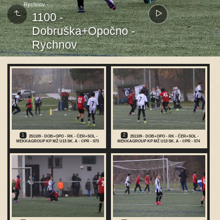
Rychnov -…
1100 -
Dobruška+Opočno -
Rychnov
1
2
251109 - DOB+OPO - RK - ČER+SOL -
251109 - DOB+OPO - RK - ČER+SOL -
MEKKAGROUP KP MŽ U13 SK. A - ©PR - 073
MEKKAGROUP KP MŽ U13 SK. A - ©PR - 074