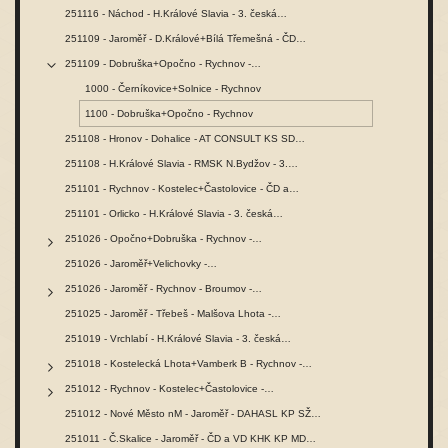
251116 - Náchod - H.Králové Slavia - 3. česká…
251109 - Jaroměř - D.Králové+Bílá Třemešná - ČD…
251109 - Dobruška+Opočno - Rychnov -…
1000 - Černíkovice+Solnice - Rychnov
1100 - Dobruška+Opočno - Rychnov
251108 - Hronov - Dohalice - AT CONSULT KS SD…
251108 - H.Králové Slavia - RMSK N.Bydžov - 3.…
251101 - Rychnov - Kostelec+Častolovice - ČD a…
251101 - Orlicko - H.Králové Slavia - 3. česká…
251026 - Opočno+Dobruška - Rychnov -…
251026 - Jaroměř+Velichovky -…
251026 - Jaroměř - Rychnov - Broumov -…
251025 - Jaroměř - Třebeš - Malšova Lhota -…
251019 - Vrchlabí - H.Králové Slavia - 3. česká…
251018 - Kostelecká Lhota+Vamberk B - Rychnov -…
251012 - Rychnov - Kostelec+Častolovice -…
251012 - Nové Město nM - Jaroměř - DAHASL KP SŽ…
251011 - Č.Skalice - Jaroměř - ČD a VD KHK KP MD…