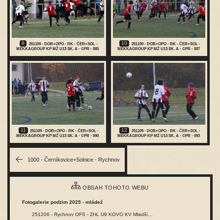
9
10
251109 - DOB+OPO - RK - ČER+SOL -
251109 - DOB+OPO - RK - ČER+SOL -
MEKKAGROUP KP MŽ U13 SK. A - ©PR - 085
MEKKAGROUP KP MŽ U13 SK. A - ©PR - 087
11
12
251109 - DOB+OPO - RK - ČER+SOL -
251109 - DOB+OPO - RK - ČER+SOL -
MEKKAGROUP KP MŽ U13 SK. A - ©PR - 090
MEKKAGROUP KP MŽ U13 SK. A - ©PR - 093
1000 - Černíkovice+Solnice - Rychnov
OBSAH TOHOTO WEBU
Fotogalerie podzim 2025 - mládež
251206 - Rychnov OFS - ZHL U9 KOVO KV Mladší…