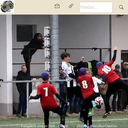
Fotogalerie podzim 2025 - mládež
251109 - Dobruška+Opočno -