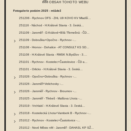
OBSAH TOHOTO WEBU
Fotogalerie podzim 2025 - mládež
251206 - Rychnov OFS - ZHL U9 KOVO KV Mladší…
251116 - Náchod - H.Králové Slavia - 3. česká…
251109 - Jaroměř - D.Králové+Bílá Třemešná - ČD…
251109 - Dobruška+Opočno - Rychnov -…
251108 - Hronov - Dohalice - AT CONSULT KS SD…
251108 - H.Králové Slavia - RMSK N.Bydžov - 3.…
251101 - Rychnov - Kostelec+Častolovice - ČD a…
251101 - Orlicko - H.Králové Slavia - 3. česká…
251026 - Opočno+Dobruška - Rychnov -…
251026 - Jaroměř+Velichovky -…
251026 - Jaroměř - Rychnov - Broumov -…
251025 - Jaroměř - Třebeš - Malšova Lhota -…
251019 - Vrchlabí - H.Králové Slavia - 3. česká…
251018 - Kostelecká Lhota+Vamberk B - Rychnov -…
251012 - Rychnov - Kostelec+Častolovice -…
251012 - Nové Město nM - Jaroměř - DAHASL KP SŽ…