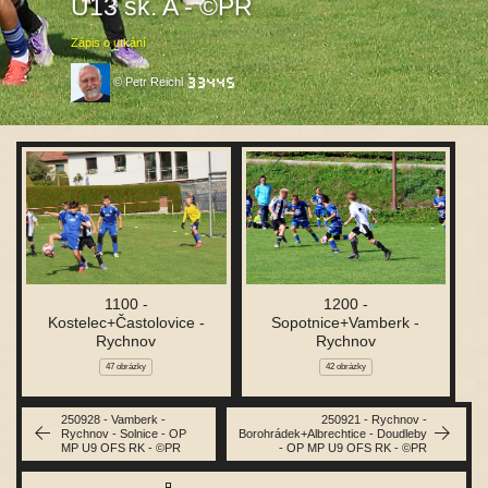
U13 sk. A - ©PR
Zápis o utkání
© Petr Reichl
1100 -
1200 -
Kostelec+Častolovice -
Sopotnice+Vamberk -
Rychnov
Rychnov
47 obrázky
42 obrázky
250928 - Vamberk -
250921 - Rychnov -
Rychnov - Solnice - OP
Borohrádek+Albrechtice - Doudleby
MP U9 OFS RK - ©PR
- OP MP U9 OFS RK - ©PR