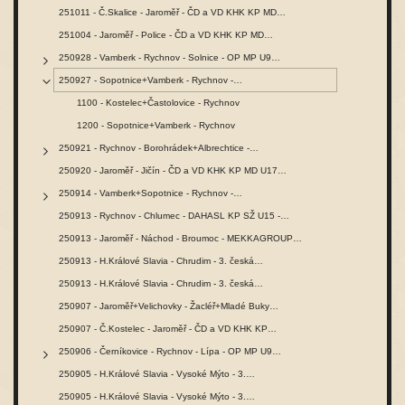
251011 - Č.Skalice - Jaroměř - ČD a VD KHK KP MD…
251004 - Jaroměř - Police - ČD a VD KHK KP MD…
250928 - Vamberk - Rychnov - Solnice - OP MP U9…
250927 - Sopotnice+Vamberk - Rychnov -…
1100 - Kostelec+Častolovice - Rychnov
1200 - Sopotnice+Vamberk - Rychnov
250921 - Rychnov - Borohrádek+Albrechtice -…
250920 - Jaroměř - Jičín - ČD a VD KHK KP MD U17…
250914 - Vamberk+Sopotnice - Rychnov -…
250913 - Rychnov - Chlumec - DAHASL KP SŽ U15 -…
250913 - Jaroměř - Náchod - Broumoc - MEKKAGROUP…
250913 - H.Králové Slavia - Chrudim - 3. česká…
250913 - H.Králové Slavia - Chrudim - 3. česká…
250907 - Jaroměř+Velichovky - Žacléř+Mladé Buky…
250907 - Č.Kostelec - Jaroměř - ČD a VD KHK KP…
250906 - Černíkovice - Rychnov - Lípa - OP MP U9…
250905 - H.Králové Slavia - Vysoké Mýto - 3.…
250905 - H.Králové Slavia - Vysoké Mýto - 3.…