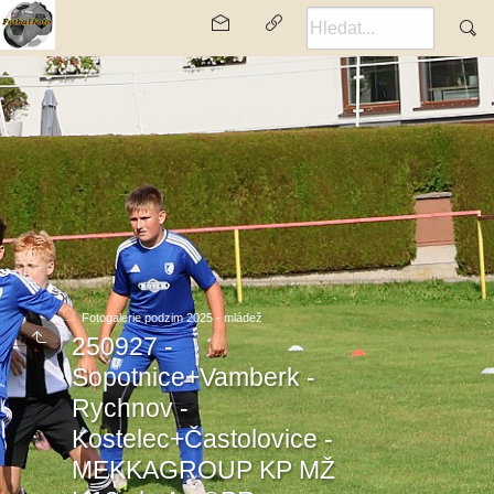
Fotogalerie podzim 2025 - mládež
250927 -
Sopotnice+Vamberk -
Rychnov -
Kostelec+Častolovice -
MEKKAGROUP KP MŽ