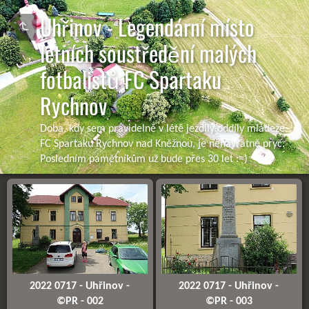
Uhřinov - Legendární místo
letních soustředění malých
fotbalistů FC Spartaku
Rychnov
Doba, kdy sem pravidelně v létě jezdily oddíly mládeže
FC Spartaku Rychnov nad Kněžnou, je nenávratně pryč.
Posledním pamětníkům už bude přes 30 let :=)
2022 0717 - Uhřinov -
2022 0717 - Uhřinov -
©PR - 002
©PR - 003