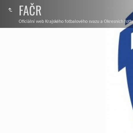
FAČR
Oficiální web Krajského fotbalového svazu a Okresních fotb