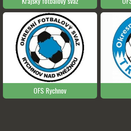
Krajský fotbalový svaz
OFS
OFS Rychnov