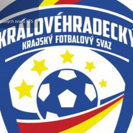
alových svazů KFS