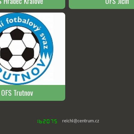
OFS Jičín
 Hradec Králové
OFS Trutnov
reichl@centrum.cz