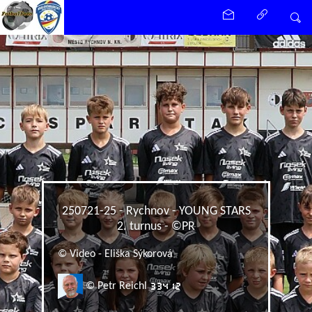
250721-25 - Rychnov - YOUNG STARS
2. turnus - ©PR
© Video - Eliška Sýkorová
© Petr Reichl