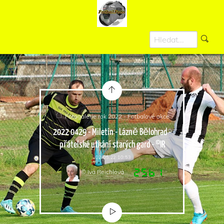
Fotogalerie rok 2022 - Fotbalové akce
2022 0429 - Miletín - Lázně Bělohrad -
přátelské utkání starých gard - ©IR
02.05.22 10:53
© Iva Reichlová