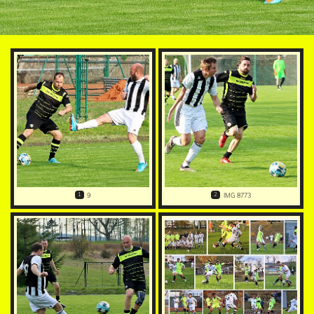
1
2
9
IMG 8773