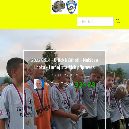
2022 0814 - Orlické Záhoří - Malšova
Lhota - turnaj starších přípravek
17.08.22 8:39
© Petr Reichl