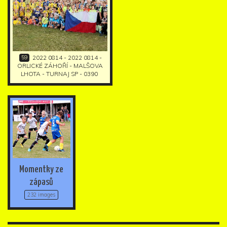
59
2022 0814 - 2022 0814 -
ORLICKÉ ZÁHOŘÍ - MALŠOVA
LHOTA - TURNAJ SP - 0390
Momentky ze
zápasů
232 images