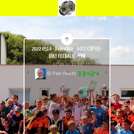
2022 0514 - Dobruška - GOLL CUP U9 -
DÍKY FOTBALU - ©PR
17.05.22 11:52
© Petr Reichl